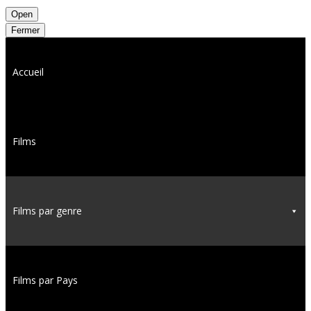
Open
Fermer
Accueil
Films
Films par genre
Films par Pays