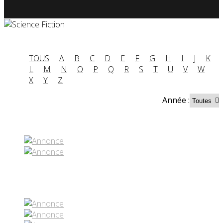
TOUS
A
B
C
D
E
F
G
H
I
J
K
L
M
N
O
P
Q
R
S
T
U
V
W
X
Y
Z
Année :
Partenaires contenus
Réseaux sociaux