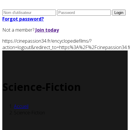
Forgot password?
Not a member?
Join today
https://cinepassion34.fr/encyclopediefilms/?
action=logout&redirect_to=https%3A%2F%2Fcinepassion3
Science-Fiction
Accueil
Science-Fiction