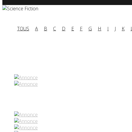
TOUS
A
B
C
D
E
F
G
H
I
J
K
Partenaires contenus
Réseaux sociaux