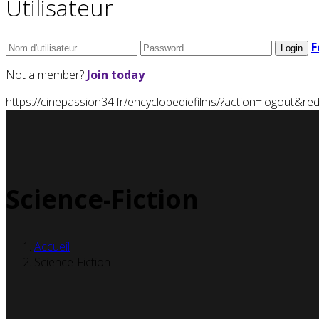
Utilisateur
F
Not a member?
Join today
https://cinepassion34.fr/encyclopediefilms/?action=logou
Science-Fiction
Accueil
Science-Fiction