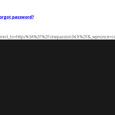
orgot password?
t&redirect_to=https%3A%2F%2Fcinepassion34.fr%2F&_wpnonce=