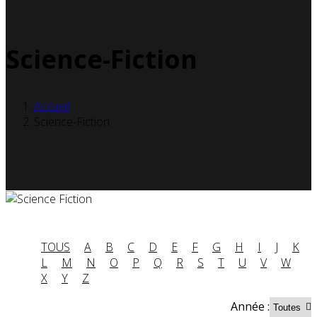
Science-Fiction
Accueil
Science-Fiction
TOUS
A
B
C
D
E
F
G
H
I
J
K
L
M
N
O
P
Q
R
S
T
U
V
W
X
Y
Z
Année :