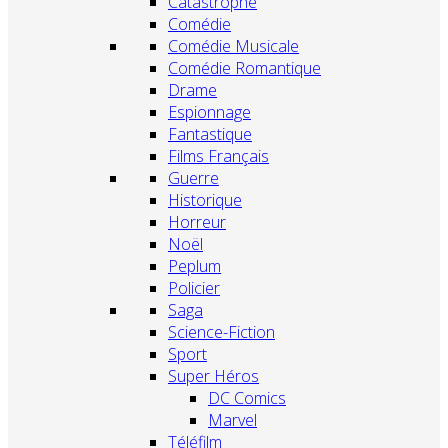
Catastrophe
Comédie
Comédie Musicale
Comédie Romantique
Drame
Espionnage
Fantastique
Films Français
Guerre
Historique
Horreur
Noël
Peplum
Policier
Saga
Science-Fiction
Sport
Super Héros
DC Comics
Marvel
Téléfilm