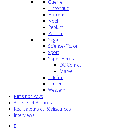
Guerre
Historique
Horreur
Noël
Peplum
Policier
Saga
Science-Fiction
Sport
Super Héros
DC Comics
Marvel
Téléfilm
Thriller
Western
Films par Pays
Acteurs et Actrices
Réalisateurs et Réalisatrices
Interviews