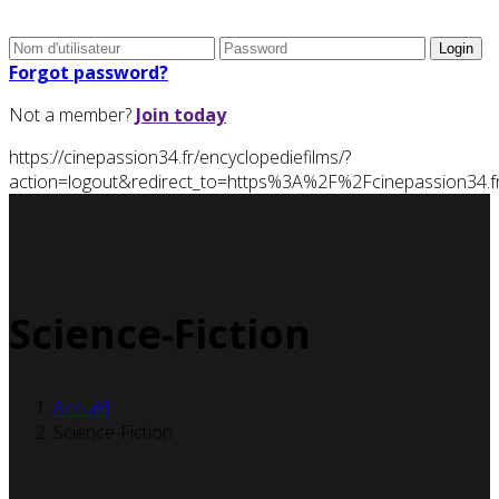
Forgot password?
Not a member?
Join today
https://cinepassion34.fr/encyclopediefilms/?
action=logout&redirect_to=https%3A%2F%2Fcinepassion34
Science-Fiction
Accueil
Science-Fiction