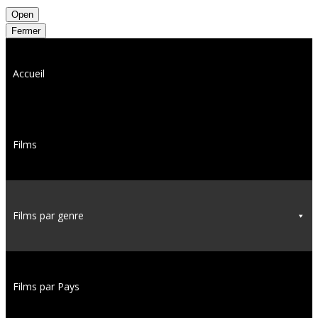
Open
Fermer
Accueil
Films
Films par genre
Films par Pays