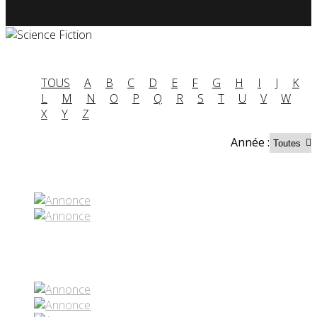
TOUS
A
B
C
D
E
F
G
H
I
J
K
L
M
N
O
P
Q
R
S
T
U
V
W
X
Y
Z
Année :
Partenaires contenus
Réseaux sociaux