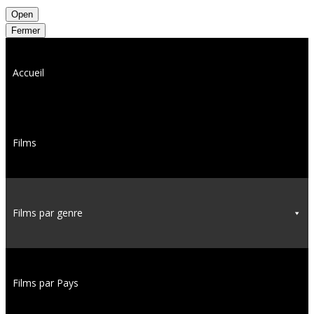
Open
Fermer
Accueil
Films
Films par genre
Films par Pays