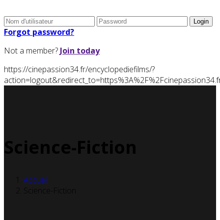
Forgot password?
Not a member?
Join today
https://cinepassion34.fr/encyclopediefilms/?
action=logout&redirect_to=https%3A%2F%2Fcinepassion34
Science-Fiction
Accueil
Science-Fiction