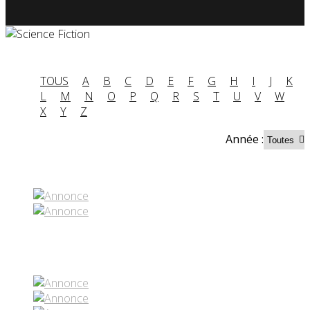
TOUS
A
B
C
D
E
F
G
H
I
J
K
L
M
N
O
P
Q
R
S
T
U
V
W
X
Y
Z
Année :
Partenaires contenus
Réseaux sociaux