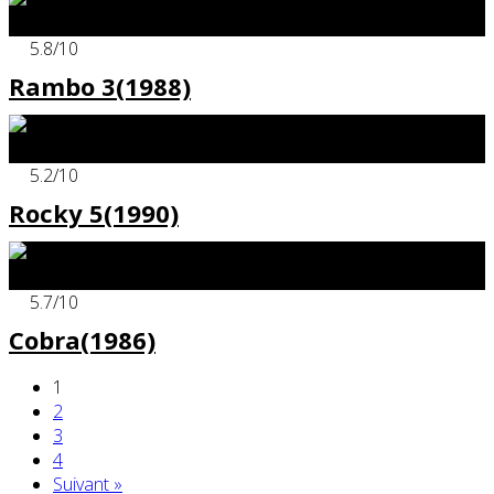
x
5.8
/10
Rambo 3(1988)
x
5.2
/10
Rocky 5(1990)
x
5.7
/10
Cobra(1986)
1
2
3
4
Suivant »