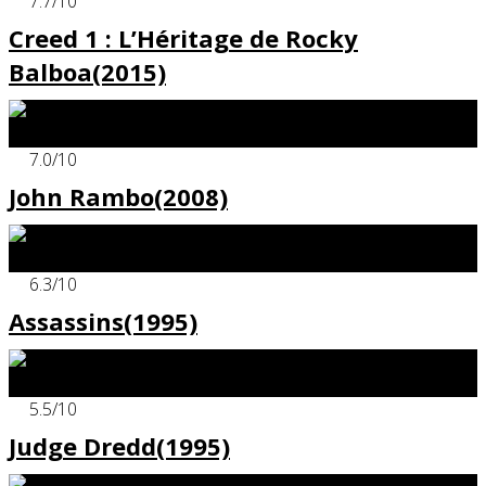
7.7
/10
Creed 1 : L’Héritage de Rocky
Balboa(2015)
x
7.0
/10
John Rambo(2008)
x
6.3
/10
Assassins(1995)
x
5.5
/10
Judge Dredd(1995)