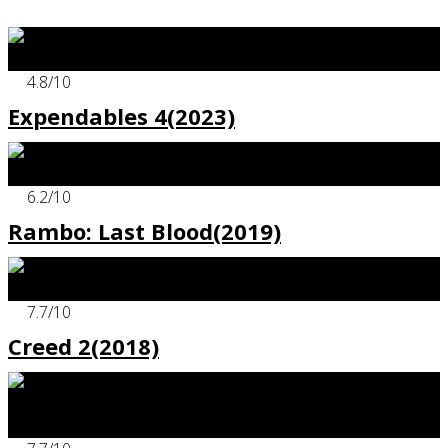
x
4.8
/10
Expendables 4(2023)
x
6.2
/10
Rambo: Last Blood(2019)
x
7.7
/10
Creed 2(2018)
x