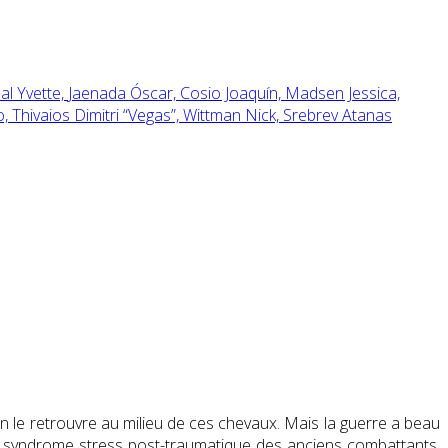
l Yvette,
Jaenada Óscar,
Cosio Joaquín,
Madsen Jessica,
o,
Thivaios Dimitri “Vegas”,
Wittman Nick,
Srebrev Atanas
 on le retrouvre au milieu de ces chevaux. Mais la guerre a beau
 du syndrome stress post-traumatique des anciens combattants.