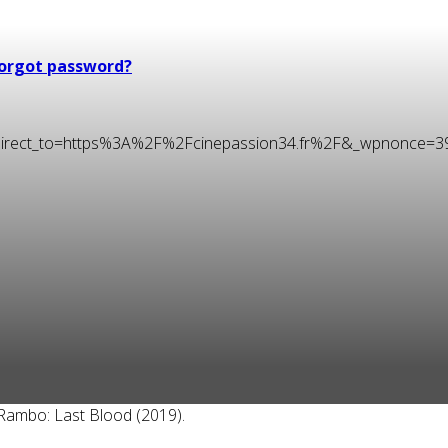
orgot password?
t&redirect_to=https%3A%2F%2Fcinepassion34.fr%2F&_wpnonce=