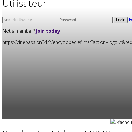
Utilisateur
F
Not a member?
Join today
https://cinepassion34.fr/encyclopediefilms/?action=logou