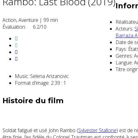
Rambo: Last Blood (2019)
Infor
Action, Aventure
|
99 min
Réalisateu
Évaluation:
6.2/10
Acteurs:
S
Barraza A
Date de so
Pays:
État
Genres:
Ac
Langue:
An
Titre origin
Music:
Selena Arizanovic
Format d'image:
2.39 : 1
Histoire du film
Soldat fatigué et usé John Rambo (
Sylvester Stallone
) est de r
être finie, l’ex fidèle du Colonel Trautman est confronté à 