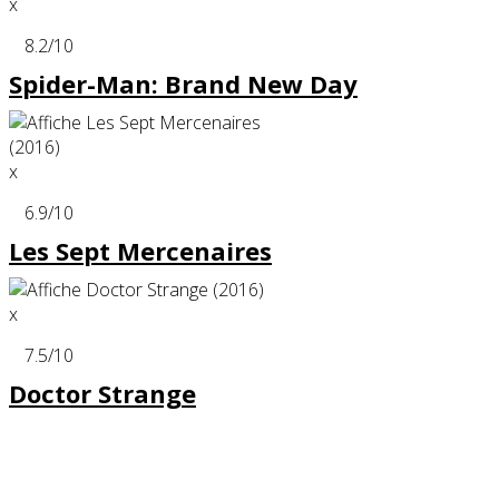
x
8.2
/10
Spider-Man: Brand New Day
x
6.9
/10
Les Sept Mercenaires
x
7.5
/10
Doctor Strange