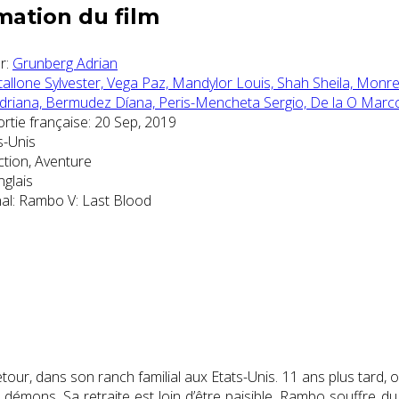
mation du film
r:
Grunberg Adrian
tallone Sylvester,
Vega Paz,
Mandylor Louis,
Shah Sheila,
Monrea
driana,
Bermudez Díana,
Peris-Mencheta Sergio,
De la O Marc
rtie française:
20 Sep, 2019
s-Unis
tion, Aventure
glais
al:
Rambo V: Last Blood
etour, dans son ranch familial aux Etats-Unis. 11 ans plus tard,
ses démons. Sa retraite est loin d’être paisible. Rambo souffre