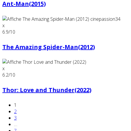
Ant-Man(2015)
x
6.9
/10
The Amazing Spider-Man(2012)
x
6.2
/10
Thor: Love and Thunder(2022)
1
2
3
…
7