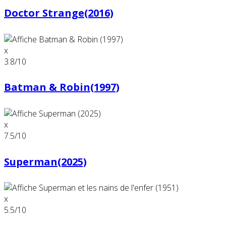
Doctor Strange(2016)
x
3.8
/10
Batman & Robin(1997)
x
7.5
/10
Superman(2025)
x
5.5
/10