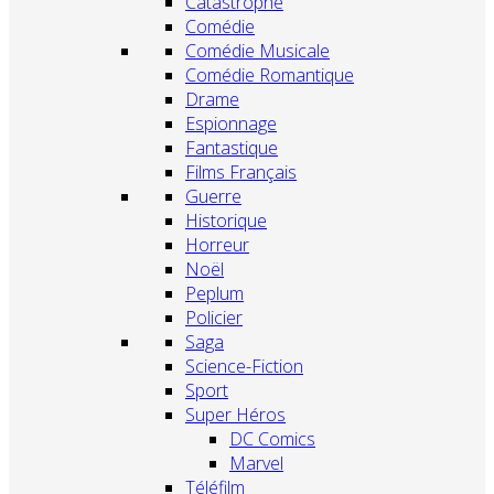
Catastrophe
Comédie
Comédie Musicale
Comédie Romantique
Drame
Espionnage
Fantastique
Films Français
Guerre
Historique
Horreur
Noël
Peplum
Policier
Saga
Science-Fiction
Sport
Super Héros
DC Comics
Marvel
Téléfilm