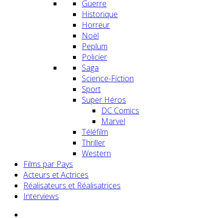
Guerre
Historique
Horreur
Noël
Peplum
Policier
Saga
Science-Fiction
Sport
Super Héros
DC Comics
Marvel
Téléfilm
Thriller
Western
Films par Pays
Acteurs et Actrices
Réalisateurs et Réalisatrices
Interviews