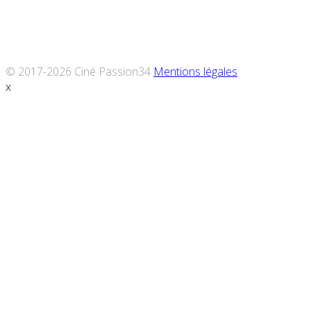
© 2017-2026 Ciné Passion34
Mentions légales
x
Défiler
vers
le
haut