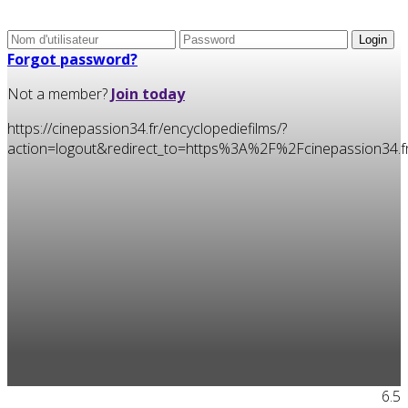
Forgot password?
Not a member?
Join today
https://cinepassion34.fr/encyclopediefilms/?
action=logout&redirect_to=https%3A%2F%2Fcinepassion34
6.5