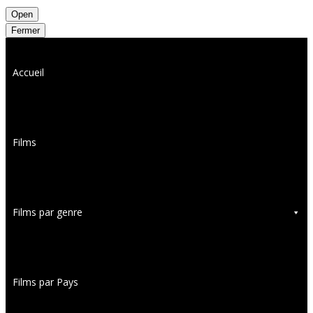
Open
Fermer
Accueil
Films
Films par genre
Films par Pays