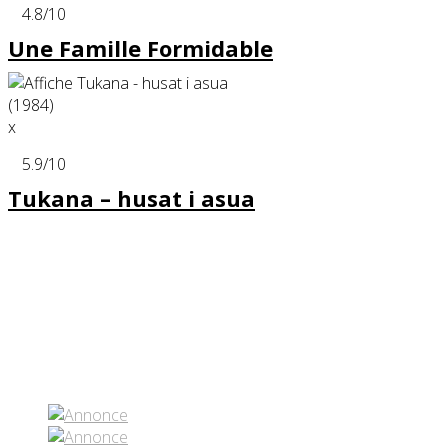
4.8
/10
Une Famille Formidable
x
5.9
/10
Tukana – husat i asua
Partenaires contenus