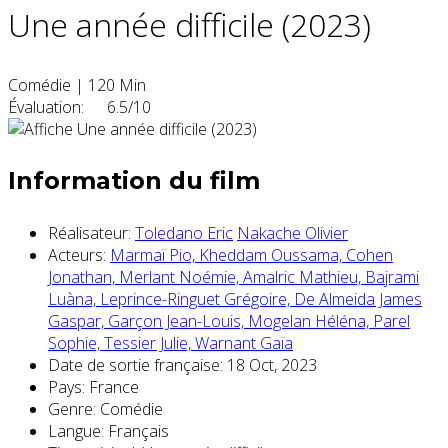
Une année difficile (2023)
Comédie
|
120 Min
Évaluation:
6.5/10
Information du film
Réalisateur:
Toledano Eric
Nakache Olivier
Acteurs:
Marmaï Pio,
Kheddam Oussama,
Cohen
Jonathan,
Merlant Noémie,
Amalric Mathieu,
Bajrami
Luàna,
Leprince-Ringuet Grégoire,
De Almeida James
Gaspar,
Garçon Jean-Louis,
Mogelan Héléna,
Parel
Sophie,
Tessier Julie,
Warnant Gaïa
Date de sortie française:
18 Oct, 2023
Pays:
France
Genre:
Comédie
Langue:
Français