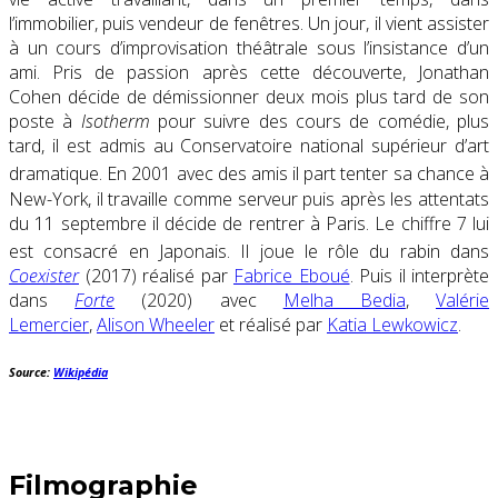
l’immobilier, puis vendeur de fenêtres. Un jour, il vient assister
à un cours d’improvisation théâtrale sous l’insistance d’un
ami. Pris de passion après cette découverte, Jonathan
Cohen décide de démissionner deux mois plus tard de son
poste à
Isotherm
pour suivre des cours de comédie, plus
tard, il est admis au Conservatoire national supérieur d’art
dramatique
. En 2001 avec des amis il part tenter sa chance à
New-York, il travaille comme serveur puis après les attentats
du 11 septembre il décide de rentrer à Paris. Le chiffre 7 lui
est consacré en Japonais
. Il joue le rôle du rabin dans
Coexister
(2017) réalisé par
Fabrice Eboué
. Puis il interprète
dans
Forte
(2020) avec
Melha Bedia
,
Valérie
Lemercier
,
Alison Wheeler
et réalisé par
Katia Lewkowicz
.
Source:
Wikipédia
Filmographie