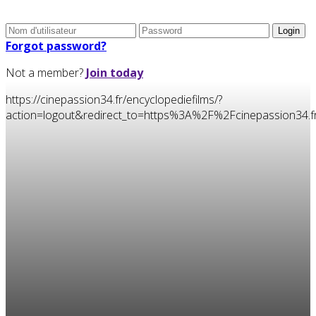
Forgot password?
Not a member?
Join today
https://cinepassion34.fr/encyclopediefilms/?
action=logout&redirect_to=https%3A%2F%2Fcinepassion3