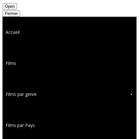
Open
Fermer
Accueil
Films
Films par genre
Films par Pays