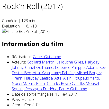
Rock’n Roll (2017)
Comédie
|
123 min
Évaluation:
6.1/10
Information du film
Réalisateur:
Canet Guillaume
Acteurs:
Cotillard Marion,
Lellouche Gilles,
Hallyday
Johnny,
Canet Guillaume,
Lefebvre Philippe,
Adams Kev,
Foster Ben,
Attal Yvan,
Lamy Fabrice,
Michel-Borgey
Tifenn,
Hallyday Laeticia,
Attal Alain,
Poupaud Yarol,
Nucci Maxim,
Razat Camille,
Rowe Camille,
Mousel
Sophie,
Restagno Frédéric,
Faure Guillaume
Date de sortie française:
15 Fév, 2017
Pays:
France
Genre:
Comédie