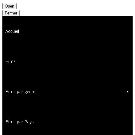
Open
Fermer
Accueil
Films
Films par genre
Films par Pays