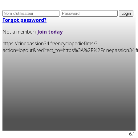
Forgot password?
Not a member?
Join today
https://cinepassion34.fr/encyclopediefilms/?
action=logout&redirect_to=https%3A%2F%2Fcinepassion34
6.1