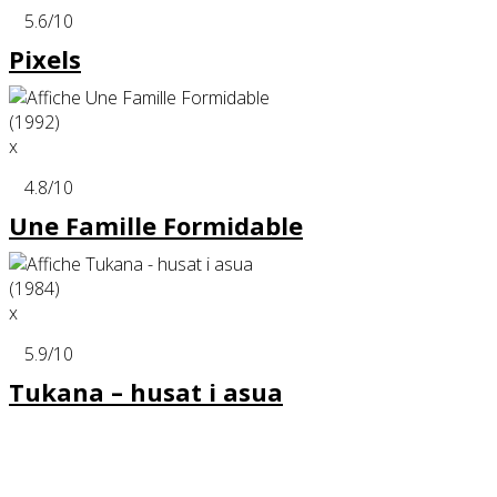
5.6
/10
Pixels
x
4.8
/10
Une Famille Formidable
x
5.9
/10
Tukana – husat i asua