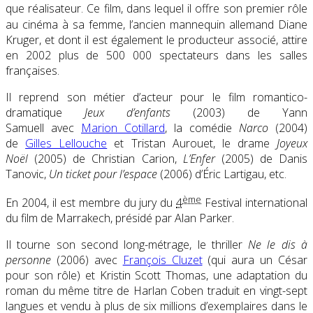
que réalisateur
. Ce film, dans lequel il offre son premier rôle
au cinéma à sa femme, l’ancien mannequin allemand Diane
Kruger, et dont il est également le producteur associé, attire
en 2002 plus de 500 000 spectateurs dans les salles
françaises.
Il reprend son métier d’acteur pour le film romantico-
dramatique
Jeux d’enfants
(2003) de Yann
Samuell avec
Marion Cotillard
, la comédie
Narco
(2004)
de
Gilles Lellouche
et Tristan Aurouet, le drame
Joyeux
Noël
(2005) de Christian Carion,
L’Enfer
(2005) de Danis
Tanovic,
Un ticket pour l’espace
(2006) d’Éric Lartigau, etc.
ème
En 2004, il est membre du jury du
4
Festival international
du film de Marrakech, présidé par Alan Parker.
Il tourne son second long-métrage, le thriller
Ne le dis à
personne
(2006) avec
François Cluzet
(qui aura un César
pour son rôle) et Kristin Scott Thomas, une adaptation du
roman du même titre de Harlan Coben traduit en vingt-sept
langues et vendu à plus de six millions d’exemplaires dans le