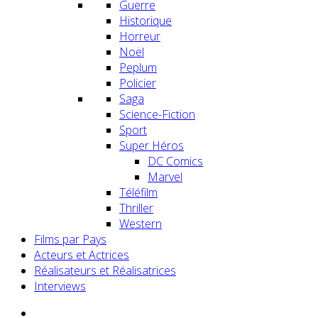
Guerre
Historique
Horreur
Noël
Peplum
Policier
Saga
Science-Fiction
Sport
Super Héros
DC Comics
Marvel
Téléfilm
Thriller
Western
Films par Pays
Acteurs et Actrices
Réalisateurs et Réalisatrices
Interviews