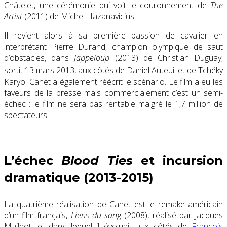
Châtelet, une cérémonie qui voit le couronnement de
The
Artist
(2011) de Michel Hazanavicius.
Il revient alors à sa première passion de cavalier en
interprétant Pierre Durand, champion olympique de saut
d’obstacles, dans
Jappeloup
(2013) de Christian Duguay,
sortit
13 mars 2013
, aux côtés de Daniel Auteuil et de Tchéky
Karyo. Canet a également réécrit le scénario. Le film a eu les
faveurs de la presse mais commercialement c’est un semi-
échec : le film ne sera pas rentable malgré le 1,7 million de
spectateurs.
L’échec
Blood Ties
et incursion
dramatique (2013-2015)
La quatrième réalisation de Canet est le remake américain
d’un film français,
Liens du sang
(2008), réalisé par Jacques
Mailhot, et dans lequel il évoluait aux côtés de
François