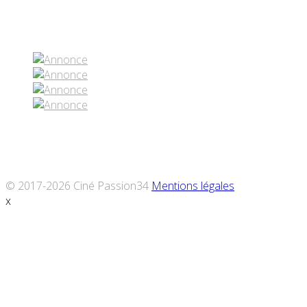
Réseaux sociaux
© 2017-2026 Ciné Passion34
Mentions légales
x
Défiler
vers
le
haut