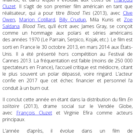
Cluzet
. Il s’agit de son premier film américain en tant que
réalisateur, qui a pour titre
Blood Ties
(2013), avec
Clive
Owen
,
Marion Cotillard
,
Billy Crudup
, Mila Kunis et
Zoe
Saldana
.
Blood Ties
, qu’il écrit avec James Gray, se conçoit
comme un hommage aux polars et séries américains
des années 1970 (Le Parrain, Serpico, Kojak, etc.). Le film est
sorti en France le 30 octobre 2013
, en mars 2014 aux États-
Unis. Il a été présenté hors compétition au Festival de
Cannes 2013. La fréquentation est faible (moins de 250 000
spectateurs en France), l’accueil critique est médiocre, citant
le plus souvent un polar dépassé, voire ringard. L’acteur
confie en 2017 que cet échec financier et personnel l’a
conduit à un burn out
.
Il conclut cette année en étant dans la distribution du film
En
solitaire
(2013), drame social sur le Vendée Globe,
avec
François Cluzet
et Virginie Efira comme acteurs
principaux.
L’année d’après, il évolue dans un film de