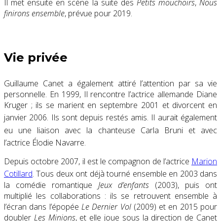
Il met ensuite en scène la suite des
Petits mouchoirs
,
Nous
finirons ensemble
, prévue pour 2019.
Vie privée
Guillaume Canet a également attiré l’attention par sa vie
personnelle. En 1999, Il rencontre l’actrice allemande Diane
Kruger ; ils se marient en
septembre 2001
et divorcent en
janvier 2006. Ils sont depuis restés amis
. Il aurait également
eu une liaison avec la chanteuse Carla Bruni
et avec
l’actrice Élodie Navarre
.
Depuis octobre 2007, il est le compagnon de l’actrice
Marion
Cotillard
. Tous deux ont déjà tourné ensemble en 2003 dans
la comédie romantique
Jeux d’enfants
(2003), puis ont
multiplié les collaborations : ils se retrouvent ensemble à
l’écran dans l’épopée
Le Dernier Vol
(2009) et en 2015 pour
doubler
Les Minions
, et elle joue sous la direction de Canet