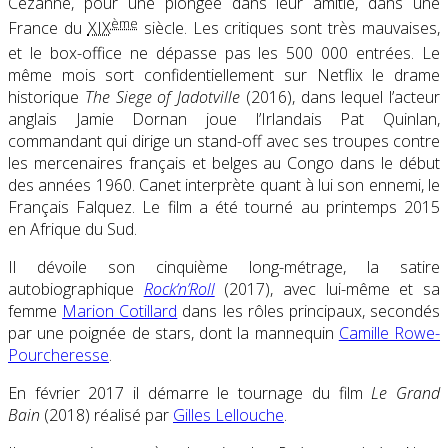
Cézanne, pour une plongée dans leur amitié, dans une
ème
France du
XIX
siècle. Les critiques sont très mauvaises,
et le box-office ne dépasse pas les 500 000 entrées
. Le
même mois sort confidentiellement sur Netflix le drame
historique
The Siege of Jadotville
(2016), dans lequel l’acteur
anglais Jamie Dornan joue l’Irlandais Pat Quinlan,
commandant qui dirige un stand-off avec ses troupes contre
les mercenaires français et belges au Congo dans le début
des années 1960. Canet interprète quant à lui son ennemi, le
Français Falquez. Le film a été tourné au printemps 2015
en Afrique du Sud.
Il dévoile son cinquième long-métrage, la satire
autobiographique
Rock’n’Roll
(2017), avec lui-même et sa
femme
Marion Cotillard
dans les rôles principaux, secondés
par une poignée de stars, dont la mannequin
Camille Rowe-
Pourcheresse
.
En février 2017 il démarre le tournage du film
Le Grand
Bain
(2018) réalisé par
Gilles Lellouche
.