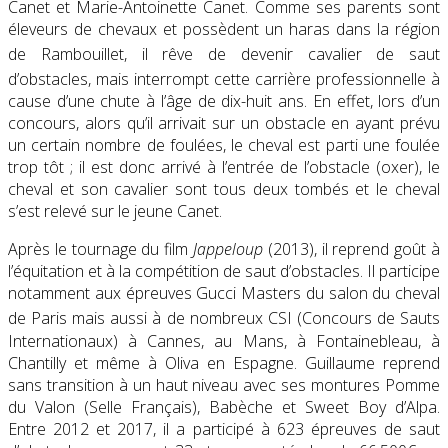
Canet et Marie-Antoinette Canet. Comme ses parents sont
éleveurs de chevaux et possèdent un haras dans la région
de Rambouillet
, il rêve de devenir cavalier de saut
d’obstacles
, mais interrompt cette carrière professionnelle à
cause d’une chute à l’âge de dix-huit ans. En effet, lors d’un
concours, alors qu’il arrivait sur un obstacle en ayant prévu
un certain nombre de foulées, le cheval est parti une foulée
trop tôt ; il est donc arrivé à l’entrée de l’obstacle (oxer), le
cheval et son cavalier sont tous deux tombés et le cheval
s’est relevé sur le jeune Canet.
Après le tournage du film
Jappeloup
(2013), il reprend goût à
l’équitation et à la compétition de saut d’obstacles. Il participe
notamment aux épreuves Gucci Masters du salon du cheval
de Paris
mais aussi à de nombreux CSI (Concours de Sauts
Internationaux) à Cannes, au Mans, à Fontainebleau, à
Chantilly et même à Oliva en Espagne. Guillaume reprend
sans transition à un haut niveau avec ses montures Pomme
du Valon (Selle Français), Babèche et Sweet Boy d’Alpa.
Entre 2012 et 2017, il a participé à 623 épreuves de saut