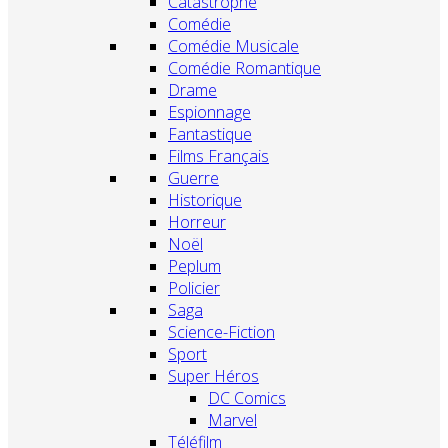
Catastrophe
Comédie
Comédie Musicale
Comédie Romantique
Drame
Espionnage
Fantastique
Films Français
Guerre
Historique
Horreur
Noël
Peplum
Policier
Saga
Science-Fiction
Sport
Super Héros
DC Comics
Marvel
Téléfilm