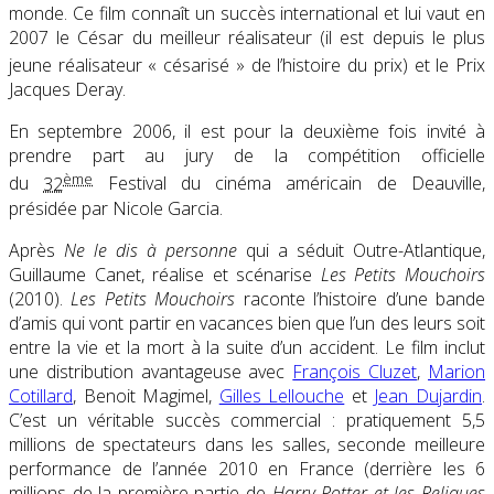
monde. Ce film connaît un succès international et lui vaut en
2007 le César du meilleur réalisateur (il est depuis le plus
jeune réalisateur « césarisé » de l’histoire du prix
) et le Prix
Jacques Deray.
En septembre 2006, il est pour la deuxième fois invité à
prendre part au jury de la compétition officielle
ème
du
32
Festival du cinéma américain de Deauville,
présidée par Nicole Garcia.
Après
Ne le dis à personne
qui a séduit Outre-Atlantique,
Guillaume Canet, réalise et scénarise
Les Petits Mouchoirs
(2010).
Les Petits Mouchoirs
raconte l’histoire d’une bande
d’amis qui vont partir en vacances bien que l’un des leurs soit
entre la vie et la mort à la suite d’un accident. Le film inclut
une distribution avantageuse avec
François Cluzet
,
Marion
Cotillard
, Benoit Magimel,
Gilles Lellouche
et
Jean Dujardin
.
C’est un véritable succès commercial : pratiquement 5,5
millions de spectateurs dans les salles, seconde meilleure
performance de l’année 2010 en France (derrière les 6
millions de la première partie de
Harry Potter et les Reliques