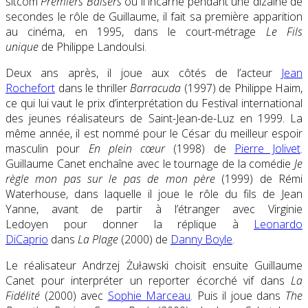
sitcom
Premiers Baisers
où il incarne pendant une dizaine de
secondes le rôle de Guillaume, il fait sa première apparition
au cinéma, en 1995, dans le court-métrage
Le Fils
unique
de Philippe Landoulsi.
Deux ans après, il joue aux côtés de l’acteur
Jean
Rochefort
dans le thriller
Barracuda
(1997) de Philippe Haim,
ce qui lui vaut le prix d’interprétation du Festival international
des jeunes réalisateurs de Saint-Jean-de-Luz en 1999. La
même année, il est nommé pour le César du meilleur espoir
masculin pour
En plein cœur
(1998) de
Pierre Jolivet
.
Guillaume Canet enchaîne avec le tournage de la comédie
Je
règle mon pas sur le pas de mon père
(1999) de Rémi
Waterhouse, dans laquelle il joue le rôle du fils de Jean
Yanne, avant de partir à l’étranger avec Virginie
Ledoyen pour donner la réplique à
Leonardo
DiCaprio
dans
La Plage
(2000) de
Danny Boyle
.
Le réalisateur Andrzej Żuławski choisit ensuite Guillaume
Canet pour interpréter un reporter écorché vif dans
La
Fidélité
(2000) avec
Sophie Marceau
. Puis il joue dans
The