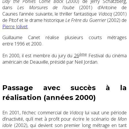
Day the Ponies Come Back
(2000) de Jerry Schatzberg,
dans
Les Morsures de l’aube
(2001) d’Antoine de
Caunes l’année suivante, le thriller fantastique
Vidocq
(2001)
de Pitof et le drame historique
Le Frère du Guerrier
(2002) de
Pierre Jolivet
.
Guillaume Canet réalise plusieurs courts métrages
entre 1996 et 2000.
ème
En 2000, il est membre du jury du
26
Festival du cinéma
américain de Deauville, présidé par Neil Jordan.
Passage avec succès à la
réalisation (années 2000)
En 2001, l’échec commercial de
Vidocq
lui vaut une période
d’inactivité, qu’il met à profit pour écrire le scénario de
Mon
idole
(2002), qui devient son premier long métrage en tant