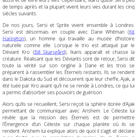
aussi et de vivre leurs vies. Cependant, Ikaris quitte Sersi peu
de temps après et la plupart vivent leurs vies durant les cinq
siècles suivants.
De nos jours, Sersi et Sprite vivent ensemble à Londres.
Sersi est désormais en couple avec Dane Whitman (
Kit
Harington
), un homme qui travaille au musée d’histoire
naturelle comme elle. Lorsque le trio est attaqué par le
Déviant Kro (
Bill Skarsgård
), Ikaris apparaît et chasse la
créature. Réalisant que les Déviants sont de retour, Sersi dit
toute la vérité sur son origine à Dane et les trois se
préparent à rassembler les Éternels restants. Ils se rendent
dans le Dakota du Sud et découvrent que leur cheffe, Ajak, a
été tuée par Kro avant qu’il ne se rende à Londres, ce qui lui
a permis d’absorber ses pouvoirs de guérison.
Alors qu’ils se recueillent, Sersi reçoit la sphère dorée d’Ajak
permettant de communiquer avec Arishem. Le Céleste lui
révèle que la mission des Éternels est de permettre
l’Émergence d’un Céleste sur chaque planète où ils se
rendent. Arishem lui explique alors de quoi il s’agit et déclare