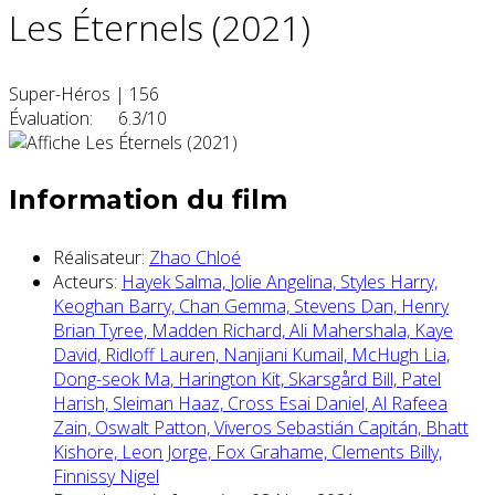
Les Éternels (2021)
Super-Héros
|
156
Évaluation:
6.3/10
Information du film
Réalisateur:
Zhao Chloé
Acteurs:
Hayek Salma,
Jolie Angelina,
Styles Harry,
Keoghan Barry,
Chan Gemma,
Stevens Dan,
Henry
Brian Tyree,
Madden Richard,
Ali Mahershala,
Kaye
David,
Ridloff Lauren,
Nanjiani Kumail,
McHugh Lia,
Dong-seok Ma,
Harington Kit,
Skarsgård Bill,
Patel
Harish,
Sleiman Haaz,
Cross Esai Daniel,
Al Rafeea
Zain,
Oswalt Patton,
Viveros Sebastián Capitán,
Bhatt
Kishore,
Leon Jorge,
Fox Grahame,
Clements Billy,
Finnissy Nigel