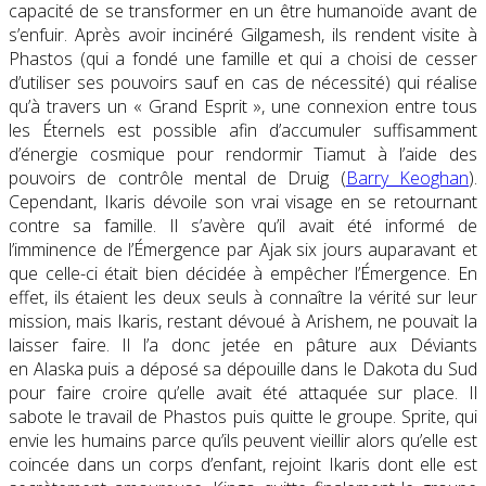
capacité de se transformer en un être humanoïde avant de
s’enfuir. Après avoir incinéré Gilgamesh, ils rendent visite à
Phastos (qui a fondé une famille et qui a choisi de cesser
d’utiliser ses pouvoirs sauf en cas de nécessité) qui réalise
qu’à travers un « Grand Esprit », une connexion entre tous
les Éternels est possible afin d’accumuler suffisamment
d’énergie cosmique pour rendormir Tiamut à l’aide des
pouvoirs de contrôle mental de Druig (
Barry Keoghan
).
Cependant, Ikaris dévoile son vrai visage en se retournant
contre sa famille. Il s’avère qu’il avait été informé de
l’imminence de l’Émergence par Ajak six jours auparavant et
que celle-ci était bien décidée à empêcher l’Émergence. En
effet, ils étaient les deux seuls à connaître la vérité sur leur
mission, mais Ikaris, restant dévoué à Arishem, ne pouvait la
laisser faire. Il l’a donc jetée en pâture aux Déviants
en Alaska puis a déposé sa dépouille dans le Dakota du Sud
pour faire croire qu’elle avait été attaquée sur place. Il
sabote le travail de Phastos puis quitte le groupe. Sprite, qui
envie les humains parce qu’ils peuvent vieillir alors qu’elle est
coincée dans un corps d’enfant, rejoint Ikaris dont elle est