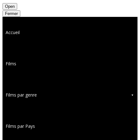
Open
Fermer
Accueil
Films
Films par genre
Films par Pays