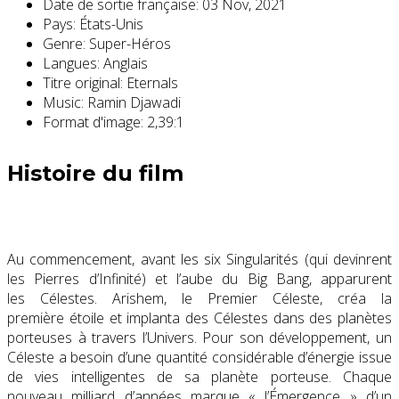
Date de sortie française:
03 Nov, 2021
Pays:
États-Unis
Genre:
Super-Héros
Langues:
Anglais
Titre original:
Eternals
Music:
Ramin Djawadi
Format d'image:
2,39:1
Histoire du film
Au commencement, avant les six Singularités (qui devinrent
les Pierres d’Infinité) et l’aube du Big Bang, apparurent
les Célestes. Arishem, le Premier Céleste, créa la
première étoile et implanta des Célestes dans des planètes
porteuses à travers l’Univers. Pour son développement, un
Céleste a besoin d’une quantité considérable d’énergie issue
de vies intelligentes de sa planète porteuse. Chaque
nouveau milliard d’années marque « l’Émergence » d’un