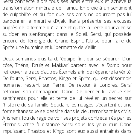
Sersi connecte alors tous ses amis entre eux et achève la
transformation minérale de Tiamut. En proie à un sentiment
de culpabilité et du fait que ses amis ne pourront pas lui
pardonner le meurtre d’Ajak, Ikaris présente ses excuses
auprès de la femme qu’il aime et quitte la Terre pour aller se
suicider en s’enfonçant dans le Soleil. Sersi, qui possède
encore de l’énergie du Grand Esprit, l’utilise pour faire de
Sprite une humaine et lui permettre de vieillir.
Deux semaines plus tard, l’équipe finit par se séparer. D’un
côté, Théna, Druig et Makkari partent avec le
Domo
pour
retrouver la trace d’autres Éternels afin de répandre la vérité.
De l’autre, Sersi, Phastos, Kingo et Sprite, qui est désormais
humaine, restent sur Terre. De retour à Londres, Sersi
retrouve son compagnon, Dane. Ce dernier lui avoue ses
sentiments pour elle et tente de lui révéler un secret sur
l’histoire de sa famille. Soudain, les nuages s’écartent et une
forme titanesque se dessine dans le ciel, terrorisant les civils.
Arishem, fou de rage de voir ses projets contrecarrés par les
Éternels, attire à distance Sersi sous les yeux d’un Dane
impuissant. Phastos et Kingo sont eux aussi entraînés dans