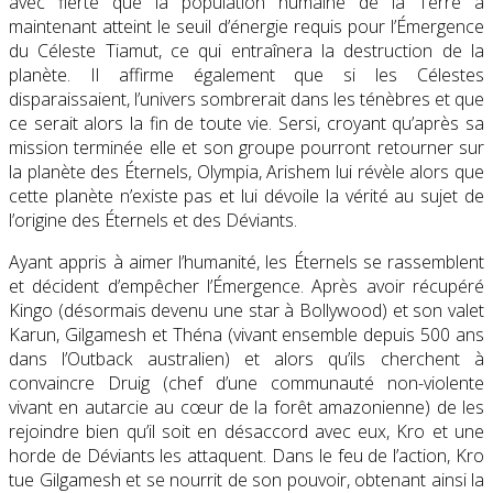
avec fierté que la population humaine de la Terre a
maintenant atteint le seuil d’énergie requis pour l’Émergence
du Céleste Tiamut, ce qui entraînera la destruction de la
planète. Il affirme également que si les Célestes
disparaissaient, l’univers sombrerait dans les ténèbres et que
ce serait alors la fin de toute vie. Sersi, croyant qu’après sa
mission terminée elle et son groupe pourront retourner sur
la planète des Éternels, Olympia, Arishem lui révèle alors que
cette planète n’existe pas et lui dévoile la vérité au sujet de
l’origine des Éternels et des Déviants.
Ayant appris à aimer l’humanité, les Éternels se rassemblent
et décident d’empêcher l’Émergence. Après avoir récupéré
Kingo (désormais devenu une star à Bollywood) et son valet
Karun, Gilgamesh et Théna (vivant ensemble depuis 500 ans
dans l’Outback australien) et alors qu’ils cherchent à
convaincre Druig (chef d’une communauté non-violente
vivant en autarcie au cœur de la forêt amazonienne) de les
rejoindre bien qu’il soit en désaccord avec eux, Kro et une
horde de Déviants les attaquent. Dans le feu de l’action, Kro
tue Gilgamesh et se nourrit de son pouvoir, obtenant ainsi la