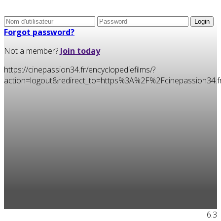
Forgot password?
Not a member?
Join today
https://cinepassion34.fr/encyclopediefilms/?
action=logout&redirect_to=https%3A%2F%2Fcinepassion3
6.3