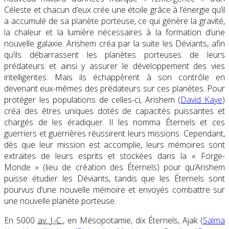
Céleste et chacun d’eux crée une étoile grâce à l’énergie qu’il
a accumulé de sa planète porteuse, ce qui génère la gravité,
la chaleur et la lumière nécessaires à la formation d’une
nouvelle galaxie. Arishem créa par la suite les Déviants, afin
qu’ils débarrassent les planètes porteuses de leurs
prédateurs et ainsi y assurer le développement des vies
intelligentes. Mais ils échappèrent à son contrôle en
devenant eux-mêmes des prédateurs sur ces planètes. Pour
protéger les populations de celles-ci, Arishem (
David Kaye
)
créa des êtres uniques dotés de capacités puissantes et
chargés de les éradiquer. Il les nomma Éternels et ces
guerriers et guerrières réussirent leurs missions. Cependant,
dès que leur mission est accomplie, leurs mémoires sont
extraites de leurs esprits et stockées dans la « Forge-
Monde » (lieu de création des Éternels) pour qu’Arishem
puisse étudier les Déviants, tandis que les Éternels sont
pourvus d’une nouvelle mémoire et envoyés combattre sur
une nouvelle planète porteuse.
En 5000
av. J.-C.
, en Mésopotamie, dix Éternels, Ajak (
Salma