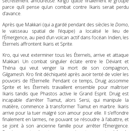
secrètement amoureuse. Kingo quitte finalement le groupe
parce qu’il pense qu’un combat contre Ikaris serait perdu
d’avance.
Après que Makkari (qui a gardé pendant des siècles le
Domo
,
le vaisseau spatial de l’équipe) a localisé le lieu de
l’Émergence, au pied d’un volcan actif dans l’océan Indien, les
Éternels affrontent Ikaris et Sprite.
Kro, qui veut exterminer tous les Éternels, arrive et attaque
Makkari. Un combat singulier éclate entre le Déviant et
Théna qui veut venger la mort de son compagnon,
Gilgamesh. Kro finit déchiqueté après avoir tenté de voler les
pouvoirs de l’Éternelle. Pendant ce temps, Druig assomme
Sprite et les Éternels travaillent ensemble pour maîtriser
Ikaris tandis que Phastos active le Grand Esprit. Druig est
incapable d’arrêter Tiamut, alors Sersi, qui manipule la
matière, commence à transformer Tiamut en marbre. Ikaris
arrive pour la tuer malgré son amour pour elle. Il s’effondre
finalement en larmes, ne pouvant se résoudre à l’abattre, et
se joint à son ancienne famille pour arrêter l’Émergence.