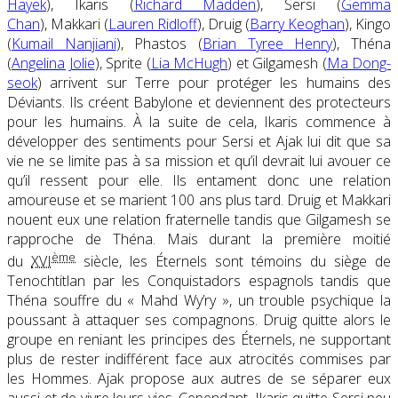
Hayek
), Ikaris (
Richard Madden
), Sersi (
Gemma
Chan
), Makkari (
Lauren Ridloff
), Druig (
Barry Keoghan
), Kingo
(
Kumail Nanjiani
), Phastos (
Brian Tyree Henry
), Théna
(
Angelina Jolie
), Sprite (
Lia McHugh
) et Gilgamesh (
Ma Dong-
seok
) arrivent sur Terre pour protéger les humains des
Déviants. Ils créent Babylone et deviennent des protecteurs
pour les humains. À la suite de cela, Ikaris commence à
développer des sentiments pour Sersi et Ajak lui dit que sa
vie ne se limite pas à sa mission et qu’il devrait lui avouer ce
qu’il ressent pour elle. Ils entament donc une relation
amoureuse et se marient 100 ans plus tard. Druig et Makkari
nouent eux une relation fraternelle tandis que Gilgamesh se
rapproche de Théna. Mais durant la première moitié
ème
du
XVI
siècle, les Éternels sont témoins du siège de
Tenochtitlan par les Conquistadors espagnols tandis que
Théna souffre du « Mahd Wy’ry », un trouble psychique la
poussant à attaquer ses compagnons. Druig quitte alors le
groupe en reniant les principes des Éternels, ne supportant
plus de rester indifférent face aux atrocités commises par
les Hommes. Ajak propose aux autres de se séparer eux