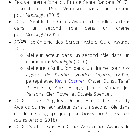
Festival international du film de Santa Barbara 2017 :
Lauréat du Prix Virtuoso dans un drame
pour
Moonlight
(2016).
2017 : Seattle Film Critics Awards du meilleur acteur
dans un second rôle dans un drame
pour
Moonlight
(2016).
ème
23
cérémonie des Screen Actors Guild Awards
2017 :
Meilleur acteur dans un second rôle dans un
drame pour
Moonlight
(2016).
Meilleure distribution dans un drame pour
Les
Figures de l’ombre
(
Hidden Figures
) (2016)
partagé avec
Kevin Costner
, Kirsten Dunst, Taraji
P. Henson, Aldis Hodge, Janelle Monáe, Jim
Parsons, Glen Powell et Octavia Spencer.
2018 : Los Angeles Online Film Critics Society
Awards du meilleur acteur dans un second rôle dans
un drame biographique pour
Green Book : Sur les
routes du sud
(2018).
2018 : North Texas Film Critics Association Awards du