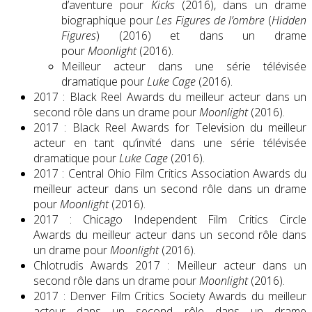
d’aventure pour
Kicks
(2016), dans un drame
biographique pour
Les Figures de l’ombre
(
Hidden
Figures
) (2016) et dans un drame
pour
Moonlight
(2016).
Meilleur acteur dans une série télévisée
dramatique pour
Luke Cage
(2016).
2017 : Black Reel Awards du meilleur acteur dans un
second rôle dans un drame pour
Moonlight
(2016).
2017 : Black Reel Awards for Television du meilleur
acteur en tant qu’invité dans une série télévisée
dramatique pour
Luke Cage
(2016).
2017 : Central Ohio Film Critics Association Awards du
meilleur acteur dans un second rôle dans un drame
pour
Moonlight
(2016).
2017 : Chicago Independent Film Critics Circle
Awards du meilleur acteur dans un second rôle dans
un drame pour
Moonlight
(2016).
Chlotrudis Awards 2017 : Meilleur acteur dans un
second rôle dans un drame pour
Moonlight
(2016).
2017 : Denver Film Critics Society Awards du meilleur
acteur dans un second rôle dans un drame