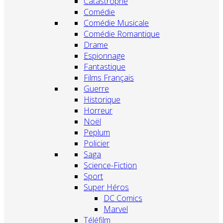
Catastrophe
Comédie
Comédie Musicale
Comédie Romantique
Drame
Espionnage
Fantastique
Films Français
Guerre
Historique
Horreur
Noël
Peplum
Policier
Saga
Science-Fiction
Sport
Super Héros
DC Comics
Marvel
Téléfilm