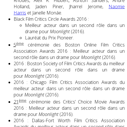
Rhodes, Alex R. Hibbert, Ashton Sanders, André
Holland, Jaden Piner, Jharrel Jerome,
Naomie
Harris
et Janelle Monáe.
Black Film Critics Circle Awards 2016 :
Meilleur acteur dans un second rôle dans un
drame pour
Moonlight
(2016).
Lauréat du Prix Pioneer.
ème
5
cérémonie des Boston Online Film Critics
Association Awards 2016 : Meilleur acteur dans un
second rôle dans un drame pour
Moonlight
(2016).
2016 : Boston Society of Film Critics Awards du meilleur
acteur dans un second rôle dans un drame
pour
Moonlight
(2016).
2016 : Chicago Film Critics Association Awards du
meilleur acteur dans un second rôle dans un drame
pour
Moonlight
(2016).
ème
21
cérémonie des Critics’ Choice Movie Awards
2016 : Meilleur acteur dans un second rôle dans un
drame pour
Moonlight
(2016).
2016 : Dallas-Fort Worth Film Critics Association
Awards du meilleur acteur dans un second rôle dans