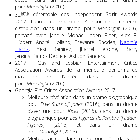
pour
Moonlight
(2016).
ème
32
cérémonie des Independent Spirit Awards
2017 : Lauréat du Prix Robert Altmann de la meilleure
distribution dans un drame pour
Moonlight
(2016)
partagé avec Janelle Monáe, Jaden Piner, Alex R.
Hibbert, André Holland, Trevante Rhodes,
Naomie
Harris
, Yesi Ramirez, Jharrel Jerome, Barry
Jenkins, Patrick Decile et Ashton Sanders.
2017 : Gay and Lesbian Entertainment Critics
Association Awards de la meilleure performance
masculine de l’année dans un drame
pour
Moonlight
(2016).
Georgia Film Critics Association Awards 2017 :
Meilleure révélation dans un drame biographique
pour
Free State of Jones
(2016), dans un drame
d’aventure pour
Kicks
(2016), dans un drame
biographique pour
Les Figures de l’ombre
(
Hidden
Figures
) (2016) et dans un drame
pour
Moonlight
(2016).
Meilleur acteur dans un second rôle dans un