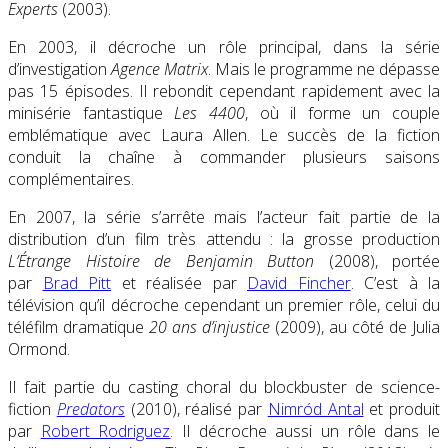
Experts
(2003).
En 2003, il décroche un rôle principal, dans la série
d’investigation
Agence Matrix
. Mais le programme ne dépasse
pas 15 épisodes. Il rebondit cependant rapidement avec la
minisérie fantastique
Les 4400
, où il forme un couple
emblématique avec Laura Allen. Le succès de la fiction
conduit la chaîne à commander plusieurs saisons
complémentaires.
En 2007, la série s’arrête mais l’acteur fait partie de la
distribution d’un film très attendu : la grosse production
L’Étrange Histoire de Benjamin Button
(2008), portée
par
Brad Pitt
et réalisée par
David Fincher
. C’est à la
télévision qu’il décroche cependant un premier rôle, celui du
téléfilm dramatique
20 ans d’injustice
(2009), au côté de Julia
Ormond.
Il fait partie du casting choral du blockbuster de science-
fiction
Predators
(2010), réalisé par
Nimród Antal
et produit
par
Robert Rodriguez
. Il décroche aussi un rôle dans le