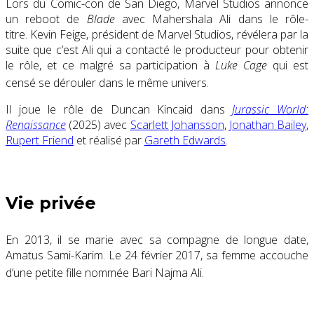
Lors du Comic-con de San Diego, Marvel Studios annonce
un reboot de
Blade
avec Mahershala Ali dans le rôle-
titre. Kevin Feige, président de Marvel Studios, révélera par la
suite que c’est Ali qui a contacté le producteur pour obtenir
le rôle, et ce malgré sa participation à
Luke Cage
qui est
censé se dérouler dans le même univers
.
Il joue le rôle de Duncan Kincaid dans
Jurassic World:
Renaissance
(2025) avec
Scarlett Johansson
,
Jonathan Bailey
,
Rupert Friend
et réalisé par
Gareth Edwards
.
Vie privée
En 2013, il se marie avec sa compagne de longue date,
Amatus Sami-Karim. Le
24 février 2017
, sa femme accouche
d’une petite fille nommée Bari Najma Ali
.