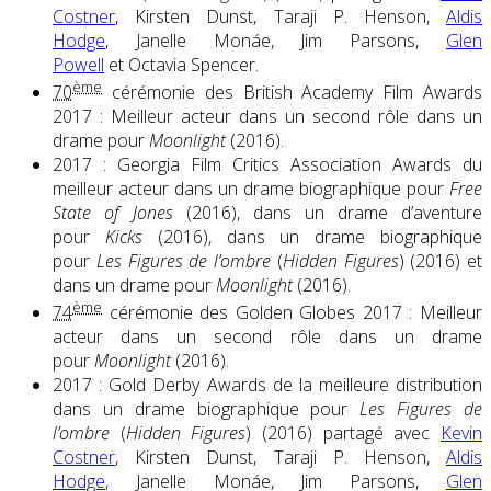
Costner
, Kirsten Dunst, Taraji P. Henson,
Aldis
Hodge
, Janelle Monáe, Jim Parsons,
Glen
Powell
et Octavia Spencer.
ème
70
cérémonie des British Academy Film Awards
2017 : Meilleur acteur dans un second rôle dans un
drame pour
Moonlight
(2016).
2017 : Georgia Film Critics Association Awards du
meilleur acteur dans un drame biographique pour
Free
State of Jones
(2016), dans un drame d’aventure
pour
Kicks
(2016), dans un drame biographique
pour
Les Figures de l’ombre
(
Hidden Figures
) (2016) et
dans un drame pour
Moonlight
(2016).
ème
74
cérémonie des Golden Globes 2017 : Meilleur
acteur dans un second rôle dans un drame
pour
Moonlight
(2016).
2017 : Gold Derby Awards de la meilleure distribution
dans un drame biographique pour
Les Figures de
l’ombre
(
Hidden Figures
) (2016) partagé avec
Kevin
Costner
, Kirsten Dunst, Taraji P. Henson,
Aldis
Hodge
, Janelle Monáe, Jim Parsons,
Glen