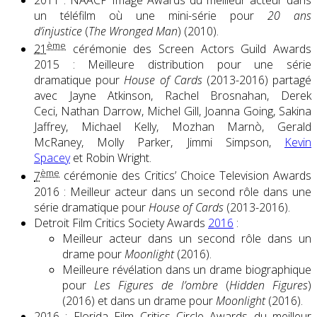
un téléfilm où une mini-série pour
20 ans
d’injustice
(
The Wronged Man
) (2010).
ème
21
cérémonie des Screen Actors Guild Awards
2015 : Meilleure distribution pour une série
dramatique pour
House of Cards
(2013-2016) partagé
avec Jayne Atkinson, Rachel Brosnahan, Derek
Ceci, Nathan Darrow, Michel Gill, Joanna Going, Sakina
Jaffrey, Michael Kelly, Mozhan Marnò, Gerald
McRaney, Molly Parker, Jimmi Simpson,
Kevin
Spacey
et Robin Wright.
ème
7
cérémonie des Critics’ Choice Television Awards
2016 : Meilleur acteur dans un second rôle dans une
série dramatique pour
House of Cards
(2013-2016).
Detroit Film Critics Society Awards
2016
:
Meilleur acteur dans un second rôle dans un
drame pour
Moonlight
(2016).
Meilleure révélation dans un drame biographique
pour
Les Figures de l’ombre
(
Hidden Figures
)
(2016) et dans un drame pour
Moonlight
(2016).
2016 : Florida Film Critics Circle Awards du meilleur