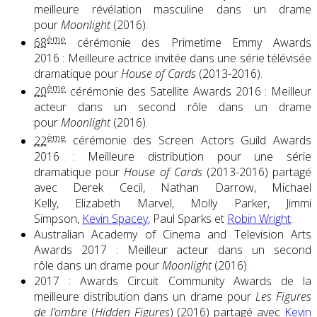
meilleure révélation masculine dans un drame
pour
Moonlight
(2016).
ème
68
cérémonie des Primetime Emmy Awards
2016 : Meilleure actrice invitée dans une série télévisée
dramatique pour
House of Cards
(2013-2016).
ème
20
cérémonie des Satellite Awards 2016 : Meilleur
acteur dans un second rôle dans un drame
pour
Moonlight
(2016).
ème
22
cérémonie des Screen Actors Guild Awards
2016 : Meilleure distribution pour une série
dramatique pour
House of Cards
(2013-2016) partagé
avec Derek Cecil, Nathan Darrow, Michael
Kelly, Elizabeth Marvel, Molly Parker, Jimmi
Simpson,
Kevin Spacey
, Paul Sparks et
Robin Wright
.
Australian Academy of Cinema and Television Arts
Awards 2017 : Meilleur acteur dans un second
rôle dans un drame pour
Moonlight
(2016).
2017 : Awards Circuit Community Awards de la
meilleure distribution dans un drame pour
Les Figures
de l’ombre
(
Hidden Figures
) (2016) partagé avec
Kevin