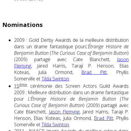
Nominations
2009 : Gold Derby Awards de la meilleure distribution
dans un drame fantastique pour
L’Étrange Histoire de
Benjamin Button
(
The Curious Case of Benjamin Button
)
(2009) partagé avec Cate Blanchett,
Jason
Flemyng
, Jared Harris, Taraji P. Henson, Elias
Koteas, Julia Ormond,
Brad Pitt
, Phyllis
Somerville et
Tilda Swinton
.
ème
15
cérémonie des Screen Actors Guild Awards
2009 : Meilleure distribution dans un drame fantastique
pour
L’Étrange Histoire de Benjamin Button
(
The
Curious Case of Benjamin Button
) (2009) partagé avec
Cate Blanchett,
Jason Flemyng
, Jared Harris, Taraji P.
Henson, Elias Koteas, Julia Ormond,
Brad Pitt
, Phyllis
Somerville et
Tilda Swinton
.
2011 : NAACP Image Awards du meilleur acteur dans