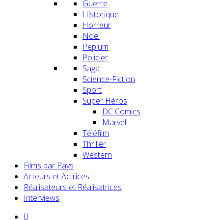
Guerre
Historique
Horreur
Noël
Peplum
Policier
Saga
Science-Fiction
Sport
Super Héros
DC Comics
Marvel
Téléfilm
Thriller
Western
Films par Pays
Acteurs et Actrices
Réalisateurs et Réalisatrices
Interviews