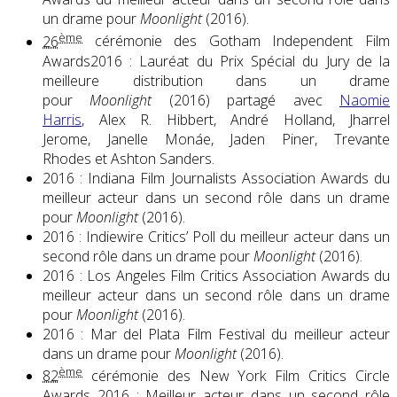
un drame pour
Moonlight
(2016).
ème
26
cérémonie des Gotham Independent Film
Awards2016 : Lauréat du Prix Spécial du Jury de la
meilleure distribution dans un drame
pour
Moonlight
(2016) partagé avec
Naomie
Harris
, Alex R. Hibbert, André Holland, Jharrel
Jerome, Janelle Monáe, Jaden Piner, Trevante
Rhodes et Ashton Sanders.
2016 : Indiana Film Journalists Association Awards du
meilleur acteur dans un second rôle dans un drame
pour
Moonlight
(2016).
2016 : Indiewire Critics’ Poll du meilleur acteur dans un
second rôle dans un drame pour
Moonlight
(2016).
2016 : Los Angeles Film Critics Association Awards du
meilleur acteur dans un second rôle dans un drame
pour
Moonlight
(2016).
2016 : Mar del Plata Film Festival du meilleur acteur
dans un drame pour
Moonlight
(2016).
ème
82
cérémonie des New York Film Critics Circle
Awards 2016 : Meilleur acteur dans un second rôle