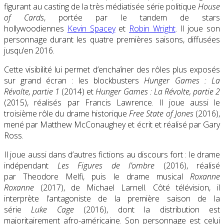
figurant au casting de la très médiatisée série politique
House
of Cards
, portée par le tandem de stars
hollywoodiennes
Kevin Spacey
et
Robin Wright
. Il joue son
personnage durant les quatre premières saisons, diffusées
jusqu’en 2016.
Cette visibilité lui permet d’enchaîner des rôles plus exposés
sur grand écran : les blockbusters
Hunger Games : La
Révolte, partie 1
(2014) et
Hunger Games : La Révolte, partie 2
(2015), réalisés par Francis Lawrence. Il
joue aussi le
troisième rôle
du drame historique
Free State of Jones
(2016),
mené par Matthew McConaughey et écrit et réalisé par Gary
Ross.
Il joue aussi dans d’autres fictions au discours fort : le drame
indépendant
Les Figures de l’ombre
(2016), réalisé
par Theodore Melfi, puis le drame musical
Roxanne
Roxanne
(2017), de Michael Larnell. Côté télévision, il
interprète l’antagoniste de la première saison de la
série
Luke Cage
(2016), dont la distribution est
majoritairement afro-américaine. Son personnage est celui