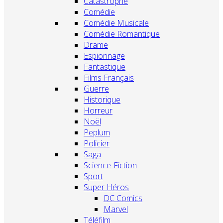
Catastrophe
Comédie
Comédie Musicale
Comédie Romantique
Drame
Espionnage
Fantastique
Films Français
Guerre
Historique
Horreur
Noël
Peplum
Policier
Saga
Science-Fiction
Sport
Super Héros
DC Comics
Marvel
Téléfilm