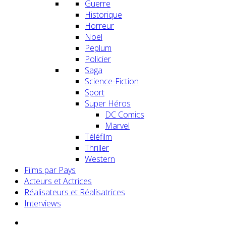
Guerre
Historique
Horreur
Noël
Peplum
Policier
Saga
Science-Fiction
Sport
Super Héros
DC Comics
Marvel
Téléfilm
Thriller
Western
Films par Pays
Acteurs et Actrices
Réalisateurs et Réalisatrices
Interviews