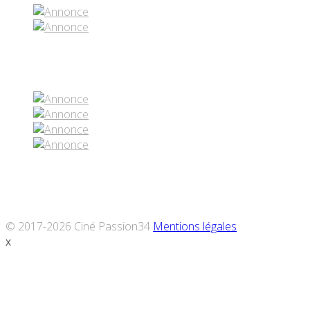
Réseaux sociaux
© 2017-2026 Ciné Passion34
Mentions légales
x
Défiler
vers
le
haut