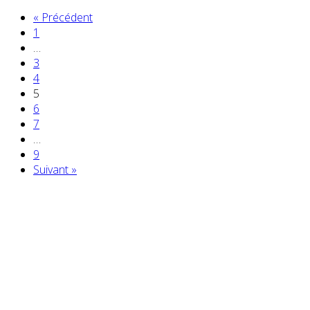
« Précédent
1
…
3
4
5
6
7
…
9
Suivant »
Partenaires contenus