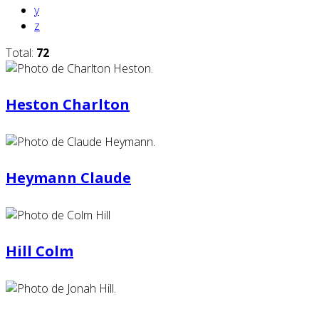
y
z
Total:
72
Heston Charlton
Heymann Claude
Hill Colm