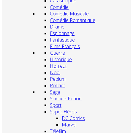
Catastrophe
Comédie
Comédie Musicale
Comédie Romantique
Drame
Espionnage
Fantastique
Films Français
Guerre
Historique
Horreur
Noël
Peplum
Policier
Saga
Science-Fiction
Sport
Super Héros
DC Comics
Marvel
Téléfilm