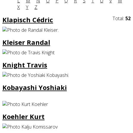
L
M
N
O
P
Q
R
S
T
U
V
W
X
Y
Z
Klapisch Cédric
Total:
52
Kleiser Randal
Knight Travis
Kobayashi Yoshiaki
Koehler Kurt