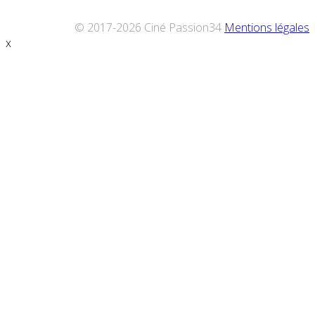
© 2017-2026 Ciné Passion34
Mentions légales
x
Défiler
vers
le
haut