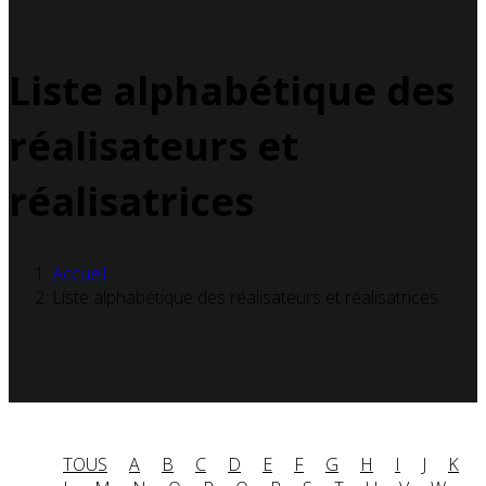
Liste alphabétique des
réalisateurs et
réalisatrices
Accueil
Liste alphabétique des réalisateurs et réalisatrices
TOUS
A
B
C
D
E
F
G
H
I
J
K