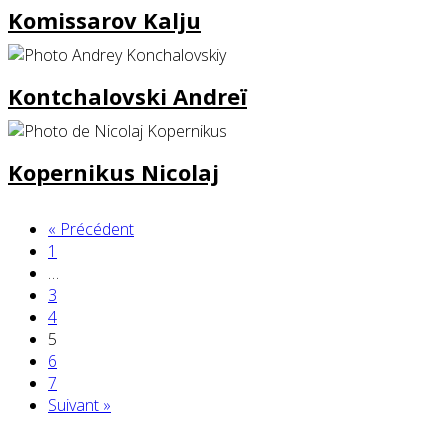
Komissarov Kalju
Kontchalovski Andreï
Kopernikus Nicolaj
« Précédent
1
…
3
4
5
6
7
Suivant »