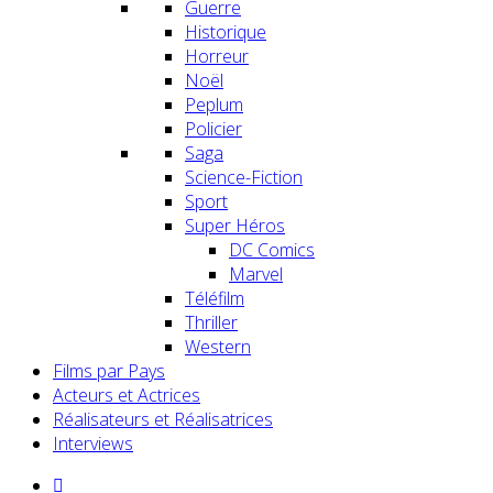
Guerre
Historique
Horreur
Noël
Peplum
Policier
Saga
Science-Fiction
Sport
Super Héros
DC Comics
Marvel
Téléfilm
Thriller
Western
Films par Pays
Acteurs et Actrices
Réalisateurs et Réalisatrices
Interviews