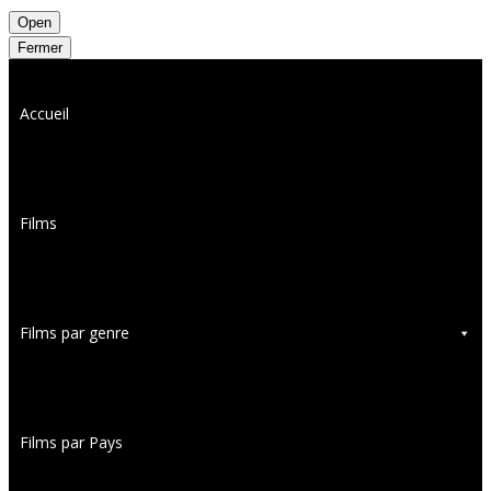
Open
Fermer
Accueil
Films
Films par genre
Films par Pays