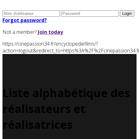
Forgot password?
Not a member?
Join today
https://cinepassion34.fr/encyclopediefilms/?
action=logout&redirect_to=https%3A%2F%2Fcinepassion34
Liste alphabétique des
réalisateurs et
réalisatrices