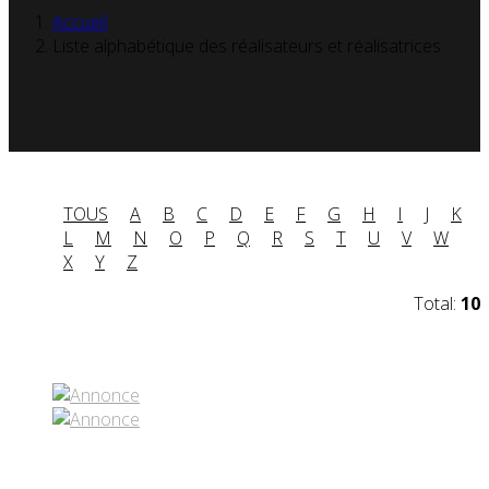
Accueil
Liste alphabétique des réalisateurs et réalisatrices
TOUS
A
B
C
D
E
F
G
H
I
J
K
L
M
N
O
P
Q
R
S
T
U
V
W
X
Y
Z
Total:
10
Partenaires contenus
Réseaux sociaux