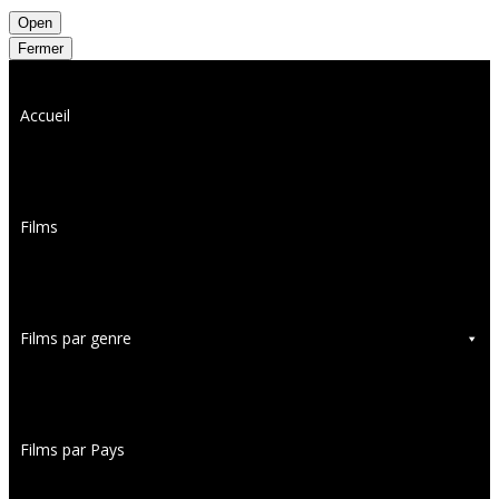
Open
Fermer
Accueil
Films
Films par genre
Films par Pays