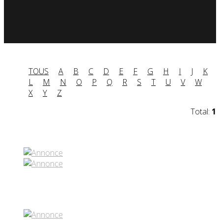
TOUS
A
B
C
D
E
F
G
H
I
J
K
L
M
N
O
P
Q
R
S
T
U
V
W
X
Y
Z
Total:
1
Partenaires contenus
Réseaux sociaux