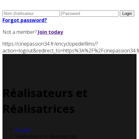
Forgot password?
Not a member?
Join today
https://cinepassion34.fr/encyclopediefilms/?
action=logout&redirect_to=https%3A%2F%2Fcinepassion3
Réalisateurs et
Réalisatrices
Accueil
Réalisateurs et Réalisatrices