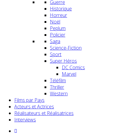
Guerre
Historique
Horreur
Noël
Peplum
Policier
Saga
Science-Fiction
Sport
Super Héros
DC Comics
Marvel
Téléfilm
Thriller
Western
Films par Pays
Acteurs et Actrices
Réalisateurs et Réalisatrices
Interviews