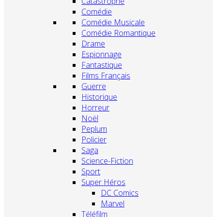
Catastrophe
Comédie
Comédie Musicale
Comédie Romantique
Drame
Espionnage
Fantastique
Films Français
Guerre
Historique
Horreur
Noël
Peplum
Policier
Saga
Science-Fiction
Sport
Super Héros
DC Comics
Marvel
Téléfilm