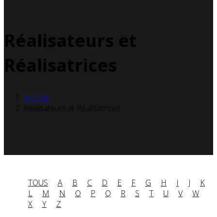
Réalisateurs et
Réalisatrices
Accueil
Réalisateurs et Réalisatrices
TOUS
A
B
C
D
E
F
G
H
I
J
K
L
M
N
O
P
Q
R
S
T
U
V
W
X
Y
Z