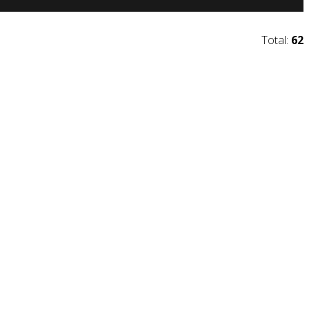
Total:
62