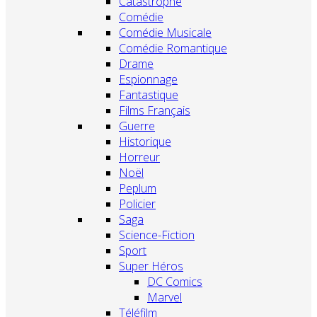
Catastrophe
Comédie
Comédie Musicale
Comédie Romantique
Drame
Espionnage
Fantastique
Films Français
Guerre
Historique
Horreur
Noël
Peplum
Policier
Saga
Science-Fiction
Sport
Super Héros
DC Comics
Marvel
Téléfilm