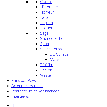
Guerre
Historique
Horreur
Noël
Peplum
Policier
Saga
Science-Fiction
Sport
Super Héros
DC Comics
Marvel
Téléfilm
Thriller
Western
Films par Pays
Acteurs et Actrices
Réalisateurs et Réalisatrices
Interviews