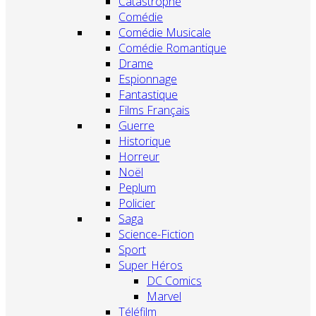
Catastrophe
Comédie
Comédie Musicale
Comédie Romantique
Drame
Espionnage
Fantastique
Films Français
Guerre
Historique
Horreur
Noël
Peplum
Policier
Saga
Science-Fiction
Sport
Super Héros
DC Comics
Marvel
Téléfilm