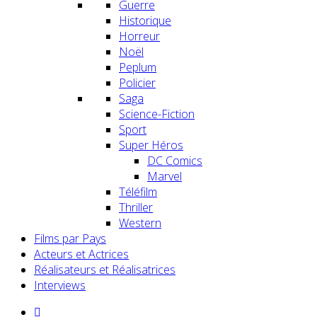
Guerre
Historique
Horreur
Noël
Peplum
Policier
Saga
Science-Fiction
Sport
Super Héros
DC Comics
Marvel
Téléfilm
Thriller
Western
Films par Pays
Acteurs et Actrices
Réalisateurs et Réalisatrices
Interviews