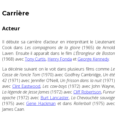
Carrière
Acteur
Il débute sa carrière d’acteur en interprétant le Lieutenant
Cook dans
Les compagnons de la gloire
(1965) de Arnold
Laven. Ensuite il apparaît dans le film
L’Étrangleur de Boston
(1968) avec
Tony Curtis
,
Henry Fonda
et
George Kennedy
.
La décénie suivant on le voit dans plusieurs films comme
Le
Casse de l’oncle Tom
(1970) avec Godfrey Cambridge,
Un été
42
(1971) avec Jennifer O’Neill,
Un frisson dans la nuit
(1971)
avec
Clint Eastwood
,
Les cow-boys
(1972) avec John Wayne,
La légende de Jesse James
(1972) avec
Cliff Robertson
,
Fureur
apache
(1972) avec
Burt Lancaster
,
La Chevauchée sauvage
(1975) avec
Gene Hackman
et dans
Rollerball
(1975) avec
James Caan.