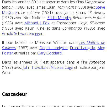
Dans les années 80 il est apparue dans les films
L’impossible
témoin
(1980) avec James Caan,
Tom Horn
(1980) avec
Steve
McQueen
,
Le solitaire
(1981) avec James Caan,
48 Heures
(1982) avec Nick Nolte et
Eddie Murphy
,
Retour vers le futur
(1985) avec
Michael J. Fox
et Christopher Lloyd,
Silverado
(1985) avec Kevin Kline et dans
Commando
(1985) avec
Arnold Schwarzenegger
.
Il joue le rôle de Monsieur Winston dans
Les Maîtres de
l’Univers
(1987) avec
Dolph Lundgren
,
Frank Langella
,
Meg
Foster
et réalisé par
Gary Goddard
.
Dans les années 90 il est apparue dans le film
Volte/face
(1997) avec
John Travolta
et
Nicolas Cage
et réalisé par John
Woo.
Cascadeur
Le premier film sur lequel il travail est
Les compagnons de la