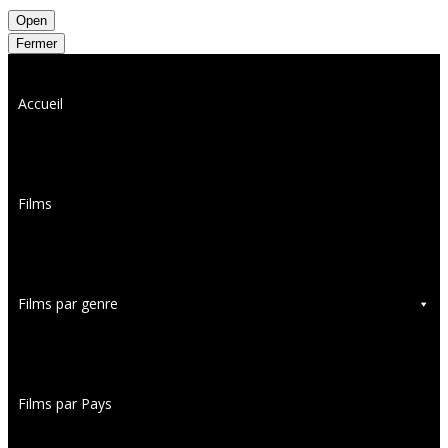
Open
Fermer
Accueil
Films
Films par genre
Films par Pays