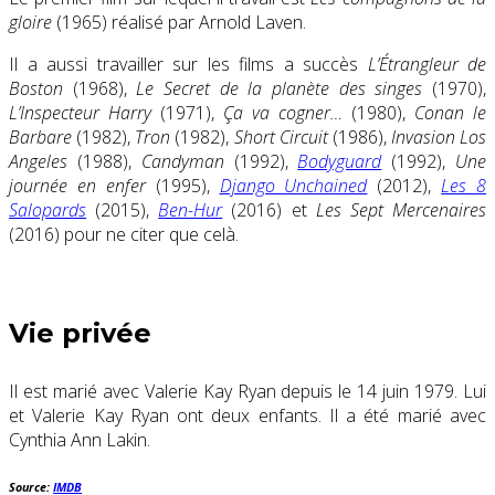
gloire
(1965) réalisé par Arnold Laven.
Il a aussi travailler sur les films a succès
L’Étrangleur de
Boston
(1968),
Le Secret de la planète des singes
(1970),
L’Inspecteur Harry
(1971),
Ça va cogner…
(1980),
Conan le
Barbare
(1982),
Tron
(1982),
Short Circuit
(1986),
Invasion Los
Angeles
(1988),
Candyman
(1992),
Bodyguard
(1992),
Une
journée en enfer
(1995),
Django Unchained
(2012),
Les 8
Salopards
(2015),
Ben-Hur
(2016) et
Les Sept Mercenaires
(2016) pour ne citer que celà.
Vie privée
Il est marié avec Valerie Kay Ryan depuis le 14 juin 1979. Lui
et Valerie Kay Ryan ont deux enfants. Il a été marié avec
Cynthia Ann Lakin.
Source:
IMDB