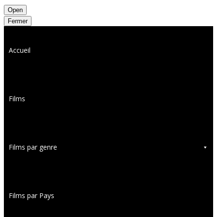
Open
Fermer
Accueil
Films
Films par genre
Films par Pays