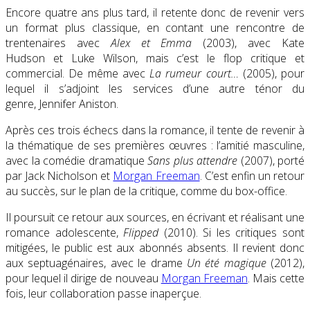
Encore quatre ans plus tard, il retente donc de revenir vers
un format plus classique, en contant une rencontre de
trentenaires avec
Alex et Emma
(2003), avec Kate
Hudson et Luke Wilson, mais c’est le flop critique et
commercial. De même avec
La rumeur court…
(2005), pour
lequel il s’adjoint les services d’une autre ténor du
genre, Jennifer Aniston.
Après ces trois échecs dans la romance, il tente de revenir à
la thématique de ses premières œuvres : l’amitié masculine,
avec la comédie dramatique
Sans plus attendre
(2007), porté
par Jack Nicholson et
Morgan Freeman
. C’est enfin un retour
au succès, sur le plan de la critique, comme du box-office.
Il poursuit ce retour aux sources, en écrivant et réalisant une
romance adolescente,
Flipped
(2010). Si les critiques sont
mitigées, le public est aux abonnés absents. Il revient donc
aux septuagénaires, avec le drame
Un été magique
(2012),
pour lequel il dirige de nouveau
Morgan Freeman
. Mais cette
fois, leur collaboration passe inaperçue.