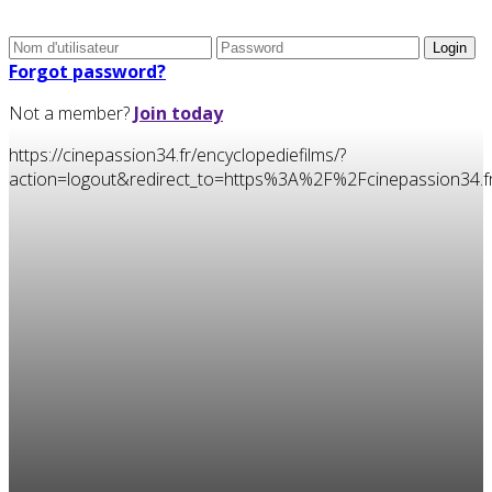
Forgot password?
Not a member?
Join today
https://cinepassion34.fr/encyclopediefilms/?
action=logout&redirect_to=https%3A%2F%2Fcinepassion3