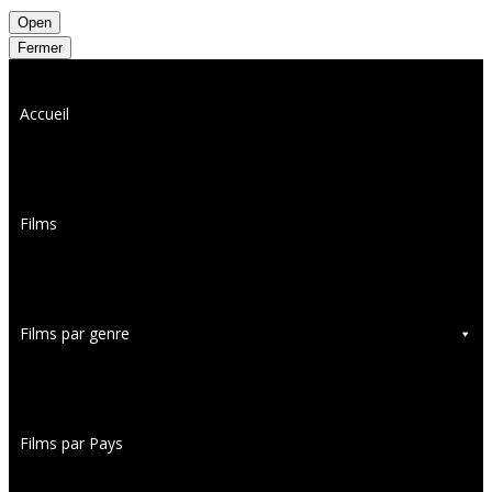
Open
Fermer
Accueil
Films
Films par genre
Films par Pays