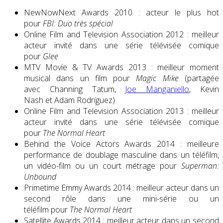
NewNowNext Awards 2010 : acteur le plus hot
pour
FBI: Duo très spécial
Online Film and Television Association 2012 : meilleur
acteur invité dans une série télévisée comique
pour
Glee
MTV Movie & TV Awards 2013 : meilleur moment
musical dans un film pour
Magic Mike
(partagée
avec Channing Tatum,
Joe Manganiello
, Kevin
Nash et Adam Rodríguez)
Online Film and Television Association 2013 : meilleur
acteur invité dans une série télévisée comique
pour
The Normal Heart
Behind the Voice Actors Awards 2014 : meilleure
performance de doublage masculine dans un téléfilm,
un vidéo-film ou un court métrage pour
Superman:
Unbound
Primetime Emmy Awards 2014 : meilleur acteur dans un
second rôle dans une mini-série ou un
téléfilm pour
The Normal Heart
Satellite Awards 2014 : meilleur acteur dans un second