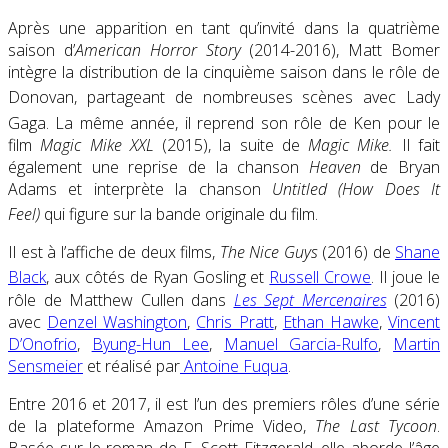
Après une apparition en tant qu’invité dans la quatrième
saison d’
American Horror Story
(2014-2016)
, Matt Bomer
intègre la distribution de la cinquième saison dans le rôle de
Donovan
, partageant de nombreuses scènes avec Lady
Gaga
. La même année, il reprend son rôle de Ken pour le
film
Magic Mike XXL
(2015)
, la suite de
Magic Mike.
Il fait
également une reprise de la chanson
Heaven
de Bryan
Adams et interprète la chanson
Untitled (How Does It
Feel)
qui figure sur la bande originale du film
.
Il est à l’affiche de deux films,
The Nice Guys
(2016) de
Shane
Black
, aux côtés de Ryan Gosling et
Russell Crowe
.
Il joue le
rôle de Matthew Cullen dans
Les Sept Mercenaires
(2016)
avec
Denzel Washington
,
Chris Pratt
,
Ethan Hawke
,
Vincent
D’Onofrio
,
Byung-Hun Lee
,
Manuel Garcia-Rulfo
,
Martin
Sensmeier
et réalisé par
Antoine Fuqua
.
Entre 2016 et 2017, il est l’un des premiers rôles d’une série
de la plateforme
Amazon Prime Video
,
The Last Tycoon
.
Basée sur le roman de F. Scott Fitzgerald, elle aborde l’âge