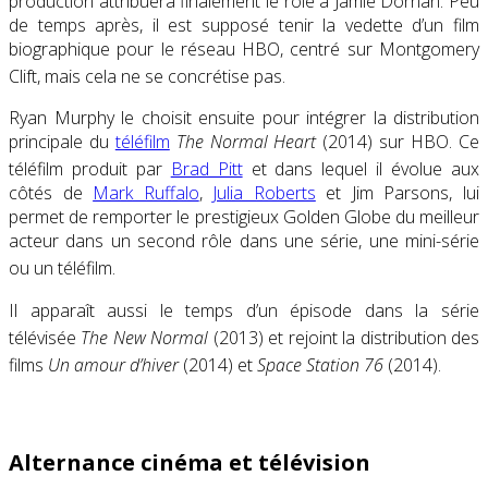
production attribuera finalement le rôle à Jamie Dornan. Peu
de temps après, il est supposé tenir la vedette d’un film
biographique pour le réseau
HBO
, centré sur Montgomery
Clift, mais cela ne se concrétise pas
.
Ryan Murphy le choisit ensuite pour intégrer la distribution
principale du
téléfilm
The Normal Heart
(2014) sur
HBO
. Ce
téléfilm produit par
Brad Pitt
et dans lequel il évolue aux
côtés de
Mark Ruffalo
,
Julia Roberts
et Jim Parsons, lui
permet de remporter le prestigieux Golden Globe du meilleur
acteur dans un second rôle dans une série, une mini-série
ou un téléfilm
.
Il apparaît aussi le temps d’un épisode dans la série
télévisée
The New Normal
(2013) et rejoint la distribution des
films
Un amour d’hiver
(2014) et
Space Station 76
(2014).
Alternance cinéma et télévision