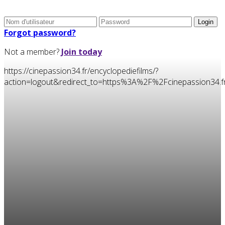
Forgot password?
Not a member?
Join today
https://cinepassion34.fr/encyclopediefilms/?
action=logout&redirect_to=https%3A%2F%2Fcinepassion3