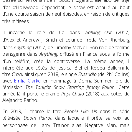
d’or d’Hollywood
. Cependant, le show est annulé au bout
d’une courte saison de neuf épisodes, en raison de critiques
très mitigées
.
Il incarne le rôle de Cal dans
Walking Out
(2017)
d’Alex et Andrew J. Smith
et celui de Freda Von Rhenburg
dans
Anything
(2017) de Timothy McNeil
. Son rôle de femme
transgenre dans
Anything
, diffusé en France sous la forme
d’un téléfilm, crée la controverse
. La même année, il
interprète aux côtés de Jessica Biel et Kelsea Ballerini le
titre
Crack
ainsi qu’en 2018, le single
Sussudio
(de Phil Collins)
avec
Emilia Clarke
, en hommage à Donna Summer, lors de
l’émission
The Tonight Show Starring Jimmy Fallon
. Cette
année-là, il porte le drame
Papi Chulo
(2018) aux côtés de
Alejandro Patino.
En 2019, il chante le titre
People Like Us
dans la série
télévisée
Doom Patrol
, dans laquelle il prête sa voix au
personnage de Larry Trainor alias Negative Man
, mais