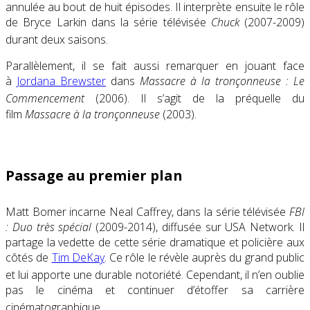
annulée au bout de huit épisodes
. Il interprète ensuite le rôle
de Bryce Larkin dans la série télévisée
Chuck
(2007-2009)
durant deux saisons
.
Parallèlement, il se fait aussi remarquer en jouant face
à
Jordana Brewster
dans
Massacre à la tronçonneuse : Le
Commencement
(2006)
. Il s’agit de la préquelle du
film
Massacre à la tronçonneuse
(2003).
Passage au premier plan
Matt Bomer incarne Neal Caffrey, dans la série télévisée
FBI
: Duo très spécial
(
2009-2014
)
, diffusée sur
USA Network
. Il
partage la vedette de cette série dramatique et policière aux
côtés de
Tim DeKay
. Ce rôle le révèle auprès du grand public
et lui apporte une durable notoriété
. Cependant, il n’en oublie
pas le cinéma et continuer d’étoffer sa carrière
cinématographique
.