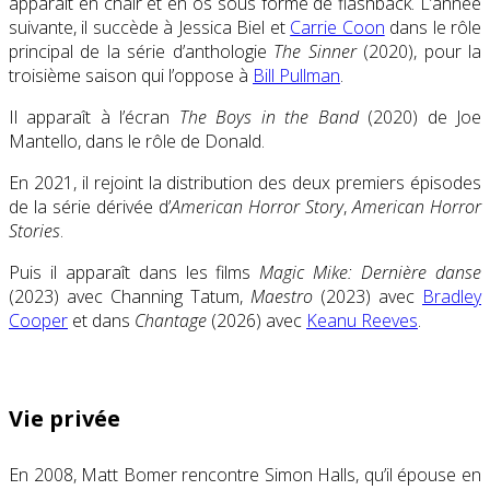
apparaît en chair et en os sous forme de
flashback
. L’année
suivante, il succède à Jessica Biel et
Carrie Coon
dans le rôle
principal de la série d’anthologie
The Sinner
(2020)
, pour la
troisième saison qui l’oppose à
Bill Pullman
.
Il apparaît à l’écran
The Boys in the Band
(2020) de Joe
Mantello, dans le rôle de Donald.
En 2021, il rejoint la distribution des deux premiers épisodes
de la série dérivée d’
American Horror Story
,
American Horror
Stories
.
Puis il apparaît dans les films
Magic Mike: Dernière danse
(2023) avec Channing Tatum,
Maestro
(2023) avec
Bradley
Cooper
et dans
Chantage
(2026) avec
Keanu Reeves
.
Vie privée
En 2008, Matt Bomer rencontre Simon Halls, qu’il épouse en