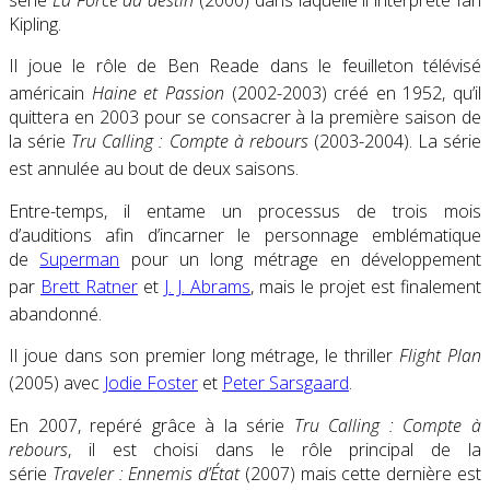
série
La Force du destin
(2000) dans laquelle il interprète Ian
Kipling.
Il joue le rôle de Ben Reade dans le feuilleton télévisé
américain
Haine et Passion
(2002-2003) créé en 1952, qu’il
quittera en 2003 pour se consacrer à la première saison de
la série
Tru Calling : Compte à rebours
(2003-2004). La série
est annulée au bout de deux saisons
.
Entre-temps, il entame un processus de trois mois
d’auditions afin d’incarner le personnage emblématique
de
Superman
pour un long métrage en développement
par
Brett Ratner
et
J. J. Abrams
, mais le projet est finalement
abandonné
.
Il joue dans son premier long métrage, le thriller
Flight Plan
(2005) avec
Jodie Foster
et
Peter Sarsgaard
.
En 2007, repéré grâce à la série
Tru Calling : Compte à
rebours
, il est choisi dans le rôle principal de la
série
Traveler : Ennemis d’État
(2007) mais cette dernière est