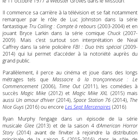
le
11 octobre 1977
à Webster Groves dans le Missouri.
Il commence sa carrière à la télévision et se fait notamment
remarquer par le rôle de Luc Johnston dans la série
fantastique
Tru Calling : Compte à rebours
(2003-2004) et en
jouant Bryce Larkin dans la série comique
Chuck
(2007-
2009). Mais c’est surtout son interprétation de Neal
Caffrey dans la série policière
FBI : Duo très spécial
(2009-
2014) qui lui permet d’accéder à la notoriété auprès du
grand public.
Parallèlement, il perce au cinéma et joue dans des longs
métrages tels que
Massacre à la tronçonneuse : Le
Commencement
(2006),
Time Out
(2011), les comédies à
succès
Magic Mike
(2012) et
Magic Mike XXL
(2015) mais
aussi
Un amour d’hiver
(2014),
Space Station 76
(2014),
The
Nice Guys
(2016) ou encore
Les Sept Mercenaires
(2016).
Ryan Murphy l’engage dans un épisode de la série
musicale
Glee
(2013) et de la saison 4 d’
American Horror
Story
(2014) avant de l’inviter à rejoindre la distribution
principale de la saison 5 (2015-2016) dans le rôle de