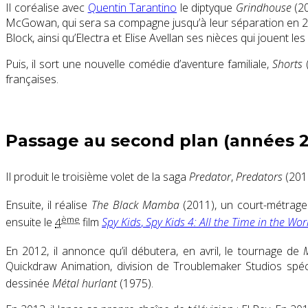
Il coréalise avec
Quentin Tarantino
le diptyque
Grindhouse
(20
McGowan, qui sera sa compagne jusqu’à leur séparation en 2009.
Block, ainsi qu’Electra et Elise Avellan ses nièces qui jouent les
Puis, il sort une nouvelle comédie d’aventure familiale,
Shorts
françaises
.
Passage au second plan (années 2
Il produit le troisième volet de la saga
Predator
,
Predators
(2010
Ensuite, il réalise
The Black Mamba
(2011), un court-métrage
ème
ensuite le
4
film
Spy Kids
,
Spy Kids 4: All the Time in the Wor
En 2012, il annonce qu’il débutera, en avril, le tournage de
Quickdraw Animation, division de Troublemaker Studios spéc
dessinée
Métal hurlant
(1975)
.