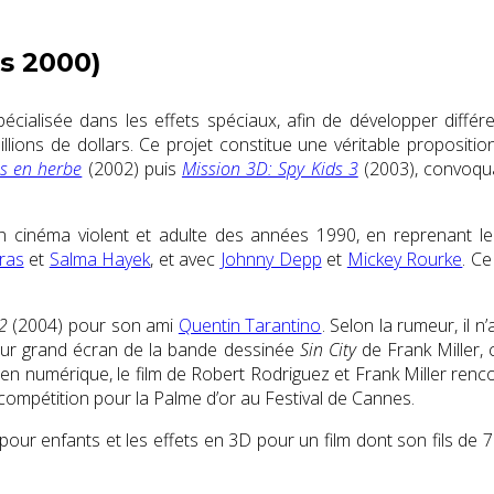
s 2000)
cialisée dans les effets spéciaux, afin de développer différ
llions de dollars
. Ce projet constitue une véritable propositi
ns en herbe
(2002) puis
Mission 3D: Spy Kids 3
(2003), convoqu
son cinéma violent et adulte des années 1990, en reprenant
ras
et
Salma Hayek
, et avec
Johnny Depp
et
Mickey Rourke
.
Ce
 2
(2004) pour son ami
Quentin Tarantino
.
Selon la rumeur, il n’
sur grand écran de la bande dessinée
Sin City
de Frank Miller, 
 en numérique, le film de Robert Rodriguez et Frank Miller re
 compétition pour la Palme d’or au Festival de Cannes.
n pour enfants et les effets en 3D pour un film dont son fils de 7