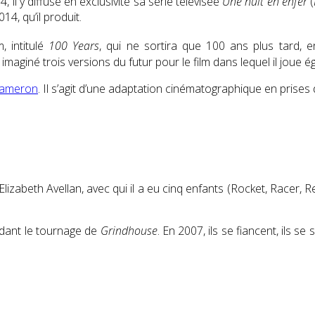
, il y diffuse en exclusivité sa série télévisée
Une nuit en enfer
(
014, qu’il produit.
m, intitulé
100 Years
, qui ne sortira que 100 ans plus tard, 
 imaginé trois versions du futur pour le film dans lequel il joue 
Cameron
. Il s’agit d’une adaptation cinématographique en prise
lizabeth Avellan, avec qui il a eu cinq enfants (Rocket, Racer,
ndant le tournage de
Grindhouse
. En 2007, ils se fiancent, ils s