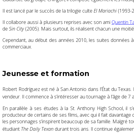
Il est lancé par le succès de la trilogie culte
El Mariachi
(1993-20
Il collabore aussi à plusieurs reprises avec son ami
Quentin T
de
Sin City
(2005). Mais surtout, ils réalisent chacun une moit
Cependant, au début des années 2010, les suites données à
commerciaux.
Jeunesse et formation
Robert Rodríguez est né à San Antonio dans l’État du Texas. Il
vendeur
. Il commence à s’intéresser au tournage à l’âge de
En parallèle à ses études à la St. Anthony High School, il s’
producteur de certains de ses films, avec qui il fait davantage
les personnages s’inspirent beaucoup de sa famille. Malgré tout
étudiant
The Daily Texan
durant trois ans. Il continue égaleme