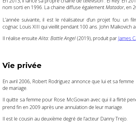
En 2013, il lance sa propre chaîne de télévision : El Rey. En 2014
nom sorti en 1996. La chaine diffuse également
Matador
, en 2
L’année suivante, il est le réalisateur d’un projet fou: un fil
cognac Louis XIII qui vieillit pendant 100 ans. John Malkovich a
Il réalise ensuite
Alita: Battle Angel
(2019)
, produit par
James 
Vie privée
En
avril 2006
, Robert Rodriguez annonce que lui et sa femme E
de mariage.
Il quitte sa femme pour Rose McGowan avec qui il a flirté pe
prend fin en 2009 après une annulation de leur mariage
.
Il est le cousin au deuxième degré de l’acteur Danny Trejo.