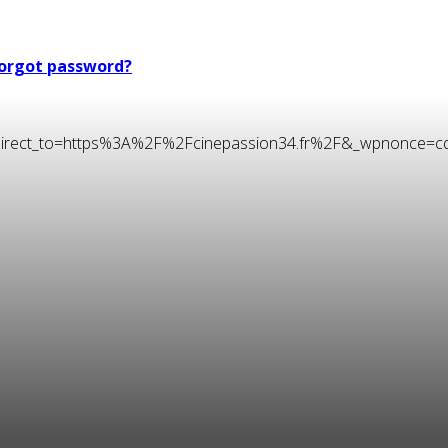
orgot password?
t&redirect_to=https%3A%2F%2Fcinepassion34.fr%2F&_wpnonce=