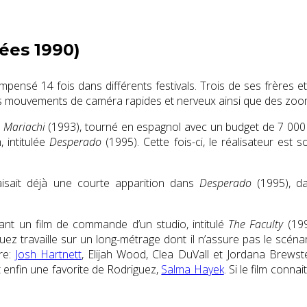
nées 1990)
écompensé
14 fois dans différents festivals
. Trois de ses frères e
des mouvements de caméra rapides et nerveux ainsi que des zoo
l Mariachi
(1993), tourné en espagnol avec un budget de 7 000
 intitulée
Desperado
(1995). Cette fois-ci, le réalisateur est 
faisait déjà une courte apparition dans
Desperado
(1995), 
ptant un film de commande d’un studio, intitulé
The Faculty
(199
guez travaille sur un long-métrage dont il n’assure pas le scéna
re:
Josh Hartnett
, Elijah Wood, Clea DuVall et Jordana Brewst
 enfin une favorite de Rodriguez,
Salma Hayek
. Si le film conn