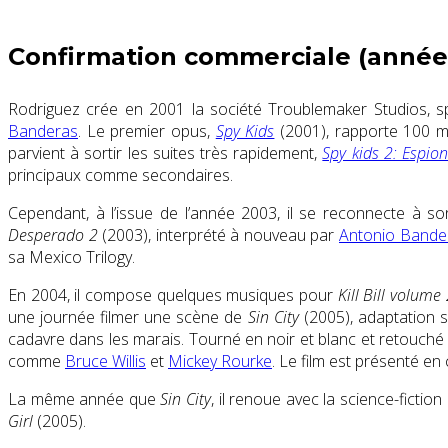
Confirmation commerciale (année
Rodriguez crée en 2001 la société Troublemaker Studios, spé
Banderas
.
Le premier opus,
Spy Kids
(2001), rapporte 100 mi
parvient à sortir les suites très rapidement,
Spy kids 2: Espio
principaux comme secondaires.
Cependant, à l’issue de l’année 2003, il se reconnecte à 
Desperado 2
(2003), interprété à nouveau par
Antonio Bande
sa Mexico Trilogy.
En 2004, il compose quelques musiques pour
Kill Bill volume
une journée filmer une scène de
Sin City
(2005), adaptation 
cadavre dans les marais. Tourné en noir et blanc et retouché
comme
Bruce Willis
et
Mickey Rourke
. Le film est présenté en
La même année que
Sin City
, il renoue avec la science-fictio
Girl
(2005).