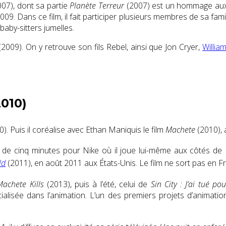
07), dont sa partie
Planète Terreur
(2007) est un hommage aux f
 Dans ce film, il fait participer plusieurs membres de sa famil
 baby-sitters jumelles.
(2009). On y retrouve son fils Rebel, ainsi que Jon Cryer,
Willia
010)
). Puis il coréalise avec Ethan Maniquis le film
Machete
(2010),
 de cinq minutes pour Nike où il joue lui-même aux côtés de
ld
(2011), en août 2011 aux États-Unis. Le film ne sort pas en F
Machete Kills
(2013), puis à l’été, celui de
Sin City : J’ai tué pou
ialisée dans l’animation. L’un des premiers projets d’animati