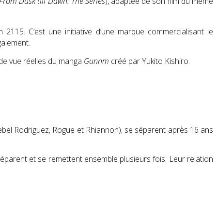
From Dusk till Dawn: The Series
), adaptée de son film du même
en 2115
. C’est une initiative d’une marque commercialisant le
également.
s de vue réelles du manga
Gunnm
créé par Yukito Kishiro.
 Rebel Rodriguez, Rogue et Rhiannon), se séparent après 16 ans
e séparent et se remettent ensemble plusieurs fois. Leur relation