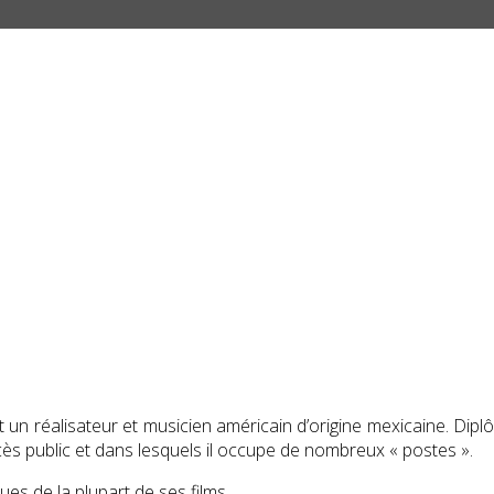
 un réalisateur et musicien américain d’origine mexicaine. Diplô
cès public et dans lesquels il occupe de nombreux « postes ».
es de la plupart de ses films.