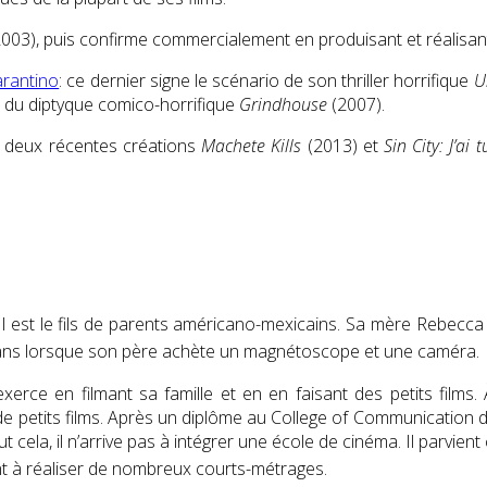
03), puis confirme commercialement en produisant et réalisant
arantino
: ce dernier signe le scénario de son thriller horrifique
U
ié du diptyque comico-horrifique
Grindhouse
(2007).
 deux récentes créations
Machete Kills
(2013) et
Sin City: J’ai 
 est le fils de parents américano-mexicains. Sa mère Rebecca (n
 7 ans lorsque son père achète un magnétoscope et une caméra.
exerce en filmant sa famille et en en faisant des petits films. 
 de petits films. Après un diplôme au College of Communication d
 cela, il n’arrive pas à intégrer une école de cinéma. Il parvien
nt à réaliser de nombreux courts-métrages
.