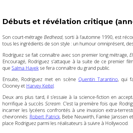
Débuts et révélation critique (an
Son court-métrage
Bedhead
, sorti à l’automne 1990, est r
tous les ingrédients de son style : un humour omniprésent, 
Rodríguez se fait connaître avec son premier long métrage,
E
Encouragé, Rodriguez s’attaque à la suite de ce premier film,
que
Salma Hayek
se fera connaître du grand public.
Ensuite, Rodriguez met en scène
Quentin Tarantino
, qui 
Clooney et
Harvey Keitel
.
Deux ans plus tard, il s’essaie à la science-fiction en acce
horrifique à succès
Scream
. C’est la première fois que Rodri
incarner les lycéens confrontés à une invasion extra-terrest
chevronnés:
Robert Patrick
, Bebe Neuwirth, Famke Janssen et
place Rodriguez parmi les réalisateurs à suivre à Hollywood.