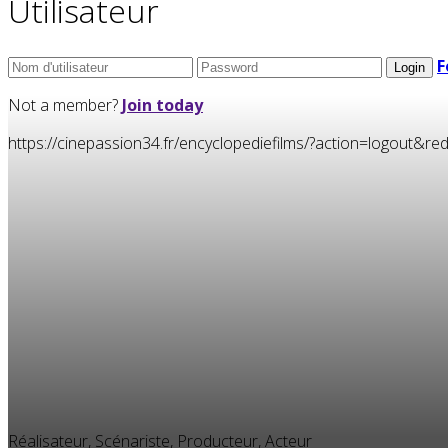
Utilisateur
F
Not a member?
Join today
https://cinepassion34.fr/encyclopediefilms/?action=logou
Réalisateur, Scénariste, Producteur, Acteur