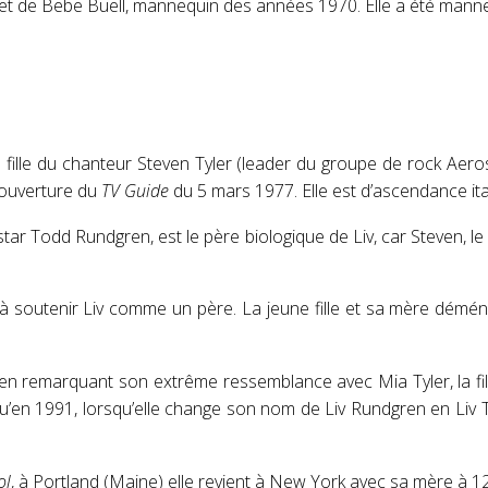
mith, et de Bebe Buell, mannequin des années 1970. Elle a été m
 la fille du chanteur Steven Tyler (leader du groupe de rock Aer
couverture du
TV Guide
du
5 mars 1977
. Elle est d’ascendance i
tar Todd Rundgren, est le père biologique de Liv
, car Steven, l
 à soutenir Liv comme un père
. La jeune fille et sa mère démé
s en remarquant son extrême ressemblance avec Mia Tyler, la fil
qu’en 1991, lorsqu’elle change son nom de Liv Rundgren en Liv T
ol
, à Portland (Maine)
elle revient à New York avec sa mère à 1