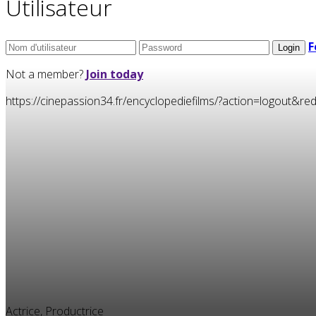
Utilisateur
F
Not a member?
Join today
https://cinepassion34.fr/encyclopediefilms/?action=logou
Actrice, Productrice