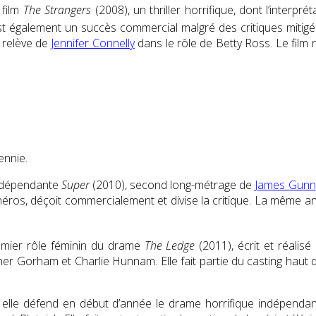
 film
The Strangers
(2008), un thriller horrifique, dont l’inter
est également un succès commercial malgré des critiques mitigé
a relève de
Jennifer Connelly
dans le rôle de Betty Ross. Le fil
ennie.
 indépendante
Super
(2010), second long-métrage de
James Gunn
héros, déçoit commercialement et divise la critique. La même an
remier rôle féminin du drame
The Ledge
(2011), écrit et réalis
opher Gorham et Charlie Hunnam. Elle fait partie du casting hau
: elle défend en début d’année le drame horrifique indépenda