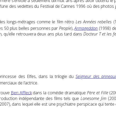
arrière s’envole à seulement dix-huit ans après avoir obtenu le
 l’une des vedettes du Festival de Cannes 1996 où des photos g
 des longs-métrages comme le film rétro
Les Années rebelles
(1
 des 50 plus belles personnes par
People
),
Armageddon
(1998) d
, qu’elle retrouvera deux ans plus tard dans
Docteur T et les 
princesse des Elfes, dans la trilogie du
Seigneur des anneau
merciaux de l’actrice
.
trouve
Ben Affleck
dans la comédie dramatique
Père et Fille
(200
a production indépendante des films tels que
Lonesome Jim
(2005
2007), dans lequel elle est une psychiatre perspicace qui tente