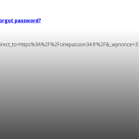
orgot password?
t&redirect_to=https%3A%2F%2Fcinepassion34.fr%2F&_wpnonce=