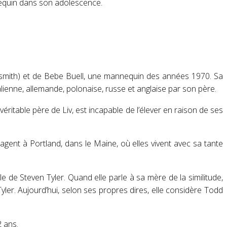
annequin dans son adolescence
.
osmith) et de Bebe Buell
, une mannequin des années 1970. Sa
talienne, allemande, polonaise, russe et anglaise par son père.
e véritable père de Liv, est incapable de l’élever en raison de ses
nagent à Portland, dans le Maine, où elles vivent avec sa tante
le de Steven Tyler
. Quand elle parle à sa mère de la similitude,
yler
. Aujourd’hui, selon ses propres dires, elle considère Todd
2 ans
.