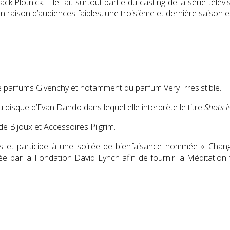
ack Plotnick. Elle fait surtout partie du casting de la série tél
en raison d’audiences faibles, une troisième et dernière saiso
de parfums Givenchy
et notamment du parfum Very Irresistible.
 disque d’Evan Dando dans lequel elle interprète le titre
Shots i
de Bijoux et Accessoires Pilgrim.
 dons et participe à une soirée de bienfaisance nommée « Chan
e par la Fondation David Lynch afin de fournir la Méditation