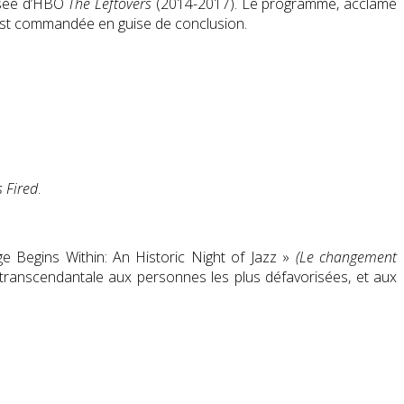
évisée d’HBO
The Leftovers
(2014-2017). Le programme, acclamé
n est commandée en guise de conclusion.
s Fired
.
ge Begins Within: An Historic Night of Jazz »
(Le changement
 transcendantale aux personnes les plus défavorisées, et aux