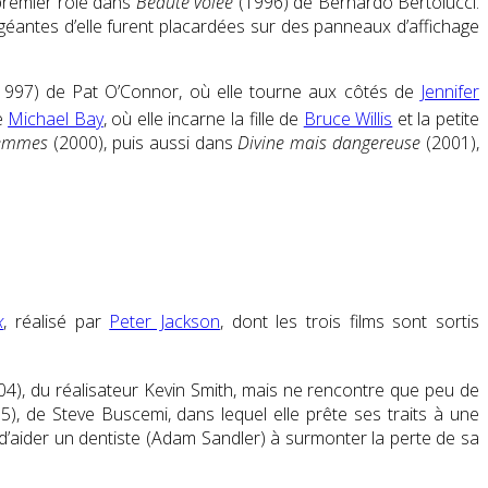
 premier rôle dans
Beauté volée
(1996) de Bernardo Bertolucci.
éantes d’elle furent placardées sur des panneaux d’affichage
997) de Pat O’Connor, où elle tourne aux côtés de
Jennifer
e
Michael Bay
, où elle incarne la fille de
Bruce Willis
et la petite
femmes
(2000), puis aussi dans
Divine mais dangereuse
(2001),
x
, réalisé par
Peter Jackson
, dont les trois films sont sortis
4), du réalisateur Kevin Smith, mais ne rencontre que peu de
), de Steve Buscemi, dans lequel elle prête ses traits à une
 d’aider un dentiste (Adam Sandler) à surmonter la perte de sa