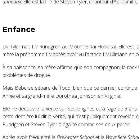
anneaux
. Elle est la fille de Steven Tyler, chanteur d’Aeros
Enfance
Liv Tyler naît Liv Rundgren
au Mount Sinai Hospital
. Elle est
mère la prénomme Liv après avoir vu l’actrice Liv Ullmann en 
À sa naissance, sa mère affirme que son compagnon, la rock s
problèmes de drogue
.
Mais Bebe se sépare de Todd, bien que ce dernier continue
Annie et sa grand-mère Dorothea Johnson en Virginie
.
Elle ne découvre la vérité sur ses origines qu’à l’âge de 9 an
cette dernière lui dit la vérité
, qui n’est publiquement révélée 
Rundgren et Steven Tyler à égalité comme ses deux pères
.
Après avoir fréquenté la
Brekwater School
et la
Waynflete Scho