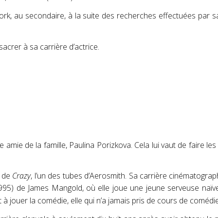
k, au secondaire, à la suite des recherches effectuées par sa 
crer à sa carrière d’actrice.
amie de la famille, Paulina Porizkova
. Cela lui vaut de faire 
p de
Crazy
, l’un des tubes d’Aerosmith. Sa carrière cinématogr
95) de James Mangold, où elle joue une jeune serveuse naïve. 
 à jouer la comédie, elle qui n’a jamais pris de cours de comédi