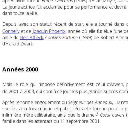
Après avoir tourné
Empire Records
(1995) d’Allan Moyle, sa c
La jeune actrice fut acclamée pour sa performance et devint
dans toute la ville.
Depuis, avec son statut récent de star, elle a tourné dans
Connelly
et de
Joaquin Phoenix
, année où elle fut élue l’une
amie de
Ben Affleck
,
Cookie’s Fortune
(1999) de Robert Altman
d’Harald Zwart.
Années 2000
Mais le rôle qui l’impose définitivement est celui d’Arwen, 
de 2001 à 2003, qui sont à ce jour les plus grands succès com
Après l’énorme engouement du
Seigneur des Anneaux
, Liv re
succès, à la fois critique et public. Puis elle tourne pour l
infirmière mère célibataire, ainsi que le drame
À Cœur ouvert
(
famille dans les attentats du 11 septembre 2001.