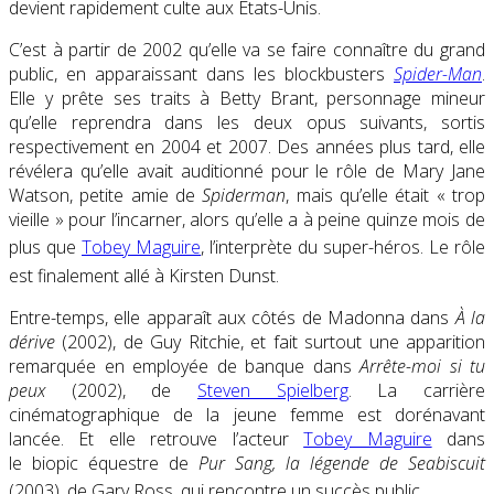
devient rapidement culte aux États-Unis.
C’est à partir de 2002 qu’elle va se faire connaître du grand
public, en apparaissant dans les blockbusters
Spider-Man
.
Elle y prête ses traits à Betty Brant, personnage mineur
qu’elle reprendra dans les deux opus suivants, sortis
respectivement en 2004 et 2007. Des années plus tard, elle
révélera qu’elle avait auditionné pour le rôle de Mary Jane
Watson, petite amie de
Spiderman
, mais qu’elle était
« trop
vieille »
pour l’incarner, alors qu’elle a à peine quinze mois de
plus que
Tobey Maguire
, l’interprète du super-héros
. Le rôle
est finalement allé à Kirsten Dunst
.
Entre-temps, elle apparaît aux côtés de Madonna dans
À la
dérive
(2002), de Guy Ritchie, et fait surtout une apparition
remarquée en employée de banque dans
Arrête-moi si tu
peux
(2002), de
Steven Spielberg
. La carrière
cinématographique de la jeune femme est dorénavant
lancée. Et elle retrouve l’acteur
Tobey Maguire
dans
le biopic équestre de
Pur Sang, la légende de Seabiscuit
(2003), de Gary Ross, qui rencontre un succès public
.