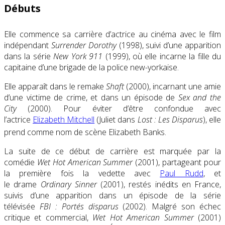
Débuts
Elle commence sa carrière d’actrice au cinéma avec le film
indépendant
Surrender Dorothy
(1998), suivi d’une apparition
dans la série
New York 911
(1999), où elle incarne la fille du
capitaine d’une brigade de la police new-yorkaise.
Elle apparaît dans le remake
Shaft
(2000), incarnant une amie
d’une victime de crime, et dans un épisode de
Sex and the
City
(2000). Pour éviter d’être confondue avec
l’actrice
Elizabeth Mitchell
(Juliet dans
Lost : Les Disparus
), elle
prend comme nom de scène Elizabeth Banks
.
La suite de ce début de carrière est marquée par la
comédie
Wet Hot American Summer
(2001), partageant pour
la première fois la vedette avec
Paul Rudd
, et
le drame
Ordinary Sinner
(2001), restés inédits en France,
suivis d’une apparition dans un épisode de la série
télévisée
FBI : Portés disparus
(2002). Malgré son échec
critique et commercial,
Wet Hot American Summer
(2001)