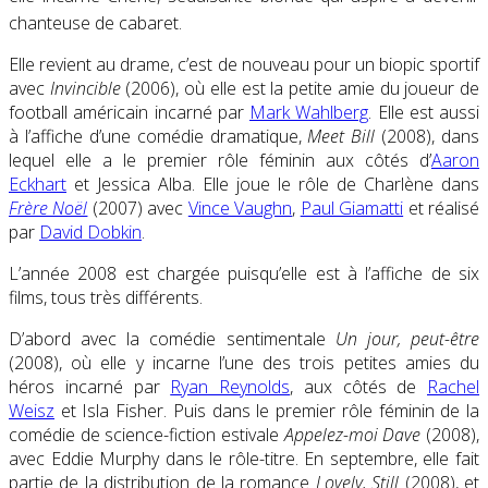
chanteuse de cabaret
.
Elle revient au drame, c’est de nouveau pour un biopic sportif
avec
Invincible
(2006), où elle est la petite amie du joueur de
football américain incarné par
Mark Wahlberg
. Elle est aussi
à l’affiche d’une comédie dramatique,
Meet Bill
(2008), dans
lequel elle a le premier rôle féminin aux côtés d’
Aaron
Eckhart
et Jessica Alba. Elle joue le rôle de Charlène dans
Frère Noël
(2007) avec
Vince Vaughn
,
Paul Giamatti
et réalisé
par
David Dobkin
.
L’année 2008 est chargée puisqu’elle est à l’affiche de six
films, tous très différents.
D’abord avec la comédie sentimentale
Un jour, peut-être
(2008), où elle y incarne l’une des trois petites amies du
héros incarné par
Ryan Reynolds
, aux côtés de
Rachel
Weisz
et Isla Fisher. Puis dans le premier rôle féminin de la
comédie de science-fiction estivale
Appelez-moi Dave
(2008),
avec Eddie Murphy dans le rôle-titre. En septembre, elle fait
partie de la distribution de la romance
Lovely, Still
(2008), et