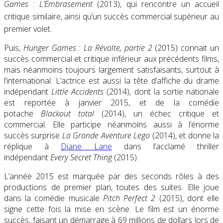
Games : L’Embrasement
(2013), qui rencontre un accueil
critique similaire
, ainsi qu’un succès commercial supérieur au
premier volet
.
Puis,
Hunger Games : La Révolte, partie 2
(2015) connait un
succès commercial et critique inférieur aux précédents films,
mais néanmoins toujours largement satisfaisants, surtout à
l’international. L’actrice est aussi la tête d’affiche du drame
indépendant
Little Accidents
(2014)
, dont la sortie nationale
est reportée à janvier 2015, et de la comédie
potache
Blackout total
(2014), un échec critique et
commercial. Elle participe néanmoins aussi à l’énorme
succès surprise
La Grande Aventure Lego
(2014), et donne la
réplique à
Diane Lane
dans l’acclamé thriller
indépendant
Every Secret Thing
(2015).
L’année 2015 est marquée par des seconds rôles à des
productions de premier plan, toutes des suites. Elle joue
dans la comédie musicale
Pitch Perfect 2
(2015), dont elle
signe cette fois la mise en scène. Le film est un énorme
succès, faisant un démarrage à 69 millions de dollars lors de