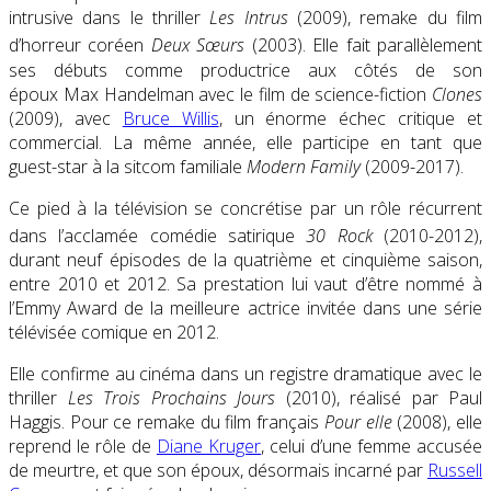
intrusive dans le thriller
Les Intrus
(2009), remake du film
d’horreur coréen
Deux Sœurs
(2003)
. Elle fait parallèlement
ses débuts comme productrice aux côtés de son
époux Max Handelman avec le film de science-fiction
Clones
(2009), avec
Bruce Willis
, un énorme échec critique et
commercial. La même année, elle participe en tant que
guest-star à la sitcom familiale
Modern Family
(2009-2017).
Ce pied à la télévision se concrétise par un rôle récurrent
dans l’acclamée comédie satirique
30 Rock
(2010-2012)
,
durant neuf épisodes de la quatrième et cinquième saison,
entre 2010 et 2012. Sa prestation lui vaut d’être nommé à
l’Emmy Award de la meilleure actrice invitée dans une série
télévisée comique en 2012.
Elle confirme au cinéma dans un registre dramatique avec le
thriller
Les Trois Prochains Jours
(2010), réalisé par Paul
Haggis. Pour ce remake du film français
Pour elle
(2008), elle
reprend le rôle de
Diane Kruger
, celui d’une femme accusée
de meurtre, et que son époux, désormais incarné par
Russell