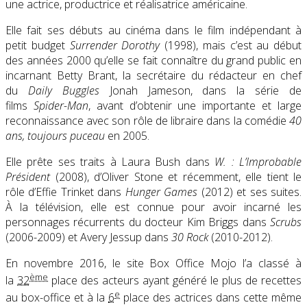
une actrice, productrice et réalisatrice américaine.
Elle fait ses débuts au cinéma dans le film indépendant à
petit budget
Surrender Dorothy
(1998), mais c’est au début
des années 2000 qu’elle se fait connaître du grand public en
incarnant Betty Brant, la secrétaire du rédacteur en chef
du
Daily Buggles
Jonah Jameson, dans la série de
films
Spider-Man
, avant d’obtenir une importante et large
reconnaissance avec son rôle de libraire dans la comédie
40
ans, toujours puceau
en 2005.
Elle prête ses traits à Laura Bush dans
W. : L’Improbable
Président
(2008), d’Oliver Stone et récemment, elle tient le
rôle d’Effie Trinket dans
Hunger Games
(2012) et ses suites.
À la télévision, elle est connue pour avoir incarné les
personnages récurrents du docteur Kim Briggs dans
Scrubs
(2006-2009) et Avery Jessup dans
30 Rock
(2010-2012).
En novembre 2016, le site Box Office Mojo l’a classé à
ème
la
32
place des acteurs ayant généré le plus de recettes
e
au box-office et à la
6
place des actrices dans cette même