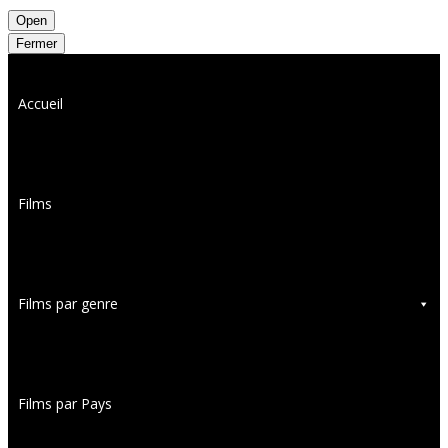
Open
Fermer
Accueil
Films
Films par genre
Films par Pays