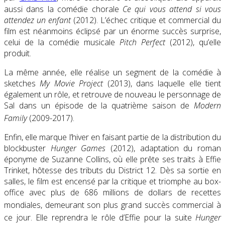
aussi dans la comédie chorale
Ce qui vous attend si vous
attendez un enfant
(2012). L’échec critique et commercial du
film est néanmoins éclipsé par un énorme succès surprise,
celui de la comédie musicale
Pitch Perfect
(2012), qu’elle
produit.
La même année, elle réalise un segment de la comédie à
sketches
My Movie Project
(2013), dans laquelle elle tient
également un rôle, et retrouve de nouveau le personnage de
Sal dans un épisode de la quatrième saison de
Modern
Family
(2009-2017)
.
Enfin, elle marque l’hiver en faisant partie de la distribution du
blockbuster
Hunger Games
(2012), adaptation du roman
éponyme de Suzanne Collins, où elle prête ses traits à Effie
Trinket, hôtesse des tributs du District 12. Dès sa sortie en
salles, le film est encensé par la critique et triomphe au box-
office avec plus de 686 millions de dollars de recettes
mondiales
, demeurant son plus grand succès commercial à
ce jour
. Elle reprendra le rôle d’Effie pour la suite
Hunger