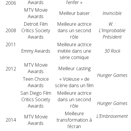
Awards
l’enfer »
2006
MTV Movie
Meilleur baiser
Invincible
Awards
Detroit Film
Meilleure actrice
W. :
2008
Critics Society
dans un second
L’Improbable
Awards
rôle
Président
2011
Meilleure actrice
Emmy Awards
invitée dans une
30 Rock
série comique
MTV Movie
Meilleur casting
2012
Awards
Hunger Games
Teen Choice
« Voleuse » de
Awards
scène dans un film
San Diego Film
Meilleure actrice
Critics Society
dans un second
Hunger Games
Awards
rôle
:
Meilleure
L’Embrasement
MTV Movie
2014
transformation à
Awards
l’écran