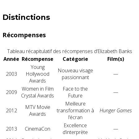
Distinctions
Récompenses
Tableau récapitulatif des récompenses d’Elizabeth Banks
Année
Récompense
Catégorie
Film(s)
Young
Nouveau visage
2003
Hollywood
—
passionnant
Awards
Women in Film
Face to the
2009
—
Crystal Awards
Future
Meilleure
MTV Movie
2012
transformation à
Hunger Games
Awards
l’écran
Excellence
2013
CinemaCon
—
d’interprète