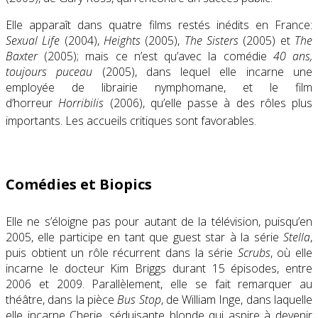
Elle apparaît dans quatre films restés inédits en France:
Sexual Life
(2004),
Heights
(2005),
The Sisters
(2005) et
The
Baxter
(2005); mais ce n’est qu’avec la comédie
40 ans,
toujours puceau
(2005), dans lequel elle incarne une
employée de librairie nymphomane, et le film
d’horreur
Horribilis
(2006), qu’elle passe à des rôles plus
importants. Les accueils critiques sont favorables
.
Comédies et Biopics
Elle ne s’éloigne pas pour autant de la télévision, puisqu’en
2005, elle participe en tant que guest star à la série
Stella
,
puis obtient un rôle récurrent dans la série
Scrubs
, où elle
incarne le docteur Kim Briggs durant 15 épisodes, entre
2006 et 2009. Parallèlement, elle se fait remarquer au
théâtre, dans la pièce
Bus Stop
, de William Inge, dans laquelle
elle incarne Cherie, séduisante blonde qui aspire à devenir