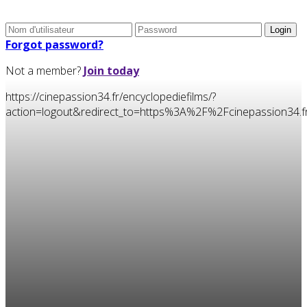
Forgot password?
Not a member?
Join today
https://cinepassion34.fr/encyclopediefilms/?
action=logout&redirect_to=https%3A%2F%2Fcinepassion34