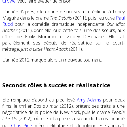
Crowe
, veut faire évader de prison.
L’année d’après, elle donne de nouveau la réplique à Tobey
Maguire dans le drame
The Details
(2011), puis retrouve
Paul
Rudd
pour la comédie dramatique indépendante
Our Idiot
Brother
(2011), dont elle joue cette fois l’une des sœurs, aux
côtés de Emily Mortimer et Zooey Deschanel. Elle fait
parallèlement ses débuts de réalisatrice sur le court-
métrage,
Just a Little Heart Attack
(2011).
L’année 2012 marque alors un nouveau tournant.
Seconds rôles à succès et réalisatrice
Elle remplace d’abord au pied levé
Amy Adams
pour deux
films: le thriller
Dos au mur
(2012), prêtant ses traits à une
négociatrice de la police de New York, puis le drame
People
Like Us
(2012), où elle interprète la sœur du héros incarné
par
Chris Pine
, mère célibataire et alcoolique
. Elle apparaît