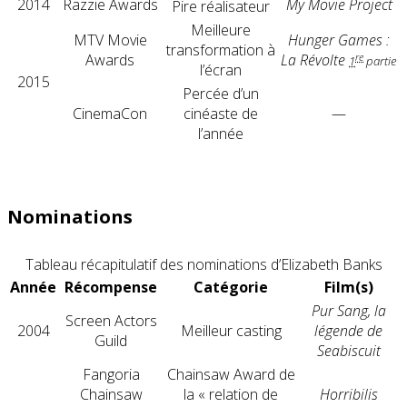
2014
Razzie Awards
My Movie Project
Pire réalisateur
Meilleure
MTV Movie
Hunger Games :
transformation à
Awards
re
La Révolte
1
partie
l’écran
2015
Percée d’un
CinemaCon
cinéaste de
—
l’année
Nominations
Tableau récapitulatif des nominations d’Elizabeth Banks
Année
Récompense
Catégorie
Film(s)
Pur Sang, la
Screen Actors
2004
Meilleur casting
légende de
Guild
Seabiscuit
Fangoria
Chainsaw Award de
Chainsaw
la « relation de
Horribilis