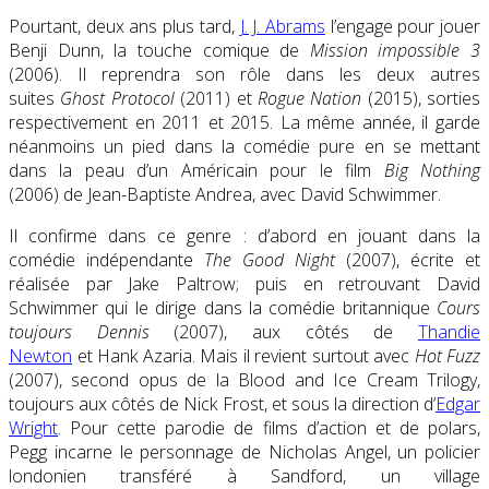
Pourtant, deux ans plus tard,
J. J. Abrams
l’engage pour jouer
Benji Dunn, la touche comique de
Mission impossible 3
(2006). Il reprendra son rôle dans les deux autres
suites
Ghost Protocol
(2011) et
Rogue Nation
(2015), sorties
respectivement en 2011 et 2015. La même année, il garde
néanmoins un pied dans la comédie pure en se mettant
dans la peau d’un Américain pour le film
Big Nothing
(2006) de Jean-Baptiste Andrea, avec David Schwimmer.
Il confirme dans ce genre : d’abord en jouant dans la
comédie indépendante
The Good Night
(2007), écrite et
réalisée par Jake Paltrow; puis en retrouvant David
Schwimmer qui le dirige dans la comédie britannique
Cours
toujours Dennis
(2007), aux côtés de
Thandie
Newton
et Hank Azaria. Mais il revient surtout avec
Hot Fuzz
(2007), second opus de la Blood and Ice Cream Trilogy,
toujours aux côtés de Nick Frost, et sous la direction d’
Edgar
Wright
. Pour cette parodie de films d’action et de polars,
Pegg incarne le personnage de Nicholas Angel, un policier
londonien transféré à Sandford, un village