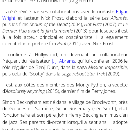
le
14 février 1970
à Brockworth (Angleterre).
Il a été révélé par ses collaborations avec le cinéaste
Edgar
Wright
et l’acteur Nick Frost, d’abord la série
Les Allumés
,
puis les films
Shaun of the Dead
(2004),
Hot Fuzz
(2007) et
Le
Dernier Pub avant la fin du monde
(2013) pour lesquels il est
à la fois acteur principal et coscénariste. Il a également
coécrit et interprété le film
Paul
(2011) avec Nick Frost.
Il confirme à Hollywood, en devenant un collaborateur
fréquent du réalisateur
J. J. Abrams
, qui lui confie en 2006 le
rôle régulier de Benji Dunn, dans la saga
Mission impossible
,
puis celui de “Scotty” dans la saga
reboot
Star Trek
(2009).
Il est, aux côtés des membres des Monty Python, la vedette
d’
Absolutely Anything
(2015), dernier film de Terry Jones.
Simon Beckingham est né dans le village de Brockworth, près
de Gloucester. Sa mère, Gillian Rosemary (née Smith), était
fonctionnaire et son père, John Henry Beckingham, musicien
de jazz
. Ses parents divorcent lorsqu’il a sept ans. Il adopte
le patronyme « Pegg » après le remariage de sa mère
.