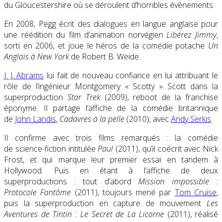
du Gloucestershire où se déroulent d’horribles évènements.
En 2008, Pegg écrit des dialogues en langue anglaise pour
une réédition du film d’animation norvégien
Libérez Jimmy
,
sorti en 2006, et joue le héros de la comédie potache
Un
Anglais à New York
de Robert B. Weide.
J. J. Abrams
lui fait de nouveau confiance en lui attribuant le
rôle de l’ingénieur Montgomery « Scotty » Scott dans la
superproduction
Star Trek
(2009), reboot de la franchise
éponyme. Il partage l’affiche de la comédie britannique
de
John Landis
,
Cadavres à la pelle
(2010), avec
Andy Serkis
.
Il confirme avec trois films remarqués : la comédie
de science-fiction intitulée
Paul
(2011), qu’il coécrit avec Nick
Frost, et qui marque leur premier essai en tandem à
Hollywood. Puis en étant à l’affiche de deux
superproductions : tout d’abord
Mission impossible :
Protocole Fantôme
(2011), toujours mené par
Tom Cruise
,
puis la superproduction en capture de mouvement
Les
Aventures de Tintin : Le Secret de La Licorne
(2011), réalisé