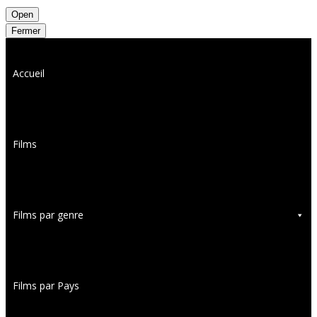
Open
Fermer
Accueil
Films
Films par genre
Films par Pays