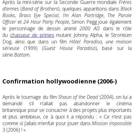
Après la mini-série sur la Seconde Guerre mondiale
Frères
d’armes
(
Band of Brothers
), quelques apparitions dans
Black
Books
,
Brass Eye Special
,
I’m Alan Partridge
,
The Parole
Officer
et
24 Hour Party People
, Simon Pegg joue également
le personnage de dessin animé
2000 AD
dans le rôle
du
chasseur de primes
mutant Johnny Alpha, le Strontium
Dog, ainsi que dans un film
Hôtel Paradiso, une maison
sérieuse
(1999) (
Guest House Paradiso
), basé sur la
série
Bottom
.
Confirmation hollywoodienne (2006-)
Après le tournage du film
Shaun of the Dead
(2004), on lui a
demandé s’il n’allait pas abandonner le cinéma
britannique pour se consacrer à des projets plus importants
et plus ambitieux, ce à quoi il a répondu :
« Ce n’est pas
comme si j’allais m’enfuir pour jouer dans
Mission impossible
3
(2006) ! »
.