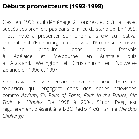
Débuts prometteurs (1993-1998)
C’est en 1993 qu’il déménage à Londres, et qu’il fait avec
succès ses premiers pas dans le milieu du stand-up. En 1995,
il est invité à présenter son one-man-show au Festival
international d’Édimbourg, ce qui lui vaut d’être ensuite convié
à se produire dans des festivals
à Adélaïde et Melbourne en Australie puis
à Auckland, Wellington et Christchurch en Nouvelle-
Zélande en 1996 et 1997.
Son travail est vite remarqué par des producteurs de
télévision qui l’engagent dans des séries télévisées
comme
Asylum
,
Six Pairs of Pants
,
Faith in the Future
,
Big
Train
et
Hippies
. De 1998 à 2004, Simon Pegg est
régulièrement présent à la BBC Radio 4 où il anime
The 99p
Challenge
.