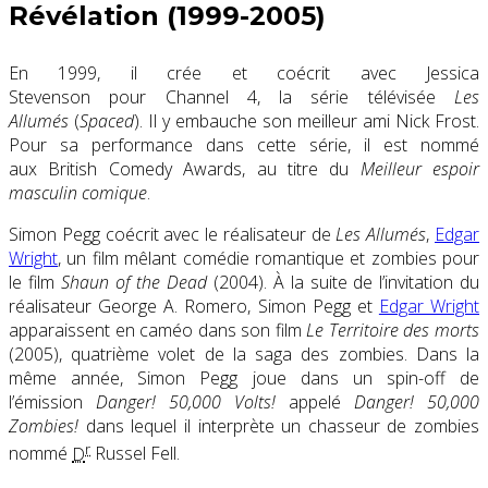
Révélation (1999-2005)
En 1999, il crée et coécrit avec Jessica
Stevenson pour Channel 4, la série télévisée
Les
Allumés
(
Spaced
). Il y embauche son meilleur ami Nick Frost.
Pour sa performance dans cette série, il est nommé
aux British Comedy Awards, au titre du
Meilleur espoir
masculin comique
.
Simon Pegg coécrit avec le réalisateur de
Les Allumés
,
Edgar
Wright
, un film mêlant comédie romantique et zombies pour
le film
Shaun of the Dead
(2004)
. À la suite de l’invitation du
réalisateur George A. Romero, Simon Pegg et
Edgar Wright
apparaissent en caméo dans son film
Le Territoire des morts
(2005), quatrième volet de la saga des zombies. Dans la
même année, Simon Pegg joue dans un spin-off de
l’émission
Danger! 50,000 Volts!
appelé
Danger! 50,000
Zombies!
dans lequel il interprète un chasseur de zombies
r
nommé
D
Russel Fell.