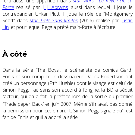
fera aussi une apparition dans
Star Wars : Le Réveil De La
Force
réalisé par
J. J. Abrams
aussi dans lequel Il joue le
contrebandier Unkar Plutt. Il joue le rôle de “Montgomery
Scott” dans
Star Trek: Sans limites
(2016) réalisé par
Justin
Lin
. et pour lequel Pegg a prêté main-forte à l’écriture.
À côté
Dans la série “The Boys”, le scénariste de comics Garth
Ennis et son complice le dessinateur Darick Robertson ont
créé un personnage (P’tit Hughie) dont le visage est celui de
Simon Pegg. Fait sans son accord à l’origine, la BD a séduit
l’acteur, qui en a fait la préface lors de la sortie du premier
“Trade paper Back”
en juin 2007
. Même s’il n’avait pas donné
la permission pour cet emprunt, Simon Pegg signale qu’il est
fan de Ennis et qu’il a adoré la série.