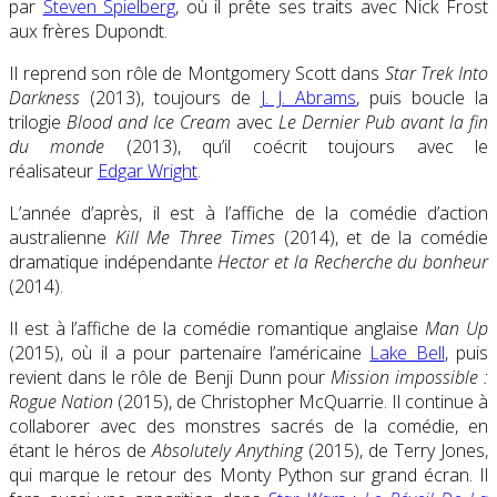
par
Steven Spielberg
, où il prête ses traits avec Nick Frost
aux frères Dupondt.
Il reprend son rôle de Montgomery Scott dans
Star Trek Into
Darkness
(2013), toujours de
J. J. Abrams
, puis boucle la
trilogie
Blood and Ice Cream
avec
Le Dernier Pub avant la fin
du monde
(2013), qu’il coécrit toujours avec le
réalisateur
Edgar Wright
.
L’année d’après, il est à l’affiche de la comédie d’action
australienne
Kill Me Three Times
(2014), et de la comédie
dramatique indépendante
Hector et la Recherche du bonheur
(2014).
Il est à l’affiche de la comédie romantique anglaise
Man Up
(2015), où il a pour partenaire l’américaine
Lake Bell
, puis
revient dans le rôle de Benji Dunn pour
Mission impossible :
Rogue Nation
(2015), de Christopher McQuarrie. Il continue à
collaborer avec des monstres sacrés de la comédie, en
étant le héros de
Absolutely Anything
(2015), de Terry Jones,
qui marque le retour des Monty Python sur grand écran. Il