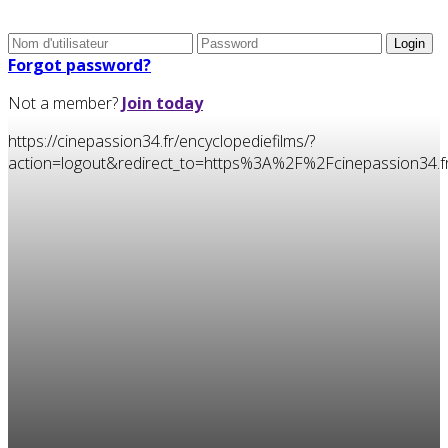
Forgot password?
Not a member?
Join today
https://cinepassion34.fr/encyclopediefilms/?
action=logout&redirect_to=https%3A%2F%2Fcinepassion3