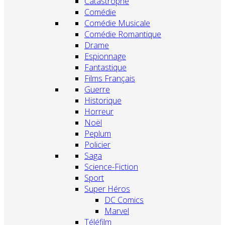
Catastrophe
Comédie
Comédie Musicale
Comédie Romantique
Drame
Espionnage
Fantastique
Films Français
Guerre
Historique
Horreur
Noël
Peplum
Policier
Saga
Science-Fiction
Sport
Super Héros
DC Comics
Marvel
Téléfilm