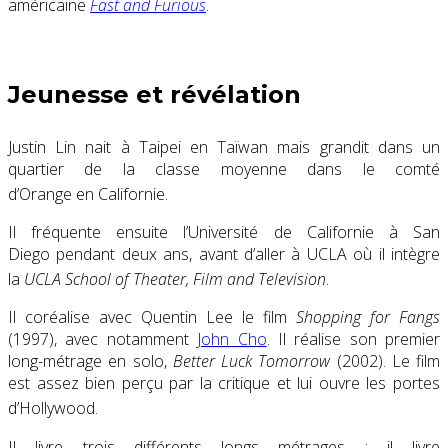
américaine
Fast and Furious
.
Jeunesse et révélation
Justin Lin nait à Taipei en Taïwan mais grandit dans un
quartier de la classe moyenne dans le comté
d’Orange en Californie
.
Il fréquente ensuite l’Université de Californie à San
Diego pendant deux ans, avant d’aller à UCLA où il intègre
la
UCLA School of Theater, Film and Television
.
Il coréalise avec Quentin Lee le film
Shopping for Fangs
(1997), avec notamment
John Cho
. Il réalise son premier
long-métrage en solo,
Better Luck Tomorrow
(2002). Le film
est assez bien perçu par la critique et lui ouvre les portes
d’Hollywood
.
Il livre trois différents longs métrages : il livre