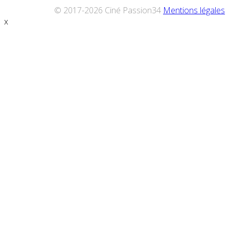
© 2017-2026 Ciné Passion34
Mentions légales
x
Défiler
vers
le
haut