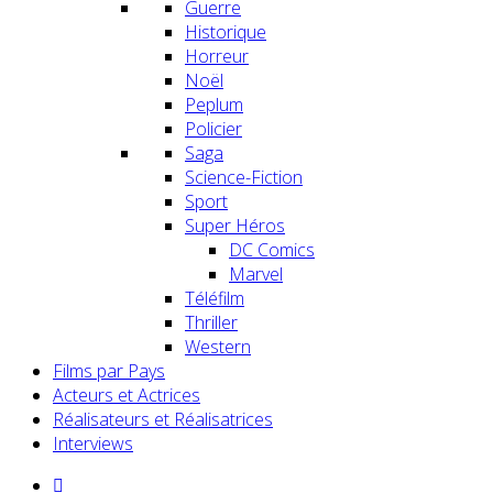
Guerre
Historique
Horreur
Noël
Peplum
Policier
Saga
Science-Fiction
Sport
Super Héros
DC Comics
Marvel
Téléfilm
Thriller
Western
Films par Pays
Acteurs et Actrices
Réalisateurs et Réalisatrices
Interviews