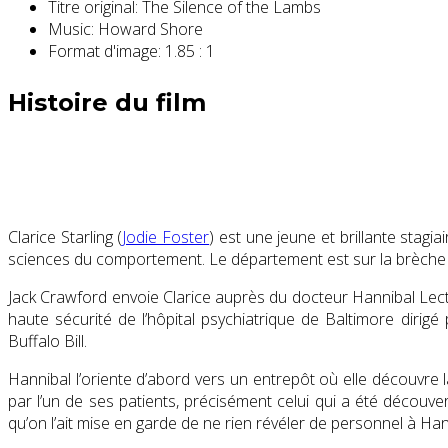
Titre original:
The Silence of the Lambs
Music:
Howard Shore
Format d'image:
1.85 : 1
Histoire du film
Clarice Starling (
Jodie Foster
) est une jeune et brillante stag
sciences du comportement. Le département est sur la brèche dan
Jack Crawford envoie Clarice auprès du docteur Hannibal Lect
haute sécurité de l’hôpital psychiatrique de Baltimore dirigé 
Buffalo Bill.
Hannibal l’oriente d’abord vers un entrepôt où elle découvre la t
par l’un de ses patients, précisément celui qui a été découve
qu’on l’ait mise en garde de ne rien révéler de personnel à H