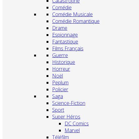
Catastrophe
Comédie
Comédie Musicale
Comédie Romantique
Drame
Espionnage
Fantastique
Films Français
Guerre
Historique
Horreur
Noël
Peplum
Policier
Saga
Science-Fiction
Sport
Super Héros
DC Comics
Marvel
Téléfilm