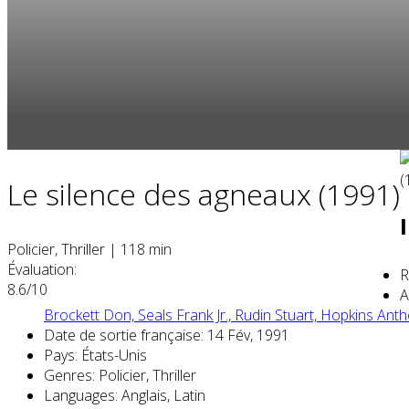
Le silence des agneaux (1991)
Policier, Thriller
|
118 min
Évaluation:
R
8.6/10
A
Brockett Don,
Seals Frank Jr.,
Rudin Stuart,
Hopkins Anth
Date de sortie française:
14 Fév, 1991
Pays:
États-Unis
Genres:
Policier, Thriller
Languages:
Anglais, Latin