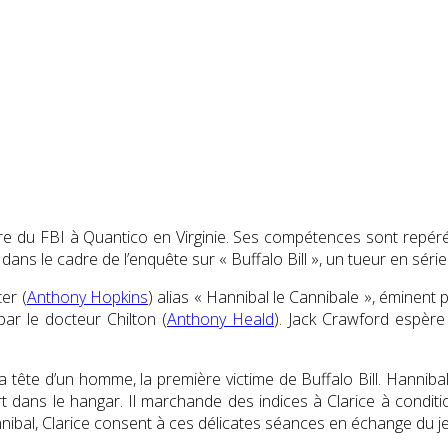
iaire du FBI à Quantico en Virginie. Ses compétences sont repér
s le cadre de l’enquête sur « Buffalo Bill », un tueur en série
er (
Anthony Hopkins
) alias « Hannibal le Cannibale », éminent
par le docteur Chilton (
Anthony Heald
). Jack Crawford espère
ête d’un homme, la première victime de Buffalo Bill. Hannibal, trè
rt dans le hangar. Il marchande des indices à Clarice à condit
annibal, Clarice consent à ces délicates séances en échange du 