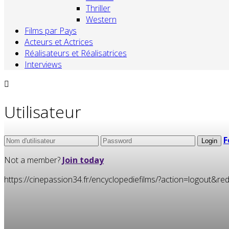
Thriller
Western
Films par Pays
Acteurs et Actrices
Réalisateurs et Réalisatrices
Interviews
Utilisateur
F
Not a member?
Join today
https://cinepassion34.fr/encyclopediefilms/?action=logou