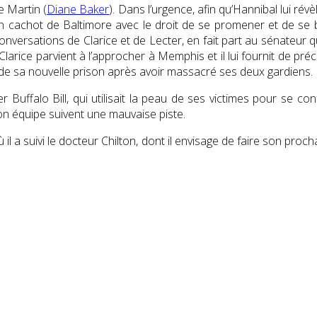
e Martin (
Diane Baker
). Dans l’urgence, afin qu’Hannibal lui révè
n cachot de Baltimore avec le droit de se promener et de se 
nversations de Clarice et de Lecter, en fait part au sénateur qu
rice parvient à l’approcher à Memphis et il lui fournit de précie
 de sa nouvelle prison après avoir massacré ses deux gardiens.
Buffalo Bill, qui utilisait la peau de ses victimes pour se confe
on équipe suivent une mauvaise piste.
 a suivi le docteur Chilton, dont il envisage de faire son proch