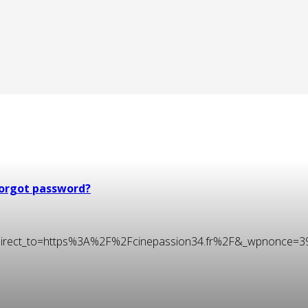
orgot password?
t&redirect_to=https%3A%2F%2Fcinepassion34.fr%2F&_wpnonce=