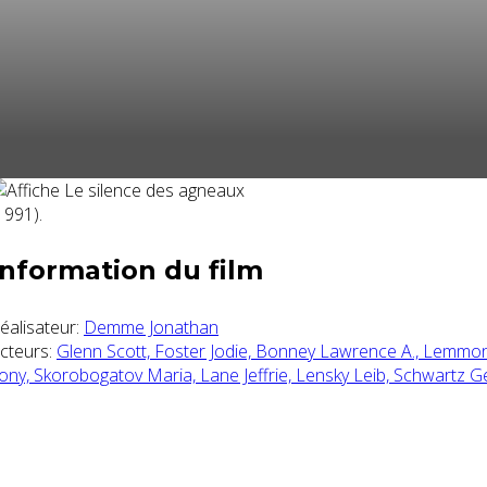
Information du film
éalisateur:
Demme Jonathan
cteurs:
Glenn Scott,
Foster Jodie,
Bonney Lawrence A.,
Lemmon
ony,
Skorobogatov Maria,
Lane Jeffrie,
Lensky Leib,
Schwartz G