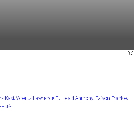
8.6
s Kasi,
Wrentz Lawrence T.,
Heald Anthony,
Faison Frankie,
eorge