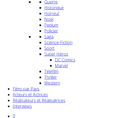
Guerre
Historique
Horreur
Noël
Peplum
Policier
Saga
Science-Fiction
Sport
Super Héros
DC Comics
Marvel
Téléfilm
Thriller
Western
Films par Pays
Acteurs et Actrices
Réalisateurs et Réalisatrices
Interviews