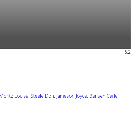
6.2
Moritz Louisa,
Steele Don,
Jameson Joyce,
Bensen Carle,