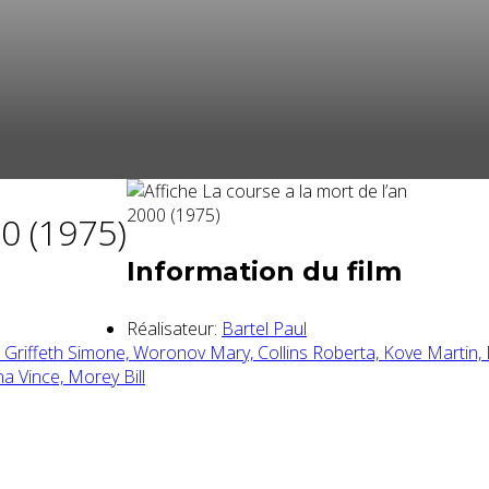
00 (1975)
Information du film
Réalisateur:
Bartel Paul
,
Griffeth Simone,
Woronov Mary,
Collins Roberta,
Kove Martin,
na Vince,
Morey Bill