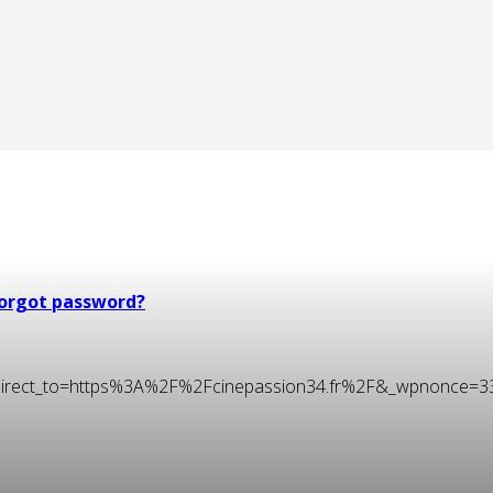
orgot password?
t&redirect_to=https%3A%2F%2Fcinepassion34.fr%2F&_wpnonce=