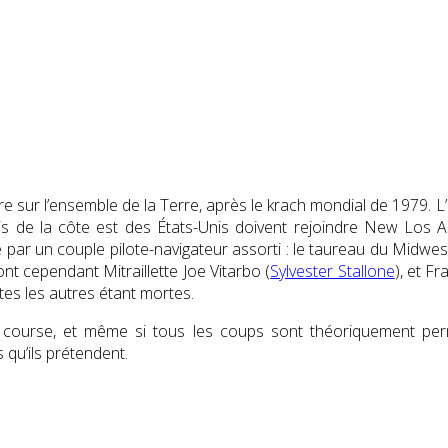
itre sur l’ensemble de la Terre, après le krach mondial de 1979.
artis de la côte est des États-Unis doivent rejoindre New Los
par un couple pilote-navigateur assorti : le taureau du Midwest
nt cependant Mitraillette Joe Vitarbo (
Sylvester Stallone
), et Fr
tes les autres étant mortes.
ourse, et même si tous les coups sont théoriquement permis
 qu’ils prétendent.