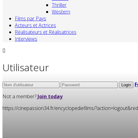
Thriller
Western
Films par Pays
Acteurs et Actrices
Réalisateurs et Réalisatrices
Interviews
Utilisateur
F
Not a member?
Join today
https://cinepassion34.fr/encyclopediefilms/?action=logou