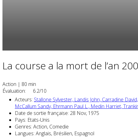
La course a la mort de l’an 20
Action
|
80 min
Évaluation:
6.2/10
Acteurs:
Stallone Sylvester,
Landis John,
Carradine David
McCallum Sandy,
Ehrmann Paul L.,
Medin Harriet,
Tranki
Date de sortie française:
28 Nov, 1975
Pays:
Etats-Unis
Genres:
Action, Comedie
Langues:
Anglais, Brésilien, Espagnol