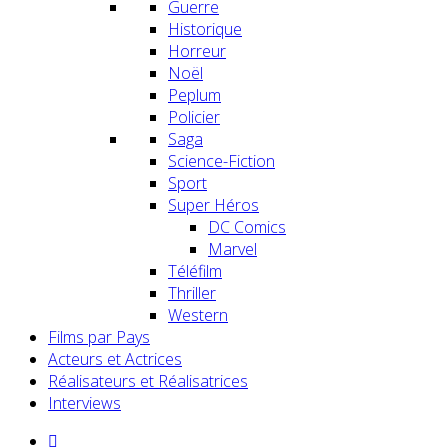
Guerre
Historique
Horreur
Noël
Peplum
Policier
Saga
Science-Fiction
Sport
Super Héros
DC Comics
Marvel
Téléfilm
Thriller
Western
Films par Pays
Acteurs et Actrices
Réalisateurs et Réalisatrices
Interviews