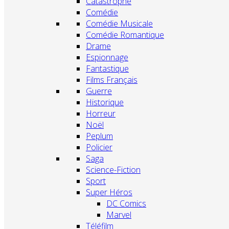
Catastrophe
Comédie
Comédie Musicale
Comédie Romantique
Drame
Espionnage
Fantastique
Films Français
Guerre
Historique
Horreur
Noël
Peplum
Policier
Saga
Science-Fiction
Sport
Super Héros
DC Comics
Marvel
Téléfilm