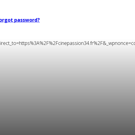
orgot password?
t&redirect_to=https%3A%2F%2Fcinepassion34.fr%2F&_wpnonce=