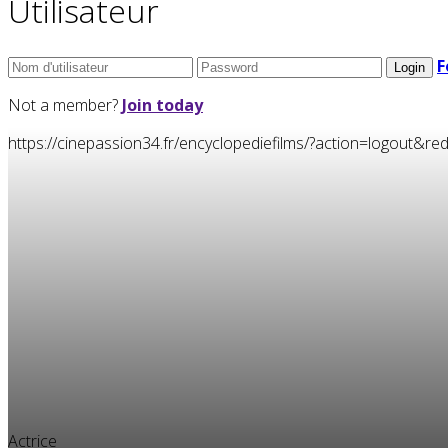
Utilisateur
F
Not a member?
Join today
https://cinepassion34.fr/encyclopediefilms/?action=logou
Actrice