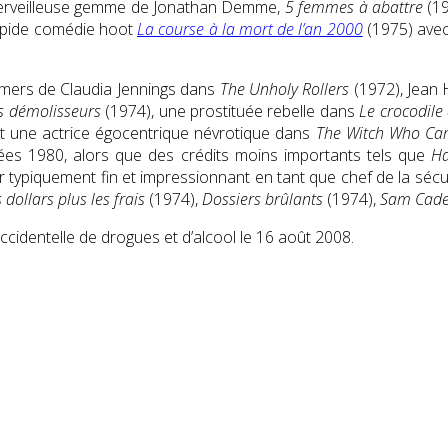
la merveilleuse gemme de Jonathan Demme,
5 femmes à abattre
(19
nsipide comédie hoot
La course à la mort de l’an 2000
(1975) ave
 amers de Claudia Jennings dans
The Unholy Rollers
(1972), Jean 
s démolisseurs
(1974), une prostituée rebelle dans
Le crocodile
t une actrice égocentrique névrotique dans
The Witch Who Ca
ées 1980, alors que des crédits moins importants tels que
Ha
 typiquement fin et impressionnant en tant que chef de la sécuri
dollars plus les frais
(1974),
Dossiers brûlants
(1974),
Sam Cad
cidentelle de drogues et d’alcool le 16 août 2008.