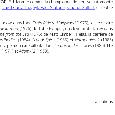
74). Et hilarante comme la championne de course automobile
c
David Carradine
,
Sylvester Stallone
,
Simone Griffeth
et réalisé
Harlow dans l’odd
Train Ride to Hollywood
(1975), le secrétaire
 de la mort
(1976) de Tobe Hooper, un élève-pilote klutzy dans
me from the Sea
(1976) de Matt Cimber . Hélas, la carrière de
rdbodies
(1984),
School Spirit
(1985) et
Hardbodies 2
(1986)
té pénitentiaire difficile dans
La prison des sévices
(1986). Elle
e
(1971) et
Adam-12
(1968).
Evaluations