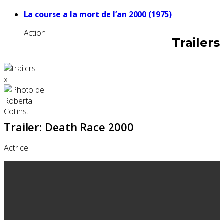
La course a la mort de l’an 2000 (1975)
Action
Trailer
x
Trailer: Death Race 2000
Actrice