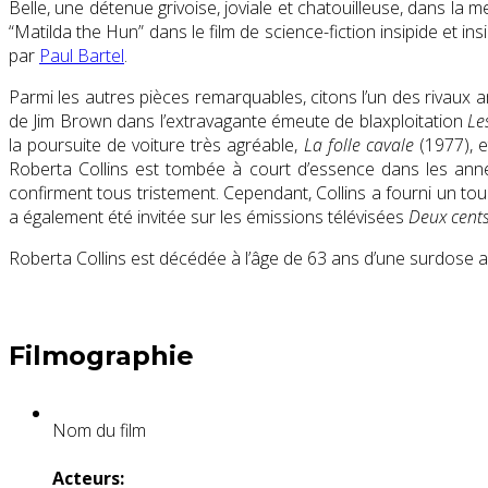
Belle, une détenue grivoise, joviale et chatouilleuse, dans 
“Matilda the Hun” dans le film de science-fiction insipide et i
par
Paul Bartel
.
Parmi les autres pièces remarquables, citons l’un des rivaux
de Jim Brown dans l’extravagante émeute de blaxploitation
Le
la poursuite de voiture très agréable,
La folle cavale
(1977), e
Roberta Collins est tombée à court d’essence dans les ann
confirment tous tristement. Cependant, Collins a fourni un tour
a également été invitée sur les émissions télévisées
Deux cents 
Roberta Collins est décédée à l’âge de 63 ans d’une surdose ac
Filmographie
Nom du film
Acteurs: