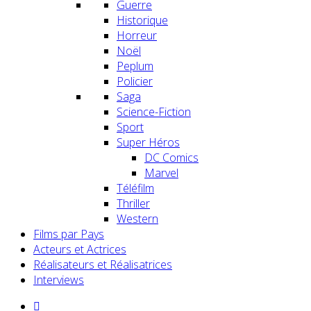
Guerre
Historique
Horreur
Noël
Peplum
Policier
Saga
Science-Fiction
Sport
Super Héros
DC Comics
Marvel
Téléfilm
Thriller
Western
Films par Pays
Acteurs et Actrices
Réalisateurs et Réalisatrices
Interviews