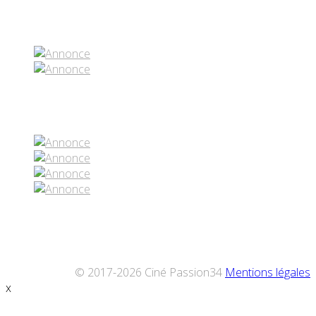
Partenaires contenus
Réseaux sociaux
© 2017-2026 Ciné Passion34
Mentions légales
x
Défiler