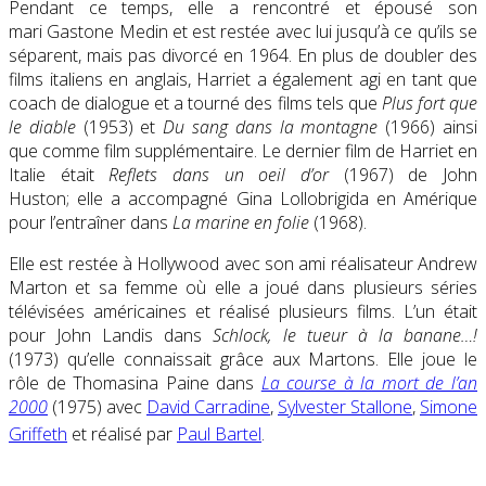
Pendant ce temps, elle a rencontré et épousé son
mari
Gastone Medin
et est restée avec lui jusqu’à ce qu’ils se
séparent, mais pas divorcé en 1964. En plus de doubler des
films italiens en anglais, Harriet a également agi en tant que
coach de dialogue et a tourné des films tels que
Plus fort que
le diable
(1953)
et
Du sang dans la montagne
(1966)
ainsi
que comme
film supplémentaire
. Le dernier film de Harriet en
Italie était
Reflets dans un oeil d’or
(1967) de John
Huston
; elle a accompagné Gina Lollobrigida en Amérique
pour l’entraîner dans
La marine en folie
(1968)
.
Elle est restée à Hollywood avec son ami réalisateur
Andrew
Marton
et sa femme où elle a joué dans plusieurs séries
télévisées américaines et réalisé plusieurs films. L’un était
pour John Landis dans
Schlock, le tueur à la banane…!
(1973)
qu’elle connaissait grâce aux Martons. Elle joue le
rôle de Thomasina Paine dans
La course à la mort de l’an
2000
(1975) avec
David Carradine
,
Sylvester Stallone
,
Simone
Griffeth
et réalisé par
Paul Bartel
.