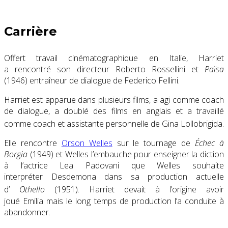
Carrière
Offert travail cinématographique en Italie, Harriet
a rencontré son directeur
Roberto Rossellini
et
Païsa
(1946)
entraîneur de dialogue de
Federico Fellini
.
Harriet est apparue dans plusieurs films, a agi comme coach
de dialogue, a doublé des films en anglais et a travaillé
comme coach et assistante personnelle de
Gina Lollobrigida
.
Elle rencontre
Orson Welles
sur le tournage de
Échec à
Borgia
(1949)
et Welles l’embauche pour enseigner la diction
à l’actrice
Lea Padovani
que Welles souhaite
interpréter
Desdemona
dans sa production actuelle
d’
Othello
(1951).
Harriet devait à l’origine avoir
joué
Emilia
mais le long temps de production l’a conduite à
abandonner.