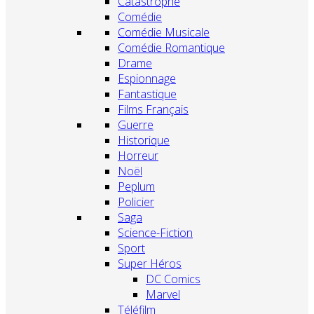
Catastrophe
Comédie
Comédie Musicale
Comédie Romantique
Drame
Espionnage
Fantastique
Films Français
Guerre
Historique
Horreur
Noël
Peplum
Policier
Saga
Science-Fiction
Sport
Super Héros
DC Comics
Marvel
Téléfilm