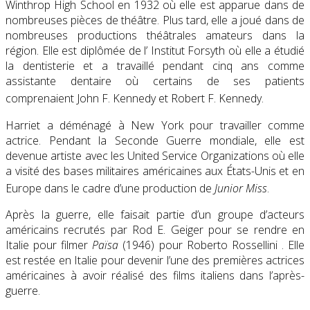
Winthrop High School en 1932 où elle est apparue dans de
nombreuses pièces de théâtre. Plus tard, elle a joué dans de
nombreuses productions théâtrales amateurs dans la
région. Elle est diplômée de l’
Institut Forsyth
où elle a étudié
la dentisterie et a travaillé pendant cinq ans comme
assistante dentaire où certains de ses patients
comprenaient
John F. Kennedy
et
Robert F. Kennedy
.
Harriet a déménagé à New York pour travailler comme
actrice. Pendant la Seconde Guerre mondiale, elle est
devenue artiste avec les
United Service Organizations
où elle
a visité des bases militaires américaines aux États-Unis et en
Europe dans le cadre d’une production de
Junior Miss
.
Après la guerre, elle faisait partie d’un groupe d’acteurs
américains recrutés par
Rod E. Geiger
pour se rendre en
Italie pour filmer
Païsa
(1946)
pour
Roberto Rossellini
. Elle
est restée en Italie pour devenir l’une des premières actrices
américaines à avoir réalisé des films italiens dans l’après-
guerre.