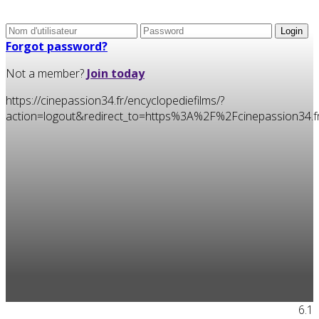
Forgot password?
Not a member?
Join today
https://cinepassion34.fr/encyclopediefilms/?
action=logout&redirect_to=https%3A%2F%2Fcinepassion3
6.1