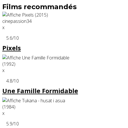
Films recommandés
x
5.6
/10
Pixels
x
4.8
/10
Une Famille Formidable
x
5.9
/10