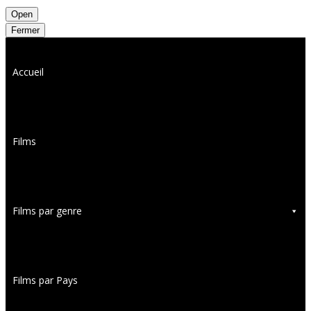
Open
Fermer
Accueil
Films
Films par genre
Films par Pays