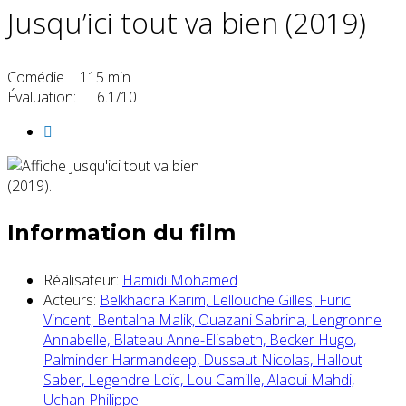
Jusqu’ici tout va bien (2019)
Comédie
|
115 min
Évaluation:
6.1/10
Information du film
Réalisateur:
Hamidi Mohamed
Acteurs:
Belkhadra Karim,
Lellouche Gilles,
Furic
Vincent,
Bentalha Malik,
Ouazani Sabrina,
Lengronne
Annabelle,
Blateau Anne-Elisabeth,
Becker Hugo,
Palminder Harmandeep,
Dussaut Nicolas,
Hallout
Saber,
Legendre Loïc,
Lou Camille,
Alaoui Mahdi,
Uchan Philippe