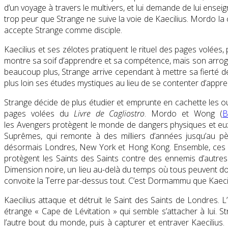
d’un voyage à travers le multivers, et lui demande de lui enseig
trop peur que Strange ne suive la voie de Kaecilius. Mordo la c
accepte Strange comme disciple.
Kaecilius et ses zélotes pratiquent le rituel des pages volées
montre sa soif d’apprendre et sa compétence, mais son arroganc
beaucoup plus, Strange arrive cependant à mettre sa fierté de
plus loin ses études mystiques au lieu de se contenter d’appre
Strange décide de plus étudier et emprunte en cachette les ouv
pages volées du
Livre de Cagliostro
. Mordo et Wong (
B
les Avengers protègent le monde de dangers physiques et eux, 
Suprêmes, qui remonte à des milliers d’années jusqu’au pè
désormais Londres, New York et Hong Kong. Ensemble, ces lie
protègent les Saints des Saints contre des ennemis d’aut
Dimension noire, un lieu au-delà du temps où tous peuvent donc
convoite la Terre par-dessus tout. C’est Dormammu que Kaecil
Kaecilius attaque et détruit le Saint des Saints de Londres. L
étrange « Cape de Lévitation » qui semble s’attacher à lui. St
l’autre bout du monde, puis à capturer et entraver Kaecilius. C