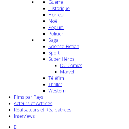
Guerre
Historique
Horreur
Noël
Peplum
Policier
Saga
Science-Fiction
Sport
Super Héros
DC Comics
Marvel
Téléfilm
Thriller
Western
Films par Pays
Acteurs et Actrices
Réalisateurs et Réalisatrices
Interviews