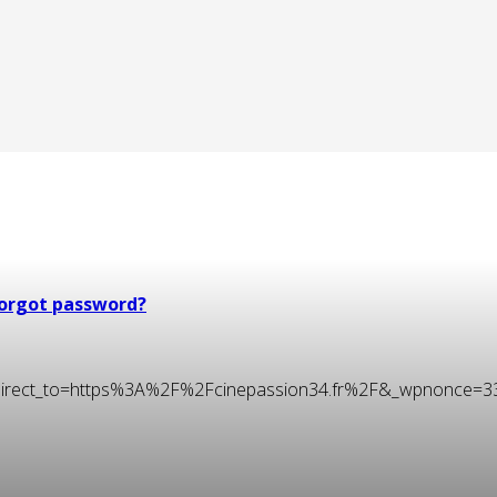
orgot password?
t&redirect_to=https%3A%2F%2Fcinepassion34.fr%2F&_wpnonce=