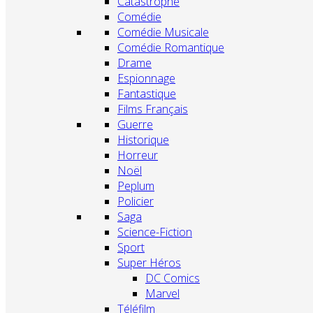
Catastrophe
Comédie
Comédie Musicale
Comédie Romantique
Drame
Espionnage
Fantastique
Films Français
Guerre
Historique
Horreur
Noël
Peplum
Policier
Saga
Science-Fiction
Sport
Super Héros
DC Comics
Marvel
Téléfilm