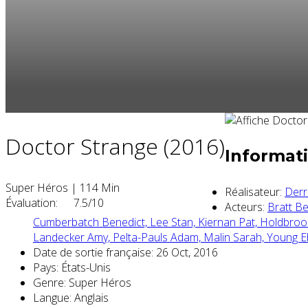
Doctor Strange (2016)
Informati
Super Héros
|
114 Min
Réalisateur:
Derr
Évaluation:
7.5/10
Acteurs:
Bratt B
Cumberbatch Benedict,
Lee Stan,
Kiernan Pat,
Holdbroo
Landecker Amy,
Pelta-Pauls Adam,
Malin Sarah,
Young E
Date de sortie française:
26 Oct, 2016
Pays:
États-Unis
Genre:
Super Héros
Langue:
Anglais