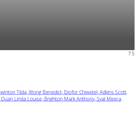
7.5
Swinton Tilda,
Wong Benedict,
Ejiofor Chiwetel,
Adkins Scott,
,
Duan Linda Louise,
Brighton Mark Anthony,
Syal Meera,