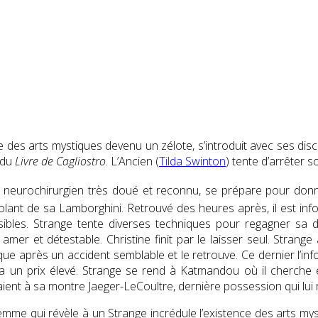
re des arts mystiques devenu un zélote, s’introduit avec ses dis
s du
Livre de Cagliostro
. L’Ancien (
Tilda Swinton
) tente d’arrêter 
, neurochirurgien très doué et reconnu, se prépare pour do
u volant de sa Lamborghini. Retrouvé des heures après, il est 
rsibles. Strange tente diverses techniques pour regagner sa 
mer et détestable. Christine finit par le laisser seul. Strang
ique après un accident semblable et le retrouve. Ce dernier l’inf
aura un prix élevé. Strange se rend à Katmandou où il cherche
laient à sa montre Jaeger-LeCoultre, dernière possession qui lui 
femme qui révèle à un Strange incrédule l’existence des arts my