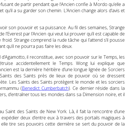
 refusant de partir pendant que l’Ancien confie à Mordo qu’elle a
et qu’il a su garder son chemin. L’Ancien change alors d’avis et
evoir son pouvoir et sa puissance. Au fil des semaines, Strange
’Everest par l’Ancien qui veut lui prouver qu’il est capable de
froid. Strange comprend la rude tâche qui l’attend s’il pousse
t qu’il ne pourra pas faire les deux.
 d’Agamotto, il reconstitue, avec son pouvoir sur le Temps, les
e détruise accidentellement le Temps. Wong lui explique que
cien est la dernière héritière d’une longue lignée de Sorciers
 Saints des Saints près de lieux de pouvoir où se dressent
te. Les Saints des Saints protègent le monde et les sorciers
Dormammu (
Benedict Cumberbatch
). Ce dernier réside dans la
ers, d’entraîner tous les mondes dans sa Dimension noire, et il
au Saint des Saints de New York. Là, il fait la rencontre d’une
e à expédier deux d’entre eux à travers des portails magiques à
ù elle tire ses pouvoirs cette dernière se sert du pouvoir de la