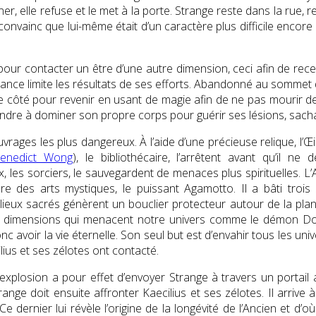
ner, elle refuse et le met à la porte. Strange reste dans la rue,
onvainc que lui-même était d’un caractère plus difficile encore 
, pour contacter un être d’une autre dimension, ceci afin de rec
e limite les résultats de ses efforts. Abandonné au sommet de l
 côté pour revenir en usant de magie afin de ne pas mourir de 
ndre à dominer son propre corps pour guérir ses lésions, sachan
rages les plus dangereux. À l’aide d’une précieuse relique, l’Œil
enedict Wong
), le bibliothécaire, l’arrêtent avant qu’il n
les sorciers, le sauvegardent de menaces plus spirituelles. L’An
re des arts mystiques, le puissant Agamotto. Il a bâti trois
ux sacrés génèrent un bouclier protecteur autour de la planè
res dimensions qui menacent notre univers comme le démon 
 avoir la vie éternelle. Son seul but est d’envahir tous les univ
ius et ses zélotes ont contacté.
’explosion a pour effet d’envoyer Strange à travers un portail 
range doit ensuite affronter Kaecilius et ses zélotes. Il arriv
e dernier lui révèle l’origine de la longévité de l’Ancien et d’o