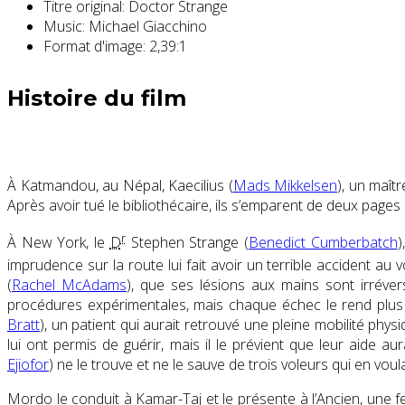
Titre original:
Doctor Strange
Music:
Michael Giacchino
Format d'image:
2,39:1
Histoire du film
À Katmandou, au Népal, Kaecilius (
Mads Mikkelsen
), un maît
Après avoir tué le bibliothécaire, ils s’emparent de deux page
r
À New York, le
D
Stephen Strange (
Benedict Cumberbatch
)
imprudence sur la route lui fait avoir un terrible accident a
(
Rachel McAdams
), que ses lésions aux mains sont irréve
procédures expérimentales, mais chaque échec le rend plus a
Bratt
), un patient qui aurait retrouvé une pleine mobilité phys
lui ont permis de guérir, mais il le prévient que leur aide 
Ejiofor
) ne le trouve et ne le sauve de trois voleurs qui en vou
Mordo le conduit à Kamar-Taj et le présente à l’Ancien, une 