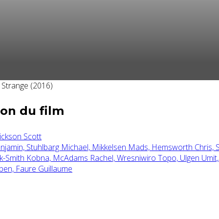
on du film
ickson Scott
enjamin,
Stuhlbarg Michael,
Mikkelsen Mads,
Hemsworth Chris,
k-Smith Kobna,
McAdams Rachel,
Wresniwiro Topo,
Ulgen Umit
ben,
Faure Guillaume