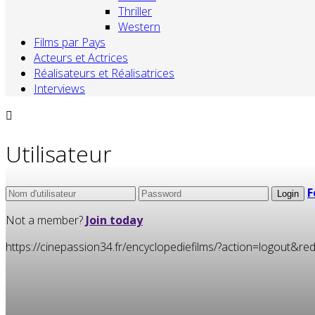
Thriller
Western
Films par Pays
Acteurs et Actrices
Réalisateurs et Réalisatrices
Interviews
Utilisateur
F
Not a member?
Join today
https://cinepassion34.fr/encyclopediefilms/?action=logou