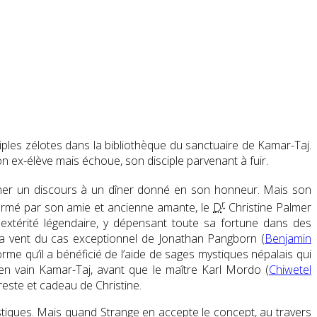
ciples zélotes dans la bibliothèque du sanctuaire de Kamar-Taj.
son ex-élève mais échoue, son disciple parvenant à fuir.
nner un discours à un dîner donné en son honneur. Mais son
r
informé par son amie et ancienne amante, le
D
Christine Palmer
dextérité légendaire, y dépensant toute sa fortune dans des
e a vent du cas exceptionnel de Jonathan Pangborn (
Benjamin
orme qu’il a bénéficié de l’aide de sages mystiques népalais qui
 en vain Kamar-Taj, avant que le maître Karl Mordo (
Chiwetel
reste et cadeau de Christine.
stiques. Mais quand Strange en accepte le concept, au travers