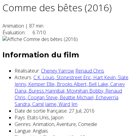
Comme des bêtes (2016)
Animation
|
87 min
Évaluation:
6.7/10
Information du film
Réalisateur:
Cheney Yarrow
Renaud Chris
Acteurs:
C.K. Louis,
Stonestreet Eric,
Hart Kevin,
Slate
Jenny,
Kemper Ellie,
Brooks Albert,
Bell Lake,
Carvey
Dana,
Buress Hannibal,
Moynihan Bobby,
Renaud
Chris,
Coogan Steve,
Beattie Michael,
Echeverría
Sandra,
Camil Jaime,
Ward Jim
Date de sortie française:
27 Juil, 2016
Pays:
Etats-Unis, Japon
Genres:
Animation, Aventure, Comedie
Langue:
Anglais