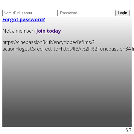
Forgot password?
Not a member?
Join today
https://cinepassion34.fr/encyclopediefilms/?
action=logout&redirect_to=https%3A%2F%2Fcinepassion34
6.7