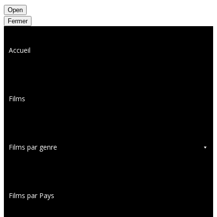
Open
Fermer
Accueil
Films
Films par genre
Films par Pays