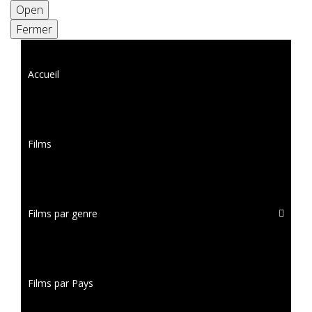
Open
Fermer
Accueil
Films
Films par genre
Films par Pays