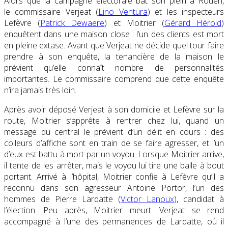
Alors que la campagne électorale bat son plein à Rouen,
le commissaire Verjeat (
Lino Ventura
) et les inspecteurs
Lefèvre (
Patrick Dewaere
) et Moitrier (
Gérard Hérold
)
enquêtent dans une maison close : l’un des clients est mort
en pleine extase. Avant que Verjeat ne décide quel tour faire
prendre à son enquête, la tenancière de la maison le
prévient qu’elle connaît nombre de personnalités
importantes. Le commissaire comprend que cette enquête
n’ira jamais très loin.
Après avoir déposé Verjeat à son domicile et Lefèvre sur la
route, Moitrier s’apprête à rentrer chez lui, quand un
message du central le prévient d’un délit en cours : des
colleurs d’affiche sont en train de se faire agresser, et l’un
d’eux est battu à mort par un voyou. Lorsque Moitrier arrive,
il tente de les arrêter, mais le voyou lui tire une balle à bout
portant. Arrivé à l’hôpital, Moitrier confie à Lefèvre qu’il a
reconnu dans son agresseur Antoine Portor, l’un des
hommes de Pierre Lardatte (
Victor Lanoux
), candidat à
l’élection. Peu après, Moitrier meurt. Verjeat se rend
accompagné à l’une des permanences de Lardatte, où il