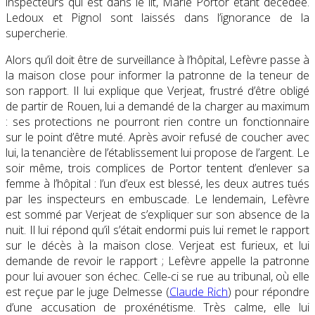
inspecteurs qui est dans le lit, Marie Portor étant décédée.
Ledoux et Pignol sont laissés dans l’ignorance de la
supercherie.
Alors qu’il doit être de surveillance à l’hôpital, Lefèvre passe à
la maison close pour informer la patronne de la teneur de
son rapport. Il lui explique que Verjeat, frustré d’être obligé
de partir de Rouen, lui a demandé de la charger au maximum
: ses protections ne pourront rien contre un fonctionnaire
sur le point d’être muté. Après avoir refusé de coucher avec
lui, la tenancière de l’établissement lui propose de l’argent. Le
soir même, trois complices de Portor tentent d’enlever sa
femme à l’hôpital : l’un d’eux est blessé, les deux autres tués
par les inspecteurs en embuscade. Le lendemain, Lefèvre
est sommé par Verjeat de s’expliquer sur son absence de la
nuit. Il lui répond qu’il s’était endormi puis lui remet le rapport
sur le décès à la maison close. Verjeat est furieux, et lui
demande de revoir le rapport ; Lefèvre appelle la patronne
pour lui avouer son échec. Celle-ci se rue au tribunal, où elle
est reçue par le juge Delmesse (
Claude Rich
) pour répondre
d’une accusation de proxénétisme. Très calme, elle lui