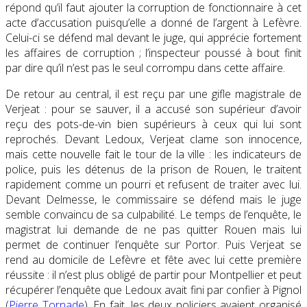
répond qu’il faut ajouter la corruption de fonctionnaire à cet
acte d’accusation puisqu’elle a donné de l’argent à Lefèvre.
Celui-ci se défend mal devant le juge, qui apprécie fortement
les affaires de corruption ; l’inspecteur poussé à bout finit
par dire qu’il n’est pas le seul corrompu dans cette affaire.
De retour au central, il est reçu par une gifle magistrale de
Verjeat : pour se sauver, il a accusé son supérieur d’avoir
reçu des pots-de-vin bien supérieurs à ceux qui lui sont
reprochés. Devant Ledoux, Verjeat clame son innocence,
mais cette nouvelle fait le tour de la ville : les indicateurs de
police, puis les détenus de la prison de Rouen, le traitent
rapidement comme un pourri et refusent de traiter avec lui.
Devant Delmesse, le commissaire se défend mais le juge
semble convaincu de sa culpabilité. Le temps de l’enquête, le
magistrat lui demande de ne pas quitter Rouen mais lui
permet de continuer l’enquête sur Portor. Puis Verjeat se
rend au domicile de Lefèvre et fête avec lui cette première
réussite : il n’est plus obligé de partir pour Montpellier et peut
récupérer l’enquête que Ledoux avait fini par confier à Pignol
(
Pierre Tornade
). En fait, les deux policiers avaient organisé