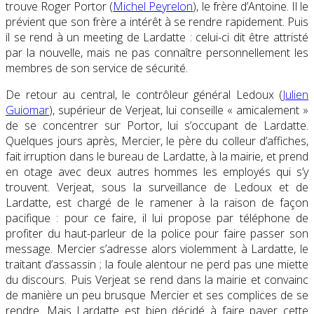
trouve Roger Portor (
Michel Peyrelon
), le frère d’Antoine. Il le
prévient que son frère a intérêt à se rendre rapidement. Puis
il se rend à un meeting de Lardatte : celui-ci dit être attristé
par la nouvelle, mais ne pas connaître personnellement les
membres de son service de sécurité.
De retour au central, le contrôleur général Ledoux (
Julien
Guiomar
), supérieur de Verjeat, lui conseille « amicalement »
de se concentrer sur Portor, lui s’occupant de Lardatte.
Quelques jours après, Mercier, le père du colleur d’affiches,
fait irruption dans le bureau de Lardatte, à la mairie, et prend
en otage avec deux autres hommes les employés qui s’y
trouvent. Verjeat, sous la surveillance de Ledoux et de
Lardatte, est chargé de le ramener à la raison de façon
pacifique : pour ce faire, il lui propose par téléphone de
profiter du haut-parleur de la police pour faire passer son
message. Mercier s’adresse alors violemment à Lardatte, le
traitant d’assassin ; la foule alentour ne perd pas une miette
du discours. Puis Verjeat se rend dans la mairie et convainc
de manière un peu brusque Mercier et ses complices de se
rendre. Mais Lardatte est bien décidé à faire payer cette