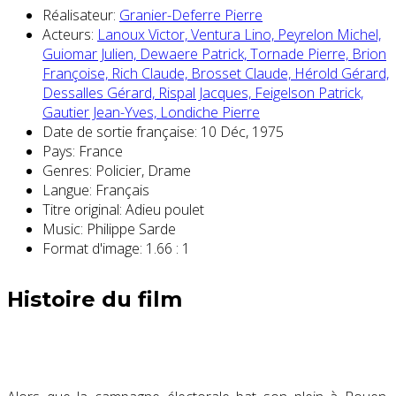
Réalisateur:
Granier-Deferre Pierre
Acteurs:
Lanoux Victor,
Ventura Lino,
Peyrelon Michel,
Guiomar Julien,
Dewaere Patrick,
Tornade Pierre,
Brion
Françoise,
Rich Claude,
Brosset Claude,
Hérold Gérard,
Dessalles Gérard,
Rispal Jacques,
Feigelson Patrick,
Gautier Jean-Yves,
Londiche Pierre
Date de sortie française:
10 Déc, 1975
Pays:
France
Genres:
Policier, Drame
Langue:
Français
Titre original:
Adieu poulet
Music:
Philippe Sarde
Format d'image:
1.66 : 1
Histoire du film