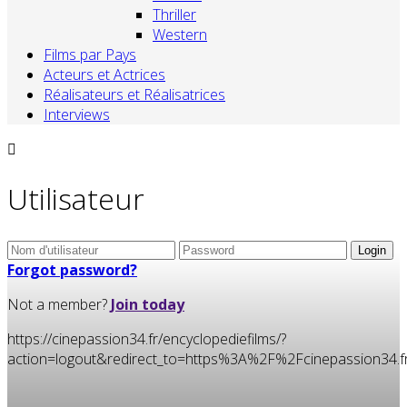
Thriller
Western
Films par Pays
Acteurs et Actrices
Réalisateurs et Réalisatrices
Interviews
Utilisateur
Forgot password?
Not a member?
Join today
https://cinepassion34.fr/encyclopediefilms/?
action=logout&redirect_to=https%3A%2F%2Fcinepassion3