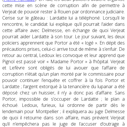
cette mise en scène de corruption afin de permettre à
Verjeat de pouvoir rester à Rouen par ordonnance judiciaire.
Cerise sur le gâteau : Lardatte lui a téléphoné. Lorsqu’il le
rencontre, le candidat lui explique qu’il pourrait l’aider dans
cette affaire avec Delmesse, en échange de quoi Verjeat
pourrait aider Lardatte à son tour. Le jour suivant, les deux
policiers apprennent que Portor a été « logé ». En dépit des
précautions prises, celui-ci arrive tout de même à s’enfuir. De
retour au central, Ledoux les convoque et leur apprend que
Pignol est passé voir « Madame Portor » à l’hôpital. Verjeat
et Lefèvre sont obligés de lui avouer que l’affaire de
corruption n’était qu’un plan monté par le commissaire pour
pouvoir continuer l’enquête et coffrer à la fois Portor et
Lardatte ; l’argent extorqué à la tenancière du lupanar a été
déposé chez un huissier, il n’y a donc pas d’affaire. Sans
Portor, impossible de s’occuper de Lardatte ; le plan a
échoué. Ledoux, furieux, lui ordonne de partir dès le
lendemain pour Montpellier ; il expliquera au juge Delmesse
de quoi il retourne dans son affaire, mais prévient Verjeat
qu’il n’empêchera pas le juge de l’accuser d’outrage à