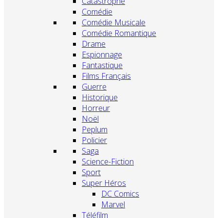
Catastrophe
Comédie
Comédie Musicale
Comédie Romantique
Drame
Espionnage
Fantastique
Films Français
Guerre
Historique
Horreur
Noël
Peplum
Policier
Saga
Science-Fiction
Sport
Super Héros
DC Comics
Marvel
Téléfilm