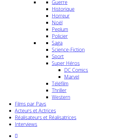
Guerre
Historique
Horreur
Noël
Peplum
Policier
Saga
Science-Fiction
Sport
Super Héros
DC Comics
Marvel
Téléfilm
Thriller
Western
Films par Pays
Acteurs et Actrices
Réalisateurs et Réalisatrices
Interviews