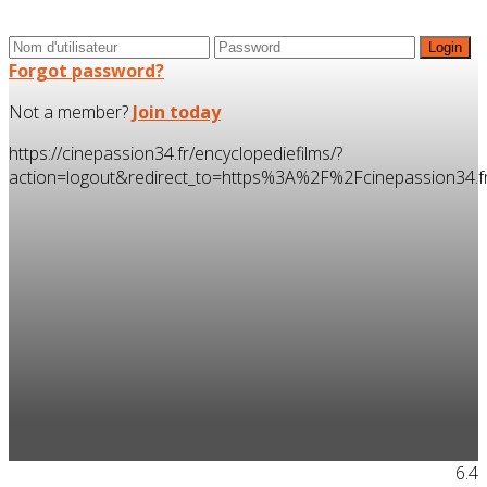
Forgot password?
Not a member?
Join today
https://cinepassion34.fr/encyclopediefilms/?
action=logout&redirect_to=https%3A%2F%2Fcinepassion34
6.4