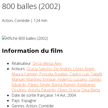
800 balles (2002)
Action, Comédie
|
124 min
Évaluation:
6.4/10
Information du film
Réalisateur:
De la Iglesia Álex
Acteurs:
Gracia Sancho,
De Andrés López Ángel,
Maura Carmen,
Poncela Eusebio,
Castro Luis,
Tallafé
Manuel,
Martínez Enrique,
Federico Luciano,
Gómez
Eduardo,
Pávez Terele,
Barea Ramón,
Estébanez
Cesáreo,
Antuña Eduardo,
Olayo Gracia,
Ojea Berta
Date de sortie française:
14 Avr, 2004
Pays:
Espagne
Genres:
Action, Comédie