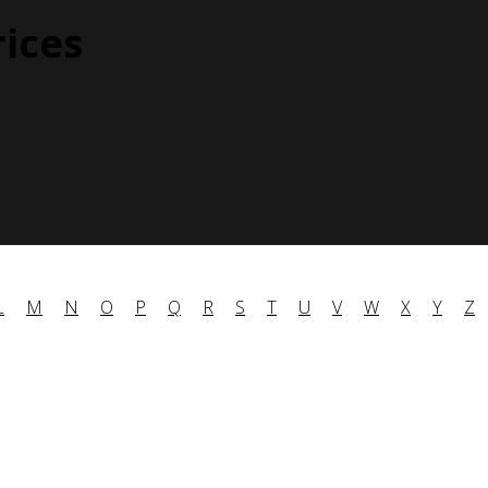
rices
L
M
N
O
P
Q
R
S
T
U
V
W
X
Y
Z