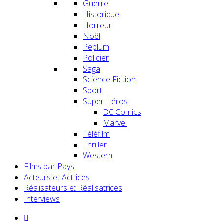
Guerre
Historique
Horreur
Noël
Peplum
Policier
Saga
Science-Fiction
Sport
Super Héros
DC Comics
Marvel
Téléfilm
Thriller
Western
Films par Pays
Acteurs et Actrices
Réalisateurs et Réalisatrices
Interviews