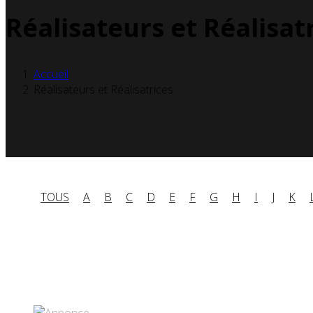
Réalisateurs et Réalisat
Accueil
Réalisateurs et Réalisatrices
TOUS
A
B
C
D
E
F
G
H
I
J
K
Partenaires contenus