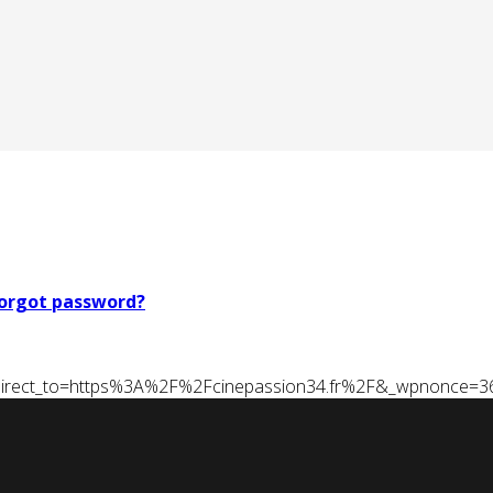
orgot password?
t&redirect_to=https%3A%2F%2Fcinepassion34.fr%2F&_wpnonce=