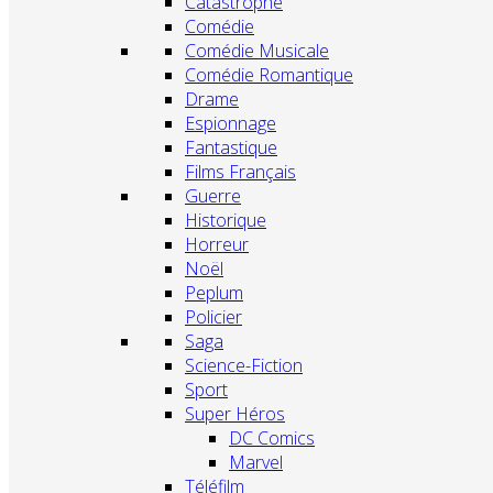
Catastrophe
Comédie
Comédie Musicale
Comédie Romantique
Drame
Espionnage
Fantastique
Films Français
Guerre
Historique
Horreur
Noël
Peplum
Policier
Saga
Science-Fiction
Sport
Super Héros
DC Comics
Marvel
Téléfilm