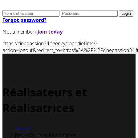
Forgot password?
Not a member?
Join today
https://cinepassion34.fr/encyclopediefilms/?
action=logout&redirect_to=https%3A%2F%2Fcinepassion3
Réalisateurs et
Réalisatrices
Accueil
Réalisateurs et Réalisatrices