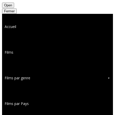
Open
Fermer
Accueil
Films
Films par genre
Films par Pays