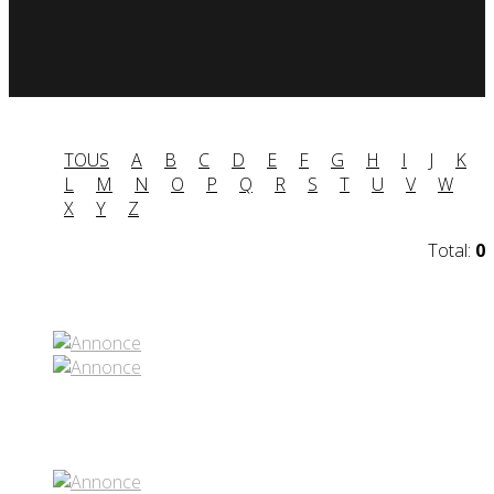
TOUS
A
B
C
D
E
F
G
H
I
J
K
L
M
N
O
P
Q
R
S
T
U
V
W
X
Y
Z
Total:
0
Partenaires contenus
Réseaux sociaux