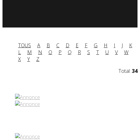
TOUS
A
B
C
D
E
F
G
H
I
J
K
L
M
N
O
P
Q
R
S
T
U
V
W
X
Y
Z
Total:
34
Partenaires contenus
Réseaux sociaux