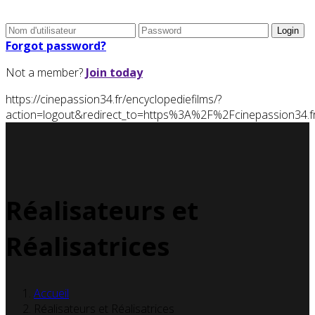
Forgot password?
Not a member?
Join today
https://cinepassion34.fr/encyclopediefilms/?
action=logout&redirect_to=https%3A%2F%2Fcinepassion3
Réalisateurs et
Réalisatrices
Accueil
Réalisateurs et Réalisatrices