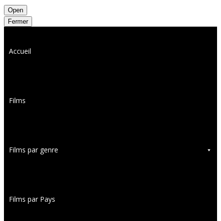
Open
Fermer
Accueil
Films
Films par genre
Films par Pays