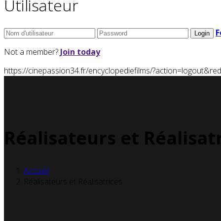
Utilisateur
F
Not a member?
Join today
https://cinepassion34.fr/encyclopediefilms/?action=logou
Réalisateurs et Réalisat
Accueil
Réalisateurs et Réalisatrices