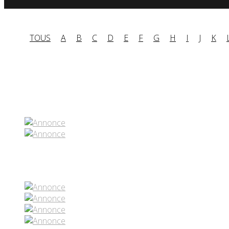
TOUS
A
B
C
D
E
F
G
H
I
J
K
Partenaires contenus
Réseaux sociaux