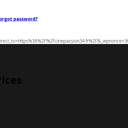
orgot password?
t&redirect_to=https%3A%2F%2Fcinepassion34.fr%2F&_wpnonce=
rices