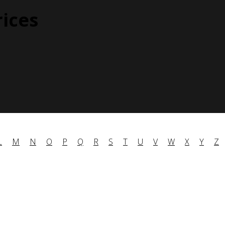
rices
L
M
N
O
P
Q
R
S
T
U
V
W
X
Y
Z