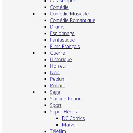
Catastrophe
Comédie
Comédie Musicale
Comédie Romantique
Drame
Espionnage
Fantastique
Films Français
Guerre
Historique
Horreur
Noël
Peplum
Policier
Saga
Science-Fiction
Sport
Super Héros
DC Comics
Marvel
Téléfilm