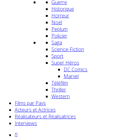
Guerre
Historique
Horreur
Noël
Peplum
Policier
Saga
Science-Fiction
Sport
Super Héros
DC Comics
Marvel
Téléfilm
Thriller
Western
Films par Pays
Acteurs et Actrices
Réalisateurs et Réalisatrices
Interviews