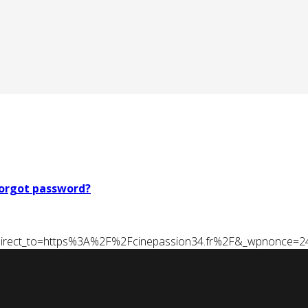
orgot password?
t&redirect_to=https%3A%2F%2Fcinepassion34.fr%2F&_wpnonce=