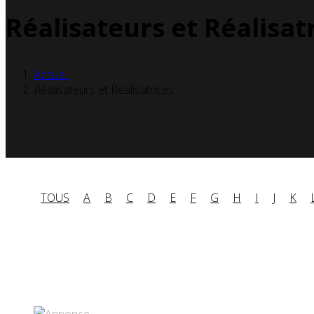
Réalisateurs et Réalisat
Accueil
Réalisateurs et Réalisatrices
TOUS
A
B
C
D
E
F
G
H
I
J
K
Partenaires contenus