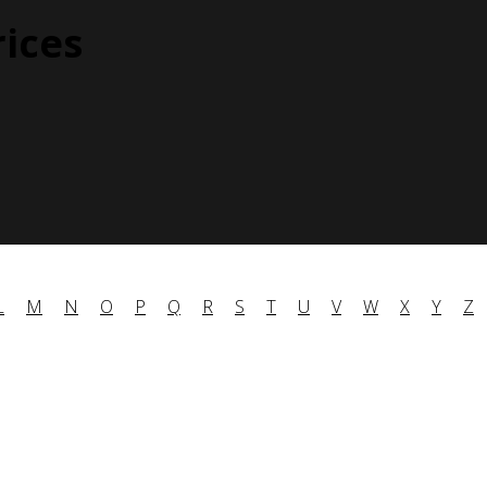
rices
L
M
N
O
P
Q
R
S
T
U
V
W
X
Y
Z