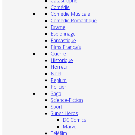
Catastrophe
Comédie
Comédie Musicale
Comédie Romantique
Drame
Espionnage
Fantastique
Films Français
Guerre
Historique
Horreur
Noël
Peplum
Policier
Saga
Science-Fiction
Sport
Super Héros
DC Comics
Marvel
Téléfilm