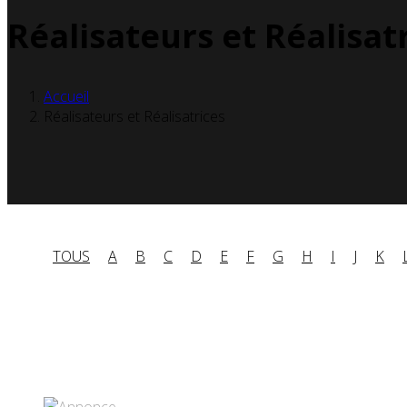
Réalisateurs et Réalisat
Accueil
Réalisateurs et Réalisatrices
TOUS
A
B
C
D
E
F
G
H
I
J
K
Partenaires contenus