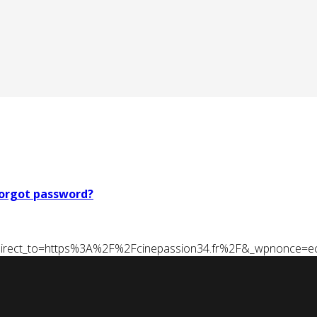
orgot password?
t&redirect_to=https%3A%2F%2Fcinepassion34.fr%2F&_wpnonce=