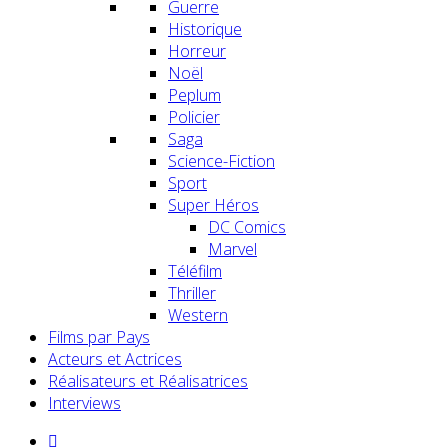
Guerre
Historique
Horreur
Noël
Peplum
Policier
Saga
Science-Fiction
Sport
Super Héros
DC Comics
Marvel
Téléfilm
Thriller
Western
Films par Pays
Acteurs et Actrices
Réalisateurs et Réalisatrices
Interviews