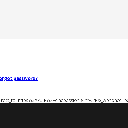
orgot password?
t&redirect_to=https%3A%2F%2Fcinepassion34.fr%2F&_wpnonce=