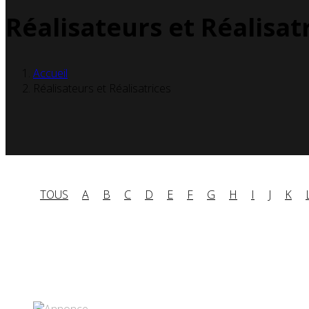
Réalisateurs et Réalisat
Accueil
Réalisateurs et Réalisatrices
TOUS
A
B
C
D
E
F
G
H
I
J
K
Partenaires contenus