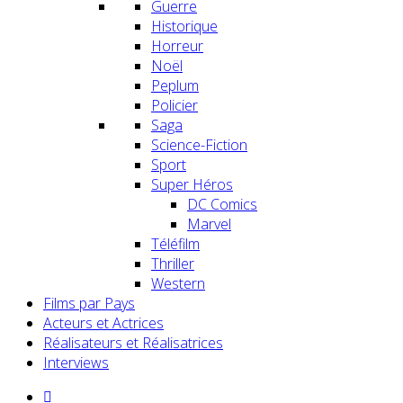
Guerre
Historique
Horreur
Noël
Peplum
Policier
Saga
Science-Fiction
Sport
Super Héros
DC Comics
Marvel
Téléfilm
Thriller
Western
Films par Pays
Acteurs et Actrices
Réalisateurs et Réalisatrices
Interviews