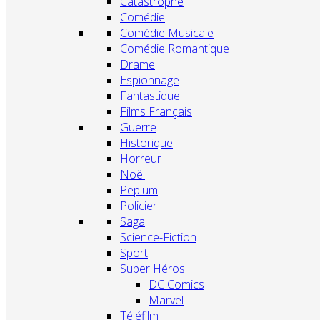
Catastrophe
Comédie
Comédie Musicale
Comédie Romantique
Drame
Espionnage
Fantastique
Films Français
Guerre
Historique
Horreur
Noël
Peplum
Policier
Saga
Science-Fiction
Sport
Super Héros
DC Comics
Marvel
Téléfilm