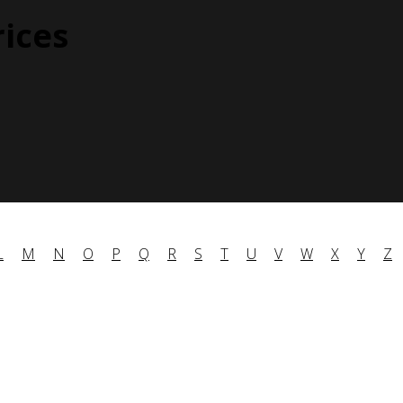
rices
L
M
N
O
P
Q
R
S
T
U
V
W
X
Y
Z