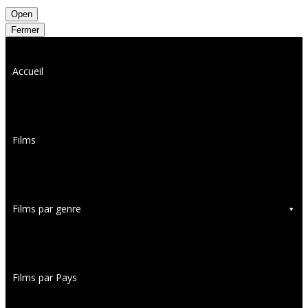
Open
Fermer
Accueil
Films
Films par genre
Films par Pays