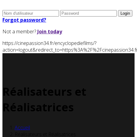
Forgot password?
Not a member?
Join today
https://cinepassion34.fr/encyclopediefilms/?
action=logout&redirect_to=https%3A%2F%2Fcinepassion3
Réalisateurs et
Réalisatrices
Accueil
Réalisateurs et Réalisatrices