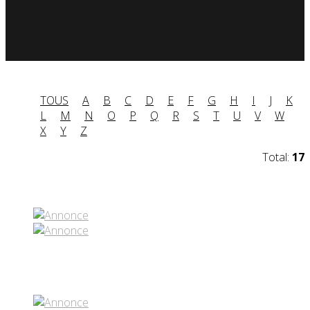
TOUS
A
B
C
D
E
F
G
H
I
J
K
L
M
N
O
P
Q
R
S
T
U
V
W
X
Y
Z
Total:
17
Partenaires contenus
Réseaux sociaux