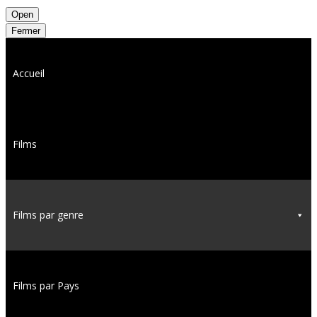
Open
Fermer
Accueil
Films
Films par genre
Films par Pays