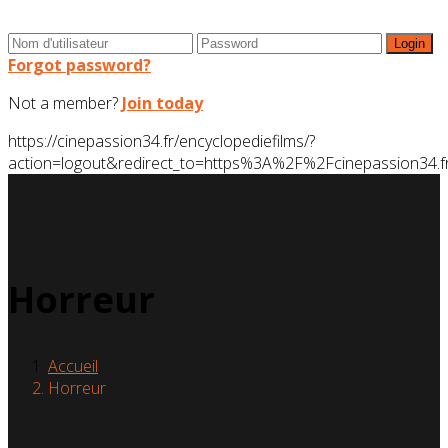
Forgot password?
Not a member?
Join today
https://cinepassion34.fr/encyclopediefilms/?
action=logout&redirect_to=https%3A%2F%2Fcinepassion3
Horreur
Accueil
Horreur