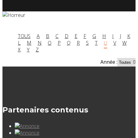
TOUS
A
B
C
D
E
F
G
H
I
J
K
L
M
N
O
P
Q
R
S
T
U
V
W
X
Y
Z
Année :
Partenaires contenus