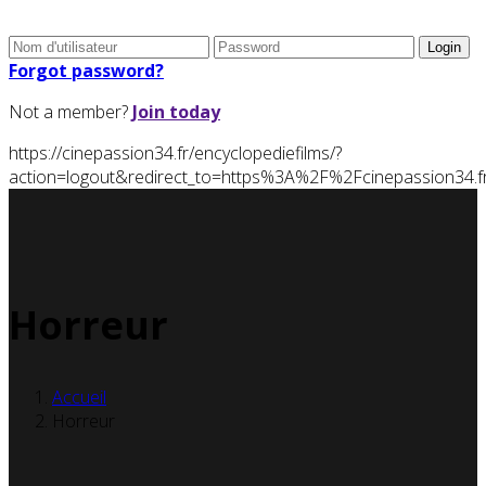
Forgot password?
Not a member?
Join today
https://cinepassion34.fr/encyclopediefilms/?
action=logout&redirect_to=https%3A%2F%2Fcinepassion3
Horreur
Accueil
Horreur