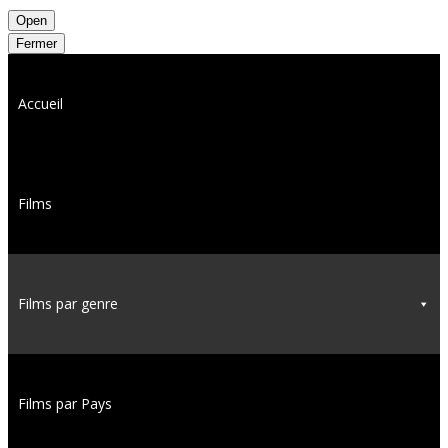
Open
Fermer
Accueil
Films
Films par genre
Films par Pays