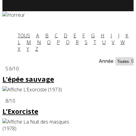
TOUS
A
B
C
D
E
F
G
H
I
J
K
L
M
N
O
P
Q
R
S
T
U
V
W
X
Y
Z
Année :
5.6
/10
L’épée sauvage
8
/10
L’Exorciste